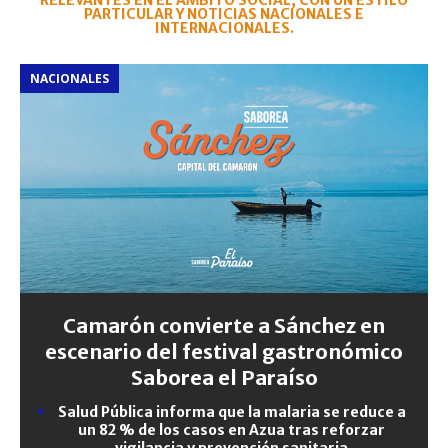
RELEVANTES EN EL ÁMBITO SOCIAL, CON UN ESTILO
PARTICULAR Y NOTICIAS NACIONALES E
INTERNACIONALES.
NACIONALES
Camarón convierte a Sánchez en
escenario del festival gastronómico
Saborea el Paraíso
Salud Pública informa que la malaria se reduce a
un 82 % de los casos en Azua tras reforzar
vigilancia y prevención sanitaria