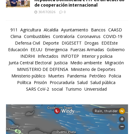
de cooperación internacional
30/07/2026
0
911
Agricultura
Alcaldía
Ayuntamiento
Bancos
CAASD
Clima
Combustibles
Contraloría
Coronavirus
COVID-19
Defensa Civil
Deporte
DIGESETT
Drogas
EDEEste
Educación
EE.UU
Emergencia
Fuerzas Armadas
Gobierno
INDRHI
Infectados
INFOTEP
Interior y policia
Junta Central Electoral
Justicia
Medio ambiente
Migración
MINISTERIO DE DEFENSA
Ministerio de Deportes
Ministerio público
Muertes
Pandemia
Petróleo
Policia
Política
Prisión
Procuraduría
Salud
Salud pública
SARS CoV-2
social
Turismo
Universidad