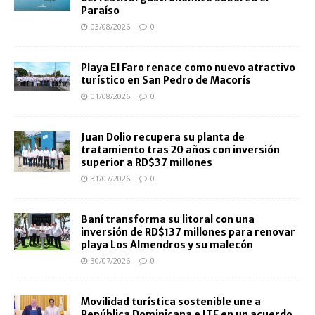
Paraíso
03/08/2026
0
Playa El Faro renace como nuevo atractivo
turístico en San Pedro de Macorís
01/08/2026
0
Juan Dolio recupera su planta de
tratamiento tras 20 años con inversión
superior a RD$37 millones
31/07/2026
0
Baní transforma su litoral con una
inversión de RD$137 millones para renovar
playa Los Almendros y su malecón
30/07/2026
0
Movilidad turística sostenible une a
República Dominicana e ITF en un acuerdo