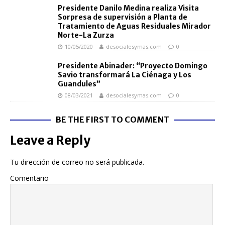
Presidente Danilo Medina realiza Visita
Sorpresa de supervisión a Planta de
Tratamiento de Aguas Residuales Mirador
Norte-La Zurza
10/05/2020
desocialesymas.com
0
Presidente Abinader: “Proyecto Domingo
Savio transformará La Ciénaga y Los
Guandules”
08/03/2021
desocialesymas.com
0
BE THE FIRST TO COMMENT
Leave a Reply
Tu dirección de correo no será publicada.
Comentario