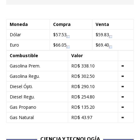
Moneda
Compra
Venta
Dólar
$57.53
$59.83
Euro
$66.05
$69.40
Combustible
Valor
Gasolina Prem.
RD$ 338.10
=
Gasolina Regu.
RD$ 302.50
=
Diesel Ópti.
RD$ 290.10
=
Diesel Regu.
RD$ 254.80
=
Gas Propano
RD$ 135.20
=
Gas Natural
RD$ 43.97
=
CIENCIA Y TECNOLOGÍA