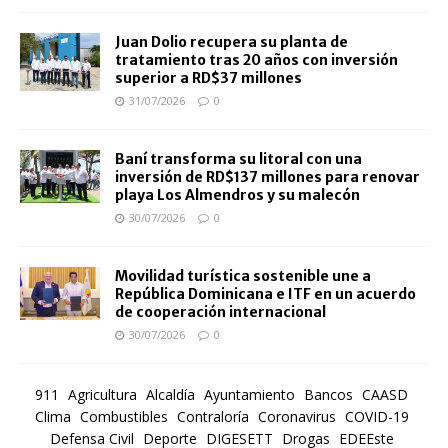
Juan Dolio recupera su planta de
tratamiento tras 20 años con inversión
superior a RD$37 millones
31/07/2026
0
Baní transforma su litoral con una
inversión de RD$137 millones para renovar
playa Los Almendros y su malecón
30/07/2026
0
Movilidad turística sostenible une a
República Dominicana e ITF en un acuerdo
de cooperación internacional
30/07/2026
0
911
Agricultura
Alcaldía
Ayuntamiento
Bancos
CAASD
Clima
Combustibles
Contraloría
Coronavirus
COVID-19
Defensa Civil
Deporte
DIGESETT
Drogas
EDEEste