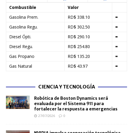
Combustible
Valor
Gasolina Prem.
RD$ 338.10
=
Gasolina Regu.
RD$ 302.50
=
Diesel Ópti.
RD$ 290.10
=
Diesel Regu.
RD$ 254.80
=
Gas Propano
RD$ 135.20
=
Gas Natural
RD$ 43.97
=
CIENCIA Y TECNOLOGÍA
Robótica de Boston Dynamics será
evaluada por el Sistema 911 para
fortalecer la respuesta a emergencias
27/07/2026
0
NVIDIA impulsa cooperación tecnológica