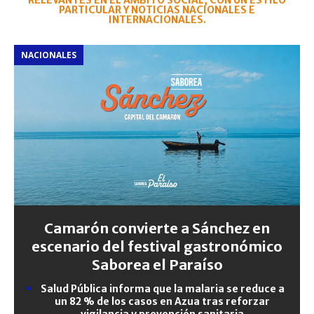
RELEVANTES EN EL ÁMBITO SOCIAL, CON UN ESTILO
PARTICULAR Y NOTICIAS NACIONALES E
INTERNACIONALES.
NACIONALES
Camarón convierte a Sánchez en
escenario del festival gastronómico
Saborea el Paraíso
Salud Pública informa que la malaria se reduce a
un 82 % de los casos en Azua tras reforzar
vigilancia y prevención sanitaria