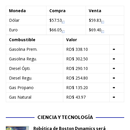
Moneda
Compra
Venta
Dólar
$57.53
$59.83
Euro
$66.05
$69.40
Combustible
Valor
Gasolina Prem.
RD$ 338.10
=
Gasolina Regu.
RD$ 302.50
=
Diesel Ópti.
RD$ 290.10
=
Diesel Regu.
RD$ 254.80
=
Gas Propano
RD$ 135.20
=
Gas Natural
RD$ 43.97
=
CIENCIA Y TECNOLOGÍA
Robótica de Boston Dynamics será