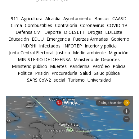
911
Agricultura
Alcaldía
Ayuntamiento
Bancos
CAASD
Clima
Combustibles
Contraloría
Coronavirus
COVID-19
Defensa Civil
Deporte
DIGESETT
Drogas
EDEEste
Educación
EE.UU
Emergencia
Fuerzas Armadas
Gobierno
INDRHI
Infectados
INFOTEP
Interior y policia
Junta Central Electoral
Justicia
Medio ambiente
Migración
MINISTERIO DE DEFENSA
Ministerio de Deportes
Ministerio público
Muertes
Pandemia
Petróleo
Policia
Política
Prisión
Procuraduría
Salud
Salud pública
SARS CoV-2
social
Turismo
Universidad