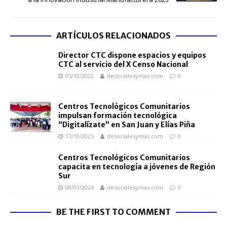
ARTÍCULOS RELACIONADOS
Director CTC dispone espacios y equipos
CTC al servicio del X Censo Nacional
05/10/2022
desocialesymas.com
0
Centros Tecnológicos Comunitarios
impulsan formación tecnológica
“Digitalízate” en San Juan y Elías Piña
17/10/2025
desocialesymas.com
0
Centros Tecnológicos Comunitarios
capacita en tecnología a jóvenes de Región
Sur
08/03/2024
desocialesymas.com
0
BE THE FIRST TO COMMENT