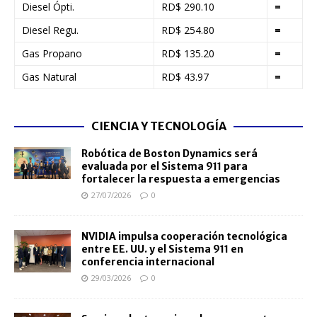
Diesel Ópti.
RD$ 290.10
=
Diesel Regu.
RD$ 254.80
=
Gas Propano
RD$ 135.20
=
Gas Natural
RD$ 43.97
=
CIENCIA Y TECNOLOGÍA
Robótica de Boston Dynamics será
evaluada por el Sistema 911 para
fortalecer la respuesta a emergencias
27/07/2026
0
NVIDIA impulsa cooperación tecnológica
entre EE. UU. y el Sistema 911 en
conferencia internacional
29/03/2026
0