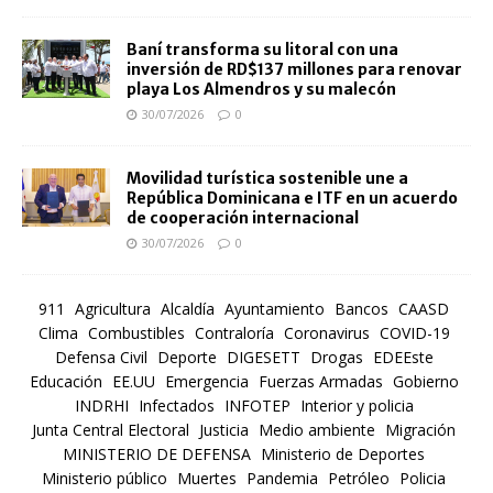
Baní transforma su litoral con una
inversión de RD$137 millones para renovar
playa Los Almendros y su malecón
30/07/2026
0
Movilidad turística sostenible une a
República Dominicana e ITF en un acuerdo
de cooperación internacional
30/07/2026
0
911
Agricultura
Alcaldía
Ayuntamiento
Bancos
CAASD
Clima
Combustibles
Contraloría
Coronavirus
COVID-19
Defensa Civil
Deporte
DIGESETT
Drogas
EDEEste
Educación
EE.UU
Emergencia
Fuerzas Armadas
Gobierno
INDRHI
Infectados
INFOTEP
Interior y policia
Junta Central Electoral
Justicia
Medio ambiente
Migración
MINISTERIO DE DEFENSA
Ministerio de Deportes
Ministerio público
Muertes
Pandemia
Petróleo
Policia