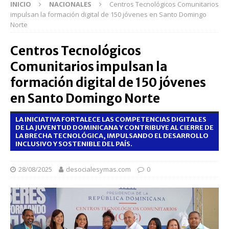
INICIO
NACIONALES
Centros Tecnológicos Comunitarios
impulsan la formación digital de 150 jóvenes en Santo Domingo
Norte
Centros Tecnológicos
Comunitarios impulsan la
formación digital de 150 jóvenes
en Santo Domingo Norte
LA INICIATIVA FORTALECE LAS COMPETENCIAS DIGITALES
DE LA JUVENTUD DOMINICANA Y CONTRIBUYE AL CIERRE DE
LA BRECHA TECNOLÓGICA, IMPULSANDO EL DESARROLLO
INCLUSIVO Y SOSTENIBLE DEL PAÍS.
28/08/2025
desocialesymas.com
0