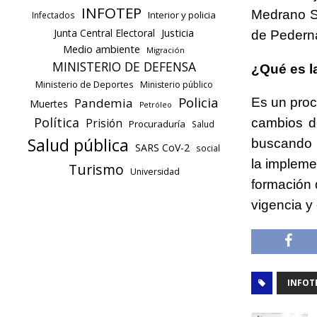
INFOTEP
Medrano S
Interior y policia
Infectados
Justicia
Junta Central Electoral
de Pederna
Medio ambiente
Migración
MINISTERIO DE DEFENSA
¿Qué es l
Ministerio de Deportes
Ministerio público
Policia
Es un proc
Pandemia
Muertes
Petróleo
Política
cambios de
Prisión
Procuraduría
Salud
Salud pública
buscando me
SARS CoV-2
social
la impleme
Turismo
Universidad
formación 
vigencia y 
INFOT