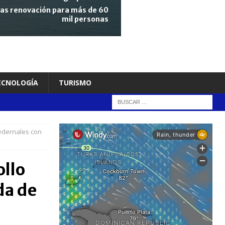
tras renovación para más de 60
mil personas
TECNOLOGÍA
TURISMO
Pedernales con
ollo
da de