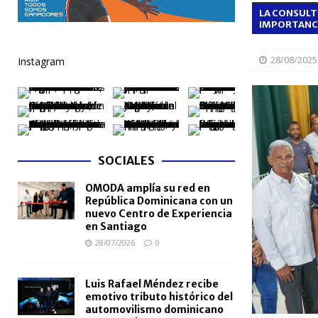
LA CONSULT
NACIONALES
IMPORTANCI
[ 04/08/2026 ]
Arritmia puede explicar por qué el c
28/08/2025
Instagram
[ 04/08/2026 ]
Amistad 2026 llevará atención médica
[ 04/08/2026 ]
Migración somete a la justicia a h
NACIONALES
[ 04/08/2026 ]
Derecho de autor alcanza cifra réco
SOCIALES
semestre de 2026
NACIONALES
OMODA amplía su red en
[ 04/08/2026 ]
Turismo dominicano rompe récord con
República Dominicana con un
nuevo Centro de Experiencia
en Santiago
28/07/2026
0
Luis Rafael Méndez recibe
emotivo tributo histórico del
automovilismo dominicano