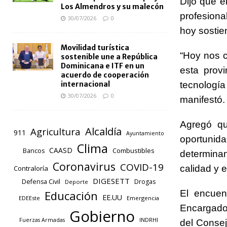
Dijo que e
Los Almendros y su malecón
profesiona
30/07/2026
0
hoy sostie
Movilidad turística
“Hoy nos c
sostenible une a República
Dominicana e ITF en un
esta prov
acuerdo de cooperación
tecnología
internacional
30/07/2026
0
manifestó.
Agregó qu
Alcaldía
Agricultura
911
Ayuntamiento
oportuni
Clima
CAASD
Combustibles
Bancos
determina
Coronavirus
COVID-19
calidad y 
Contraloría
DIGESETT
Defensa Civil
Drogas
Deporte
El encuen
Educación
EE.UU
EDEEste
Emergencia
Encargado
Gobierno
INDRHI
Fuerzas Armadas
del Consej