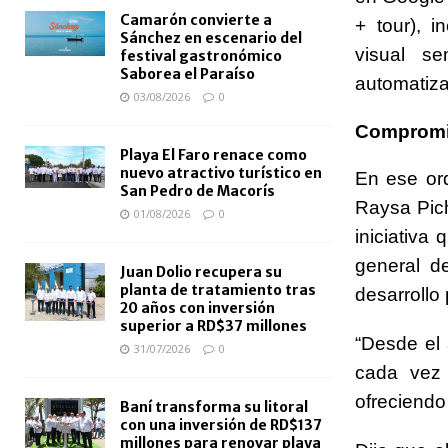
Camarón convierte a
+ tour), i
Sánchez en escenario del
visual s
festival gastronómico
Saborea el Paraíso
automatiza
03/08/2026
0
Compromis
Playa El Faro renace como
nuevo atractivo turístico en
En ese ord
San Pedro de Macorís
Raysa Pich
01/08/2026
0
iniciativa
general d
Juan Dolio recupera su
planta de tratamiento tras
desarrollo
20 años con inversión
superior a RD$37 millones
“Desde el 
31/07/2026
0
cada vez 
ofreciendo
Baní transforma su litoral
con una inversión de RD$137
millones para renovar playa