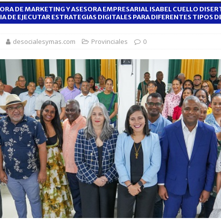
ORA DE MARKETING Y ASESORA EMPRESARIAL ISABEL CUELLO DISER
A DE EJECUTAR ESTRATEGIAS DIGITALES PARA DIFERENTES TIPOS D
orazón se acelera o parece saltarse latidos
SALUD
desocialesymas.com
Provinciales
0
 gratuita y capacitación sanitaria a La Vega
SALUD
ombre acusado de agredir agentes durante operativo en Hato Mayor
rd con más de 34 mil obras registradas por la ONDA en el primer
 7,7 millones de visitantes hasta julio de 2026
NACIONALES