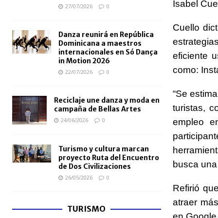
Isabel Cuel
27/07/2026
0
Cuello dic
Danza reunirá en República
estrategia
Dominicana a maestros
internacionales en Só Dança
eficiente u
in Motion 2026
como: Inst
22/07/2026
0
“Se estima
Reciclaje une danza y moda en
turistas,
campaña de Bellas Artes
24/06/2026
0
empleo en
participant
Turismo y cultura marcan
herramient
proyecto Ruta del Encuentro
busca una 
de Dos Civilizaciones
26/05/2026
0
Refirió q
atraer más
TURISMO
en Google 