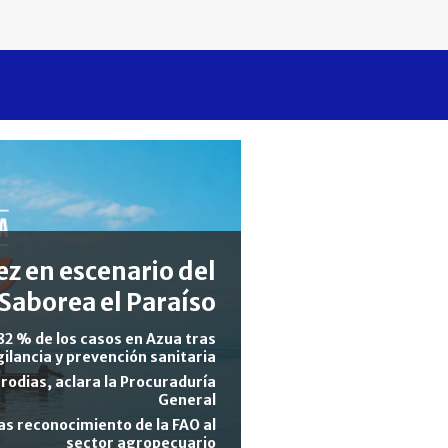
z en escenario del
Saborea el Paraíso
82 % de los casos en Azua tras
gilancia y prevención sanitaria
rodias, aclara la Procuraduría
General
s reconocimiento de la FAO al
sector agropecuario