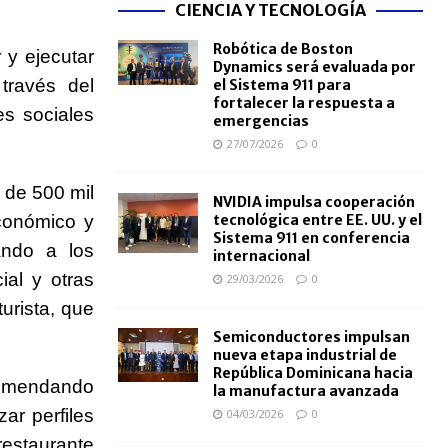
CIENCIA Y TECNOLOGÍA
Robótica de Boston
 y ejecutar
Dynamics será evaluada por
 través del
el Sistema 911 para
fortalecer la respuesta a
des sociales
emergencias
27/07/2026
0
 de 500 mil
NVIDIA impulsa cooperación
económico y
tecnológica entre EE. UU. y el
Sistema 911 en conferencia
ando a los
internacional
cial y otras
29/03/2026
0
urista, que
Semiconductores impulsan
nueva etapa industrial de
República Dominicana hacia
ecomendando
la manufactura avanzada
ar perfiles
04/03/2026
0
restaurante