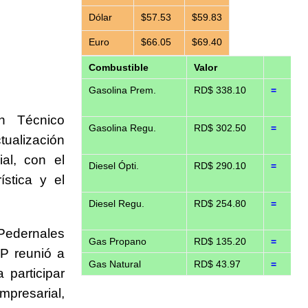
Dólar
$57.53
$59.83
Euro
$66.05
$69.40
Combustible
Valor
Gasolina Prem.
RD$ 338.10
=
n Técnico
Gasolina Regu.
RD$ 302.50
=
ualización
al, con el
Diesel Ópti.
RD$ 290.10
=
ística y el
Diesel Regu.
RD$ 254.80
=
 Pedernales
Gas Propano
RD$ 135.20
=
EP reunió a
Gas Natural
RD$ 43.97
=
participar
mpresarial,