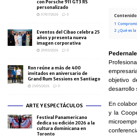
con Porsche 911 GT3 RS
personalizado
07/07/2026
0
Contenido
1
Compromis
2
¿Qué es la
Eventos del Cibao celebra 25
años y presenta nueva
imagen corporativa
29/05/2026
0
Pedernal
Profesion
Ron reúne a más de 400
empresari
invitados en aniversario de
Grand Rum Sessions en Santiago
objetivo d
25/05/2026
0
desarrollo
En colabo
ARTE Y ESPECTÁCULOS
y la Coop
Festival Panamericano
microempr
dedica su edición 2026 a la
cultura dominicana en
conferenci
Toronto