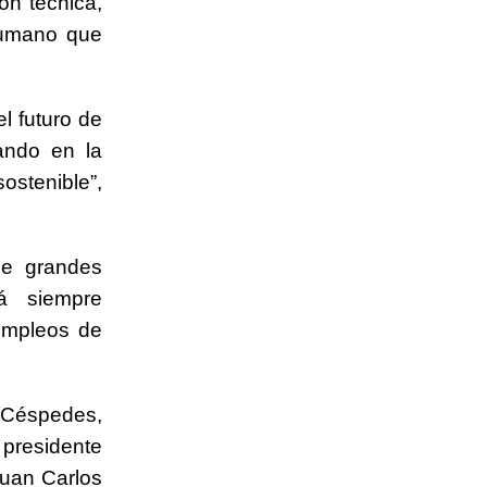
ón técnica,
 humano que
l futuro de
cando en la
ostenible”,
de grandes
á siempre
empleos de
 Céspedes,
 presidente
Juan Carlos