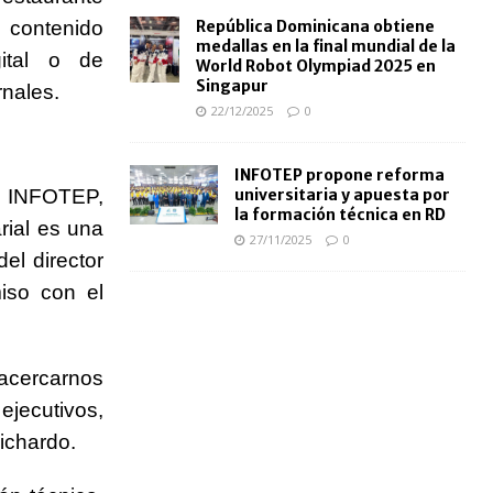
r contenido
República Dominicana obtiene
medallas en la final mundial de la
ital o de
World Robot Olympiad 2025 en
Singapur
rnales.
22/12/2025
0
INFOTEP propone reforma
el INFOTEP,
universitaria y apuesta por
la formación técnica en RD
rial es una
27/11/2025
0
el director
iso con el
 acercarnos
jecutivos,
ichardo.