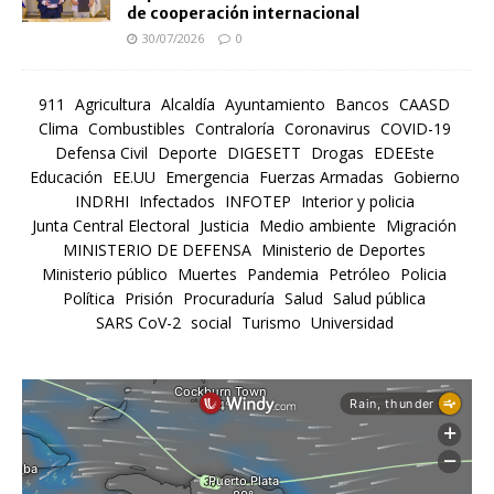
de cooperación internacional
30/07/2026
0
911
Agricultura
Alcaldía
Ayuntamiento
Bancos
CAASD
Clima
Combustibles
Contraloría
Coronavirus
COVID-19
Defensa Civil
Deporte
DIGESETT
Drogas
EDEEste
Educación
EE.UU
Emergencia
Fuerzas Armadas
Gobierno
INDRHI
Infectados
INFOTEP
Interior y policia
Junta Central Electoral
Justicia
Medio ambiente
Migración
MINISTERIO DE DEFENSA
Ministerio de Deportes
Ministerio público
Muertes
Pandemia
Petróleo
Policia
Política
Prisión
Procuraduría
Salud
Salud pública
SARS CoV-2
social
Turismo
Universidad