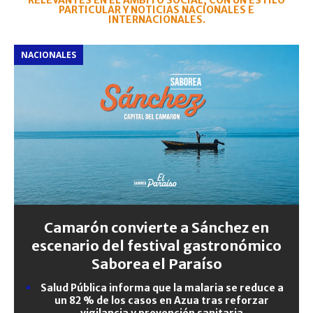
RELEVANTES EN EL ÁMBITO SOCIAL, CON UN ESTILO
PARTICULAR Y NOTICIAS NACIONALES E
INTERNACIONALES.
NACIONALES
Camarón convierte a Sánchez en
escenario del festival gastronómico
Saborea el Paraíso
Salud Pública informa que la malaria se reduce a
un 82 % de los casos en Azua tras reforzar
vigilancia y prevención sanitaria