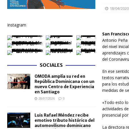
[ 06/08/2026 ]
Becas internacionales benefician a 
18/04/2020
extranjero
NACIONALES
Instagram
[ 05/08/2026 ]
Meta RD 2036 reúne a Gobierno, unive
San Francisc
nacional
NACIONALES
Antonio Peña M
del nivel Inici
[ 05/08/2026 ]
Lactancia materna fortalece la salu
aprendizajes 
[ 05/08/2026 ]
TRAE incorpora 29 autobuses para am
del Coronaviru
SOCIALES
NACIONALES
En ese sentido
OMODA amplía su red en
[ 05/08/2026 ]
Santo Domingo celebra 528 años con
textos narrati
República Dominicana con un
para los estud
NACIONALES
nuevo Centro de Experiencia
medidas de seg
en Santiago
28/07/2026
0
«Todo esto lo
actividades d
presencial por
Luis Rafael Méndez recibe
emotivo tributo histórico del
automovilismo dominicano
La directora r