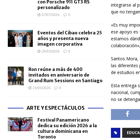
con Porsche 911 GT3 RS
integrarse al 
personalizado
que no tengan
07/07/2026
0
«Es muy import
ese apoyo es 
Eventos del Cibao celebra 25
años y presenta nueva
estamos dándo
imagen corporativa
colaboración»
29/05/2026
0
Santos Mora, m
las diferentes
Ron reúne a más de 400
de estudios en
invitados en aniversario de
Grand Rum Sessions en Santiago
Esta entrega s
25/05/2026
0
nacional, cump
no se detenga 
ARTE Y ESPECTÁCULOS
Festival Panamericano
dedica su edición 2026 a la
cultura dominicana en
EDUCA
Toronto