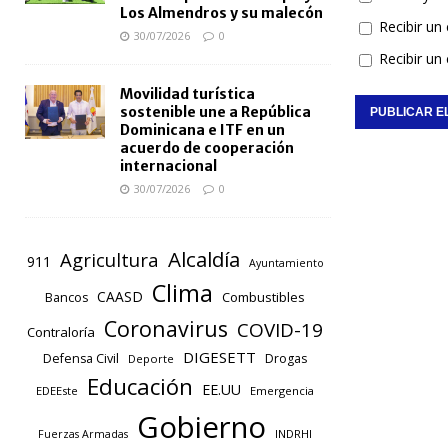
Los Almendros y su malecón
Recibir un
30/07/2026
0
Recibir un
Movilidad turística
sostenible une a República
Dominicana e ITF en un
acuerdo de cooperación
internacional
30/07/2026
0
Alcaldía
Agricultura
911
Ayuntamiento
Clima
CAASD
Combustibles
Bancos
Coronavirus
COVID-19
Contraloría
DIGESETT
Defensa Civil
Drogas
Deporte
Educación
EE.UU
EDEEste
Emergencia
Gobierno
INDRHI
Fuerzas Armadas