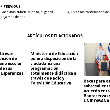
PREVIOUS
Gasolinas suben un peso, el gasoil
4,335 casos confirmados de
baja más de dos
ARTÍCULOS RELACIONADOS
tó este
Ministerio de Educación
dición de
pone a disposición de la
año escolar
ciudadanía una
de sus
programación
e Esperanzas
totalmente didáctica a
través de Radio y
Becas para e
Televisión Educativa
sobresalient
acuerdo entr
Banreservas 
UNIROMANA