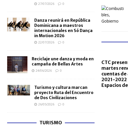
27/07/2026
0
Danza reunirá en República
Dominicana a maestros
internacionales en Só Dança
in Motion 2026
22/07/2026
0
Reciclaje une danza y moda en
CTC presen
campaña de Bellas Artes
martes ren
24/06/2026
0
cuentas de 
2021-2022 
Espacios d
Turismo y cultura marcan
proyecto Ruta del Encuentro
de Dos Civilizaciones
26/05/2026
0
TURISMO