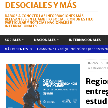
DESOCIALES Y MÁS
DAMOS A CONOCER LAS INFORMACIONES MÁS
RELEVANTES EN EL ÁMBITO SOCIAL, CON UN ESTILO
PARTICULAR Y NOTICIAS NACIONALES E
INTERNACIONALES.
SOCIALES
NACIONALES
INTERNACIONALES
[ 04/08/2026 ]
Código Penal reúne a periodistas e
MÁS RECIENTES
NACIONALES
INICIO
[ 04/08/2026 ]
Arritmia puede explicar por qué el c
a estudiantes 
[ 04/08/2026 ]
Amistad 2026 llevará atención médica
Regio
[ 04/08/2026 ]
Migración somete a la justicia a h
entre
NACIONALES
[ 06/08/2026 ]
Mujer reportada como desaparecida 
estudi
en la avenida Las Américas
NACIONALES