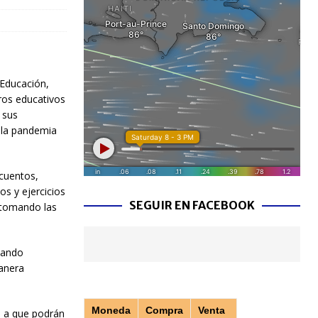
 Educación,
tros educativos
o sus
 la pandemia
 cuentos,
os y ejercicios
SEGUIR EN FACEBOOK
, tomando las
tando
anera
Moneda
Compra
Venta
o a que podrán