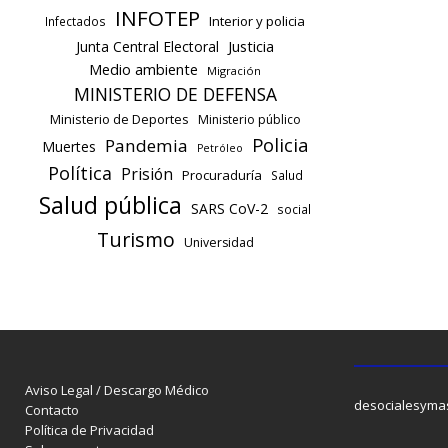
INFOTEP
Interior y policia
Infectados
Justicia
Junta Central Electoral
Medio ambiente
Migración
MINISTERIO DE DEFENSA
Ministerio de Deportes
Ministerio público
Policia
Pandemia
Muertes
Petróleo
Política
Prisión
Procuraduría
Salud
Salud pública
SARS CoV-2
social
Turismo
Universidad
Aviso Legal / Descargo Médico
desocialesyma
Contacto
Política de Privacidad