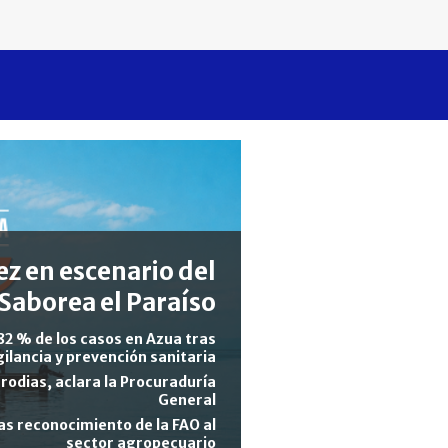
z en escenario del
Saborea el Paraíso
82 % de los casos en Azua tras
gilancia y prevención sanitaria
rodias, aclara la Procuraduría
General
s reconocimiento de la FAO al
sector agropecuario