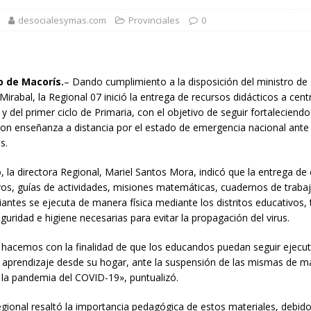
1,500 jóvenes dominicanos para estudiar maestrías y doctorados en el
desocialesymas.com
Provinciales
0
rsidades y sector privado para definir la estrategia de desarrollo
o de Macorís.
– Dando cumplimiento a la disposición del ministro de
irabal, la Regional 07 inició la entrega de recursos didácticos a cen
al y del primer ciclo de Primaria, con el objetivo de seguir fortaleciend
d del bebé y la madre, destaca Hospiten Santo Domingo
SALUD
con enseñanza a distancia por el estado de emergencia nacional ante
pliar el transporte escolar antes del inicio del año lectivo 2026-2027
s.
, la directora Regional, Mariel Santos Mora, indicó que la entrega de
 balance de obras urbanas y nuevos proyectos para la capital
vos, guías de actividades, misiones matemáticas, cuadernos de trabaj
iantes se ejecuta de manera física mediante los distritos educativos
uridad e higiene necesarias para evitar la propagación del virus.
 hacemos con la finalidad de que los educandos puedan seguir ejecu
e aprendizaje desde su hogar, ante la suspensión de las mismas de m
 la pandemia del COVID-19», puntualizó.
egional resaltó la importancia pedagógica de estos materiales, debid