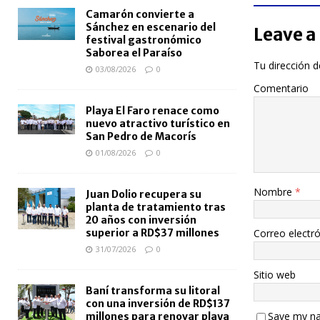
Camarón convierte a
Sánchez en escenario del
Leave a
festival gastronómico
Saborea el Paraíso
Tu dirección d
03/08/2026
0
Comentario
Playa El Faro renace como
nuevo atractivo turístico en
San Pedro de Macorís
01/08/2026
0
Nombre
*
Juan Dolio recupera su
planta de tratamiento tras
20 años con inversión
Correo electr
superior a RD$37 millones
31/07/2026
0
Sitio web
Baní transforma su litoral
con una inversión de RD$137
Save my na
millones para renovar playa