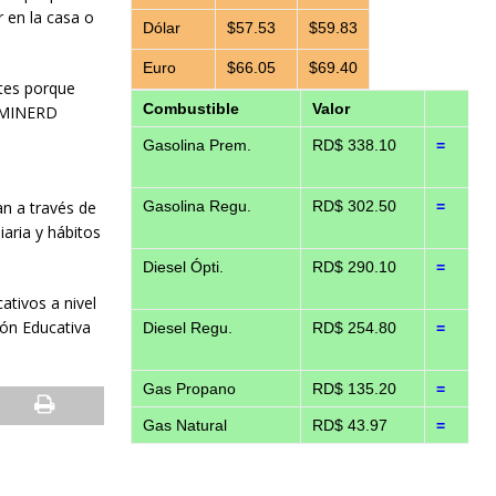
 en la casa o
Dólar
$57.53
$59.83
Euro
$66.05
$69.40
ntes porque
Combustible
Valor
l MINERD
Gasolina Prem.
RD$ 338.10
=
an a través de
Gasolina Regu.
RD$ 302.50
=
aria y hábitos
Diesel Ópti.
RD$ 290.10
=
ativos a nivel
ión Educativa
Diesel Regu.
RD$ 254.80
=
Gas Propano
RD$ 135.20
=
Gas Natural
RD$ 43.97
=