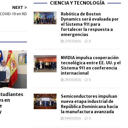
CIENCIA Y TECNOLOGÍA
NEXT
 COVID-19 en RD
Robótica de Boston
Dynamics será evaluada por
el Sistema 911 para
fortalecer la respuesta a
emergencias
27/07/2026
0
NVIDIA impulsa cooperación
tecnológica entre EE. UU. y el
Sistema 911 en conferencia
internacional
29/03/2026
0
studiantes
Semiconductores impulsan
es en
nueva etapa industrial de
e
República Dominicana hacia
y
la manufactura avanzada
04/03/2026
0