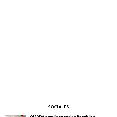
SOCIALES
OMODA amplía su red en República