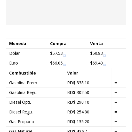
Moneda
Compra
Venta
Dólar
$57.53
$59.83
Euro
$66.05
$69.40
Combustible
Valor
Gasolina Prem.
RD$ 338.10
=
Gasolina Regu.
RD$ 302.50
=
Diesel Ópti.
RD$ 290.10
=
Diesel Regu.
RD$ 254.80
=
Gas Propano
RD$ 135.20
=
Gas Natural
RD$ 43.97
=