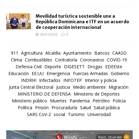
Movilidad turística sostenible une a
República Dominicana e ITF en un acuerdo
de cooperación internacional
30/07/2026
0
911
Agricultura
Alcaldía
Ayuntamiento
Bancos
CAASD
Clima
Combustibles
Contraloría
Coronavirus
COVID-19
Defensa Civil
Deporte
DIGESETT
Drogas
EDEEste
Educación
EE.UU
Emergencia
Fuerzas Armadas
Gobierno
INDRHI
Infectados
INFOTEP
Interior y policia
Junta Central Electoral
Justicia
Medio ambiente
Migración
MINISTERIO DE DEFENSA
Ministerio de Deportes
Ministerio público
Muertes
Pandemia
Petróleo
Policia
Política
Prisión
Procuraduría
Salud
Salud pública
SARS CoV-2
social
Turismo
Universidad