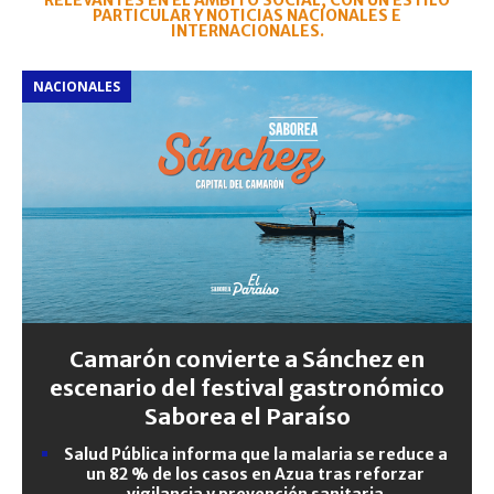
RELEVANTES EN EL ÁMBITO SOCIAL, CON UN ESTILO
PARTICULAR Y NOTICIAS NACIONALES E
INTERNACIONALES.
NACIONALES
Camarón convierte a Sánchez en
escenario del festival gastronómico
Saborea el Paraíso
Salud Pública informa que la malaria se reduce a
un 82 % de los casos en Azua tras reforzar
vigilancia y prevención sanitaria