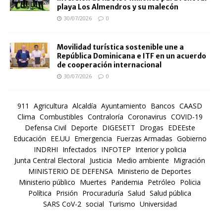
playa Los Almendros y su malecón
30/07/2026
0
Movilidad turística sostenible une a
República Dominicana e ITF en un acuerdo
de cooperación internacional
30/07/2026
0
911
Agricultura
Alcaldía
Ayuntamiento
Bancos
CAASD
Clima
Combustibles
Contraloría
Coronavirus
COVID-19
Defensa Civil
Deporte
DIGESETT
Drogas
EDEEste
Educación
EE.UU
Emergencia
Fuerzas Armadas
Gobierno
INDRHI
Infectados
INFOTEP
Interior y policia
Junta Central Electoral
Justicia
Medio ambiente
Migración
MINISTERIO DE DEFENSA
Ministerio de Deportes
Ministerio público
Muertes
Pandemia
Petróleo
Policia
Política
Prisión
Procuraduría
Salud
Salud pública
SARS CoV-2
social
Turismo
Universidad