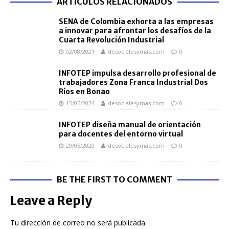
ARTÍCULOS RELACIONADOS
SENA de Colombia exhorta a las empresas
a innovar para afrontar los desafíos de la
Cuarta Revolución Industrial
02/08/2021
desocialesymas.com
0
INFOTEP impulsa desarrollo profesional de
trabajadores Zona Franca Industrial Dos
Ríos en Bonao
15/05/2024
desocialesymas.com
0
INFOTEP diseña manual de orientación
para docentes del entorno virtual
29/05/2020
desocialesymas.com
0
BE THE FIRST TO COMMENT
Leave a Reply
Tu dirección de correo no será publicada.