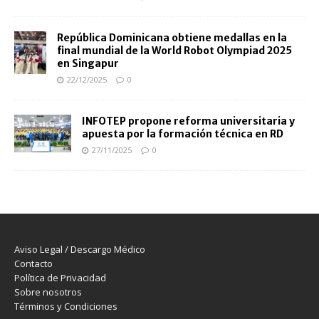
República Dominicana obtiene medallas en la
final mundial de la World Robot Olympiad 2025
en Singapur
22/12/2025
0
INFOTEP propone reforma universitaria y
apuesta por la formación técnica en RD
27/11/2025
0
Aviso Legal / Descargo Médico
Contacto
Política de Privacidad
Sobre nosotros
Términos y Condiciones