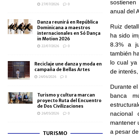
sostienen
27/07/2026
0
anual del 
Danza reunirá en República
Ruiz detal
Dominicana a maestros
internacionales en Só Dança
ha sido im
in Motion 2026
8.3% a ju
22/07/2026
0
también ha
lo cual ya
Reciclaje une danza y moda en
campaña de Bellas Artes
de interés
24/06/2026
0
Durante el
Turismo y cultura marcan
banca mú
proyecto Ruta del Encuentro
estructura
de Dos Civilizaciones
nacional
26/05/2026
0
mantener u
a pesar de
TURISMO