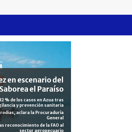
z en escenario del
Saborea el Paraíso
82 % de los casos en Azua tras
gilancia y prevención sanitaria
rodias, aclara la Procuraduría
General
s reconocimiento de la FAO al
sector agropecuario