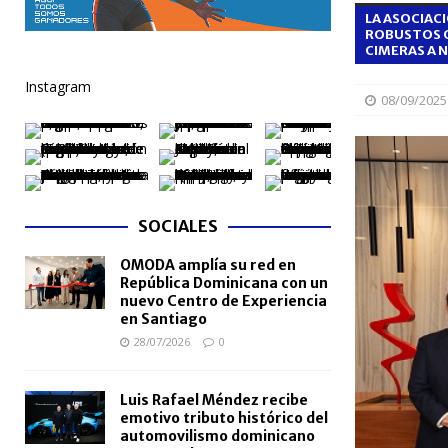
LA ASOCIAC
NACIONALES
ROBUSTOS Q
CIMERAS A 
[ 04/08/2026 ]
Arritmia puede explicar por qué el c
Instagram
[ 04/08/2026 ]
Amistad 2026 llevará atención médica
08/09/2025
[ 04/08/2026 ]
Migración somete a la justicia a h
NACIONALES
[ 04/08/2026 ]
Derecho de autor alcanza cifra réco
SOCIALES
semestre de 2026
NACIONALES
OMODA amplía su red en
[ 04/08/2026 ]
Turismo dominicano rompe récord con
República Dominicana con un
nuevo Centro de Experiencia
en Santiago
28/07/2026
0
Luis Rafael Méndez recibe
emotivo tributo histórico del
automovilismo dominicano