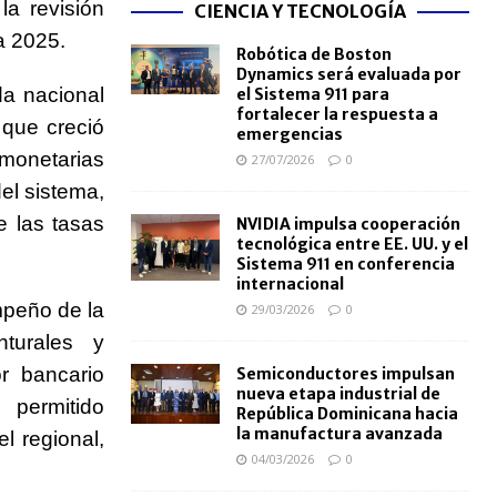
la revisión
CIENCIA Y TECNOLOGÍA
a 2025.
Robótica de Boston
Dynamics será evaluada por
da nacional
el Sistema 911 para
fortalecer la respuesta a
 que creció
emergencias
monetarias
27/07/2026
0
el sistema,
e las tasas
NVIDIA impulsa cooperación
tecnológica entre EE. UU. y el
Sistema 911 en conferencia
internacional
mpeño de la
29/03/2026
0
turales y
or bancario
Semiconductores impulsan
nueva etapa industrial de
 permitido
República Dominicana hacia
la manufactura avanzada
l regional,
04/03/2026
0