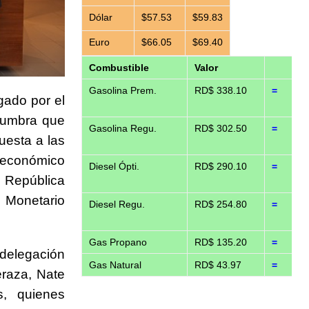
Dólar
$57.53
$59.83
Euro
$66.05
$69.40
Combustible
Valor
Gasolina Prem.
RD$ 338.10
=
gado por el
slumbra que
Gasolina Regu.
RD$ 302.50
=
uesta a las
 económico
Diesel Ópti.
RD$ 290.10
=
 República
o Monetario
Diesel Regu.
RD$ 254.80
=
Gas Propano
RD$ 135.20
=
delegación
Gas Natural
RD$ 43.97
=
raza, Nate
s, quienes