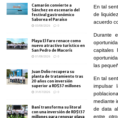
Camarón convierte a
En tal sen
Sánchez en escenario del
de liquidez
festival gastronómico
Saborea el Paraíso
acuerdo co
03/08/2026
0
Durante e
Playa El Faro renace como
oportunid
nuevo atractivo turístico en
capitales 
San Pedro de Macorís
01/08/2026
0
oportunida
las peque
Juan Dolio recupera su
planta de tratamiento tras
En tal sen
20 años con inversión
impulsar 
superior a RD$37 millones
31/07/2026
0
poblacional
mediante i
Baní transforma su litoral
de data al
con una inversión de RD$137
entre otr
millones para renovar playa