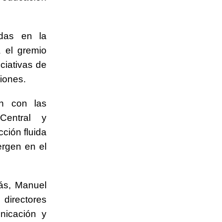
adas en la
 el gremio
ciativas de
siones.
ón con las
Central y
ción fluida
ergen en el
más, Manuel
 directores
nicación y