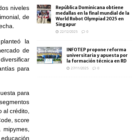
dos niveles
República Dominicana obtiene
medallas en la final mundial de la
rimonial, de
World Robot Olympiad 2025 en
Singapur
echa.
22/12/2025
0
planteó la
INFOTEP propone reforma
mercado de
universitaria y apuesta por
iversificar
la formación técnica en RD
antías para
27/11/2025
0
puesta para
 segmentos
 al crédito,
Code, score
ra mipymes,
 educación