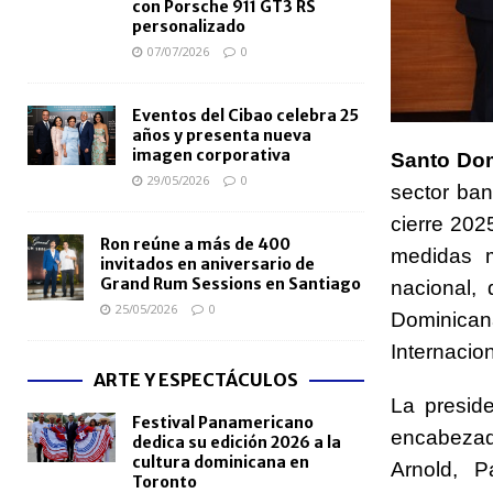
con Porsche 911 GT3 RS
personalizado
07/07/2026
0
Eventos del Cibao celebra 25
años y presenta nueva
imagen corporativa
Santo Dom
29/05/2026
0
sector ban
cierre 202
Ron reúne a más de 400
medidas m
invitados en aniversario de
Grand Rum Sessions en Santiago
nacional,
25/05/2026
0
Dominican
Internacion
ARTE Y ESPECTÁCULOS
La presid
Festival Panamericano
encabezad
dedica su edición 2026 a la
cultura dominicana en
Arnold, 
Toronto