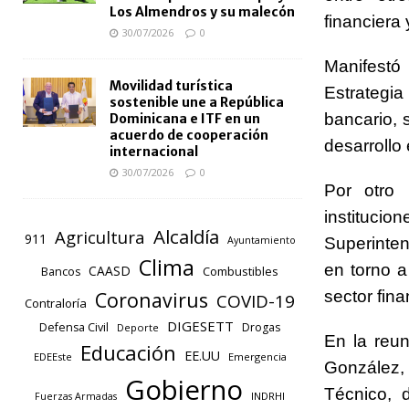
Los Almendros y su malecón
financiera y
30/07/2026
0
Manifest
Movilidad turística
Estrategi
sostenible une a República
bancario, 
Dominicana e ITF en un
acuerdo de cooperación
desarrollo
internacional
30/07/2026
0
Por otro 
instituc
Alcaldía
Agricultura
911
Superinten
Ayuntamiento
Clima
en torno a
CAASD
Combustibles
Bancos
sector fina
Coronavirus
COVID-19
Contraloría
DIGESETT
Defensa Civil
Drogas
Deporte
En la reun
Educación
EE.UU
EDEEste
Emergencia
González, 
Gobierno
Técnico, 
INDRHI
Fuerzas Armadas