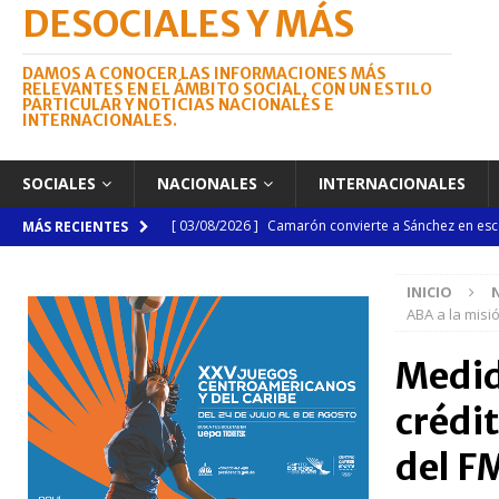
DESOCIALES Y MÁS
DAMOS A CONOCER LAS INFORMACIONES MÁS
RELEVANTES EN EL ÁMBITO SOCIAL, CON UN ESTILO
PARTICULAR Y NOTICIAS NACIONALES E
INTERNACIONALES.
SOCIALES
NACIONALES
INTERNACIONALES
[ 03/08/2026 ]
Camarón convierte a Sánchez en esce
MÁS RECIENTES
[ 03/08/2026 ]
Lactancia materna requiere mayor a
INICIO
NACIONALES
ABA a la misi
[ 03/08/2026 ]
Tribunal Superior Electoral pondrá en
Medid
Dr. Julio Brea Franco
NACIONALES
crédit
[ 03/08/2026 ]
Subasta de Bienes Nacionales super
NACIONALES
del F
[ 04/08/2026 ]
Código Penal reúne a periodistas e