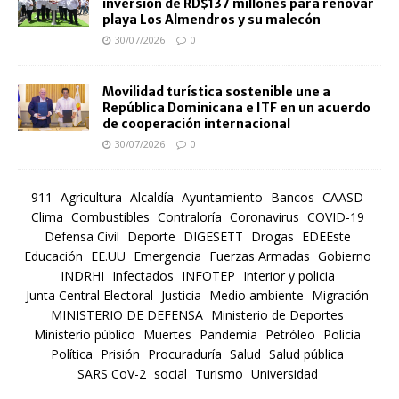
inversión de RD$137 millones para renovar
playa Los Almendros y su malecón
30/07/2026
0
Movilidad turística sostenible une a
República Dominicana e ITF en un acuerdo
de cooperación internacional
30/07/2026
0
911
Agricultura
Alcaldía
Ayuntamiento
Bancos
CAASD
Clima
Combustibles
Contraloría
Coronavirus
COVID-19
Defensa Civil
Deporte
DIGESETT
Drogas
EDEEste
Educación
EE.UU
Emergencia
Fuerzas Armadas
Gobierno
INDRHI
Infectados
INFOTEP
Interior y policia
Junta Central Electoral
Justicia
Medio ambiente
Migración
MINISTERIO DE DEFENSA
Ministerio de Deportes
Ministerio público
Muertes
Pandemia
Petróleo
Policia
Política
Prisión
Procuraduría
Salud
Salud pública
SARS CoV-2
social
Turismo
Universidad