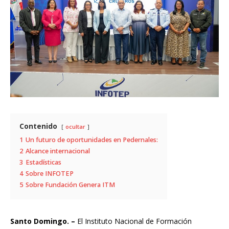
Contenido
ocultar
1
Un futuro de oportunidades en Pedernales:
2
Alcance internacional
3
Estadísticas
4
Sobre INFOTEP
5
Sobre Fundación Genera ITM
Santo Domingo. –
El Instituto Nacional de Formación