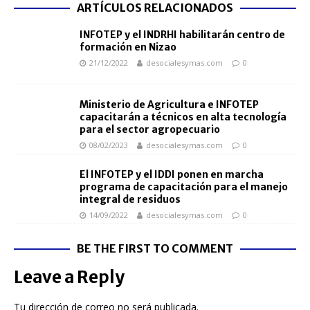
ARTÍCULOS RELACIONADOS
INFOTEP y el INDRHI habilitarán centro de
formación en Nizao
21/12/2022
desocialesymas.com
0
Ministerio de Agricultura e INFOTEP
capacitarán a técnicos en alta tecnología
para el sector agropecuario
08/02/2023
desocialesymas.com
0
El INFOTEP y el IDDI ponen en marcha
programa de capacitación para el manejo
integral de residuos
14/09/2022
desocialesymas.com
0
BE THE FIRST TO COMMENT
Leave a Reply
Tu dirección de correo no será publicada.