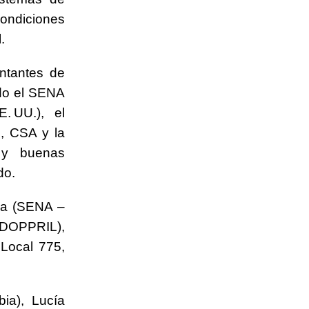
ondiciones
.
entantes de
ndo el SENA
 UU.), el
e, CSA y la
s y buenas
do.
ina (SENA –
IDOPPRIL),
Local 775,
ia), Lucía