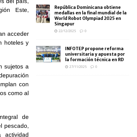
s del país,
República Dominicana obtiene
gión Este,
medallas en la final mundial de la
World Robot Olympiad 2025 en
Singapur
22/12/2025
0
an acceder
n hoteles y
INFOTEP propone reforma
universitaria y apuesta por
la formación técnica en RD
n sujetos a
27/11/2025
0
 depuración
cumplan con
ios como al
ntegral de
el pescado,
 actividad