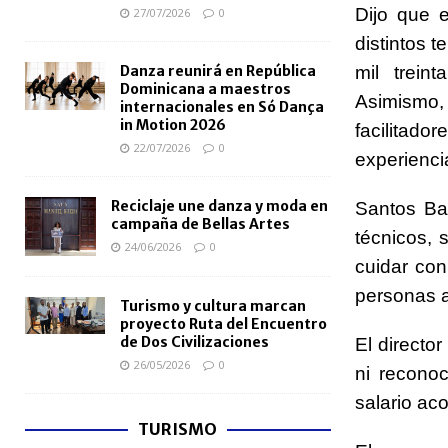
Dijo que 
27/07/2026
0
distintos t
Danza reunirá en República
mil trein
Dominicana a maestros
Asimismo,
internacionales en Só Dança
in Motion 2026
facilitad
22/07/2026
0
experienci
Reciclaje une danza y moda en
Santos Ba
campaña de Bellas Artes
técnicos, 
24/06/2026
0
cuidar con
personas a
Turismo y cultura marcan
proyecto Ruta del Encuentro
de Dos Civilizaciones
El directo
26/05/2026
0
ni reconoc
salario aco
TURISMO