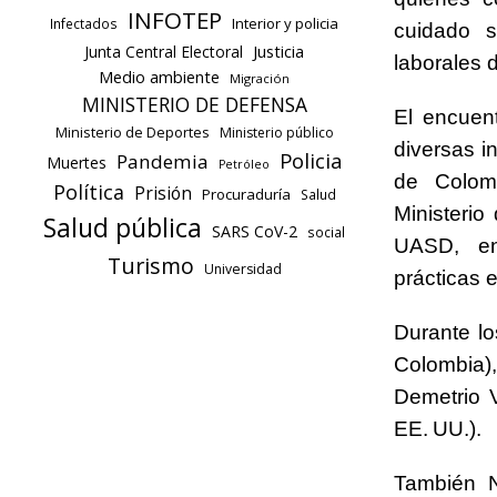
INFOTEP
Interior y policia
Infectados
cuidado s
Justicia
Junta Central Electoral
laborales 
Medio ambiente
Migración
MINISTERIO DE DEFENSA
El encuen
Ministerio de Deportes
Ministerio público
diversas i
Policia
Pandemia
Muertes
Petróleo
de Colom
Política
Prisión
Procuraduría
Salud
Ministeri
Salud pública
SARS CoV-2
social
UASD, en
Turismo
Universidad
prácticas 
Durante l
Colombia
Demetrio 
EE. UU.).
También N