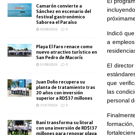
El program
Camarón convierte a
incluyen
Sánchez en escenario del
festival gastronómico
próximamen
Saborea el Paraíso
03/08/2026
0
Indicó qu
a empleos 
Playa El Faro renace como
residencia
nuevo atractivo turístico en
San Pedro de Macorís
01/08/2026
0
El directo
estándares
Juan Dolio recupera su
que verif
planta de tratamiento tras
las condic
20 años con inversión
superior a RD$37 millones
personal d
31/07/2026
0
Finalment
Baní transforma su litoral
formación,
con una inversión de RD$137
fortaleci
millones para renovar playa