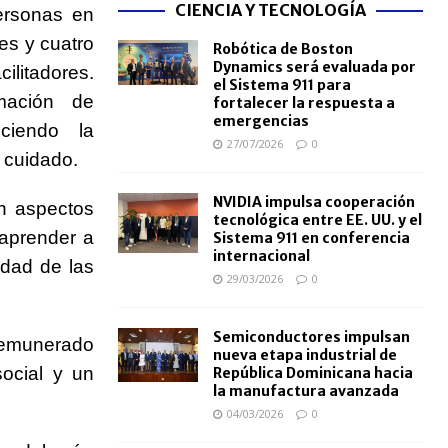
CIENCIA Y TECNOLOGÍA
ersonas en
res y cuatro
Robótica de Boston
Dynamics será evaluada por
litadores.
el Sistema 911 para
rmación de
fortalecer la respuesta a
emergencias
ociendo la
27/07/2026
0
 cuidado.
NVIDIA impulsa cooperación
en aspectos
tecnológica entre EE. UU. y el
 aprender a
Sistema 911 en conferencia
internacional
idad de las
29/03/2026
0
Semiconductores impulsan
 remunerado
nueva etapa industrial de
social y un
República Dominicana hacia
la manufactura avanzada
04/03/2026
0