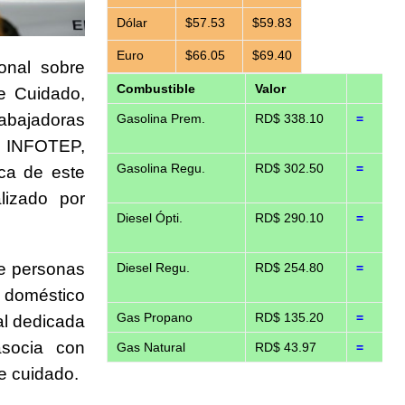
Dólar
$57.53
$59.83
Euro
$66.05
$69.40
onal sobre
Combustible
Valor
de Cuidado,
abajadoras
Gasolina Prem.
RD$ 338.10
=
l INFOTEP,
Gasolina Regu.
RD$ 302.50
=
ica de este
alizado por
Diesel Ópti.
RD$ 290.10
=
de personas
Diesel Regu.
RD$ 254.80
=
 doméstico
Gas Propano
RD$ 135.20
=
al dedicada
asocia con
Gas Natural
RD$ 43.97
=
e cuidado.