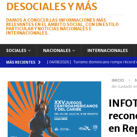
DESOCIALES Y MÁS
DAMOS A CONOCER LAS INFORMACIONES MÁS
RELEVANTES EN EL ÁMBITO SOCIAL, CON UN ESTILO
PARTICULAR Y NOTICIAS NACIONALES E
INTERNACIONALES.
SOCIALES
NACIONALES
INTERNACIONALES
[ 03/08/2026 ]
Camarón convierte a Sánchez en esce
MÁS RECIENTES
[ 03/08/2026 ]
Lactancia materna requiere mayor a
INICIO
NACIONALES
de cuidado e
[ 03/08/2026 ]
Tribunal Superior Electoral pondrá en
INFOT
Dr. Julio Brea Franco
NACIONALES
recon
[ 03/08/2026 ]
Subasta de Bienes Nacionales super
NACIONALES
en Re
[ 04/08/2026 ]
Código Penal reúne a periodistas e