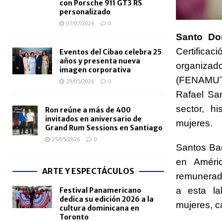
con Porsche 911 GT3 RS
personalizado
07/07/2026
0
Santo Do
Certificac
Eventos del Cibao celebra 25
años y presenta nueva
organiza
imagen corporativa
(FENAMUTR
29/05/2026
0
Rafael San
sector, hi
Ron reúne a más de 400
invitados en aniversario de
mujeres.
Grand Rum Sessions en Santiago
25/05/2026
0
Santos Bad
en Améri
ARTE Y ESPECTÁCULOS
remunerado
a esta la
Festival Panamericano
dedica su edición 2026 a la
mujeres, c
cultura dominicana en
Toronto