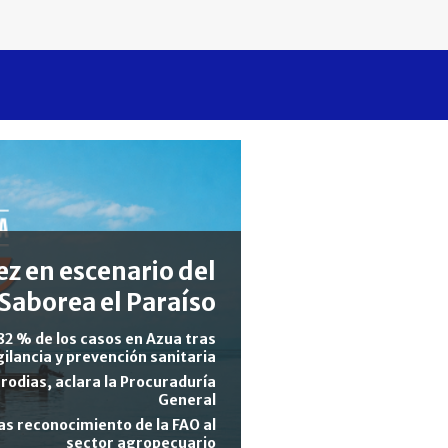
z en escenario del
Saborea el Paraíso
82 % de los casos en Azua tras
gilancia y prevención sanitaria
rodias, aclara la Procuraduría
General
s reconocimiento de la FAO al
sector agropecuario