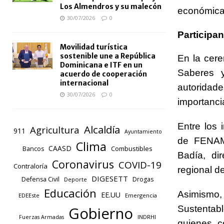
Los Almendros y su malecón
económica 
30/07/2026
0
Participan
Movilidad turística
sostenible une a República
En la cere
Dominicana e ITF en un
Saberes y
acuerdo de cooperación
internacional
autoridad
30/07/2026
0
importancia
Entre los 
Alcaldía
Agricultura
911
Ayuntamiento
de FENAMU
Clima
CAASD
Combustibles
Bancos
Badía, di
Coronavirus
COVID-19
Contraloría
regional d
DIGESETT
Defensa Civil
Drogas
Deporte
Educación
Asimismo, 
EE.UU
EDEEste
Emergencia
Sustenta
Gobierno
INDRHI
Fuerzas Armadas
quienes c