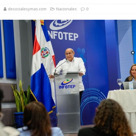
desocialesymas.com
Nacionales
0
orazón se acelera o parece saltarse latidos
SALUD
 gratuita y capacitación sanitaria a La Vega
SALUD
ombre acusado de agredir agentes durante operativo en Hato Mayor
rd con más de 34 mil obras registradas por la ONDA en el primer
 7,7 millones de visitantes hasta julio de 2026
NACIONALES