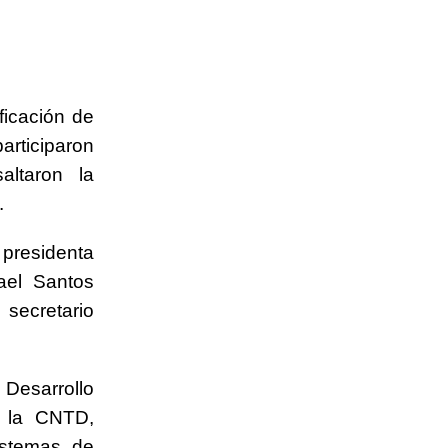
ficación de
rticiparon
altaron la
.
 presidenta
ael Santos
secretario
 Desarrollo
e la CNTD,
istemas de