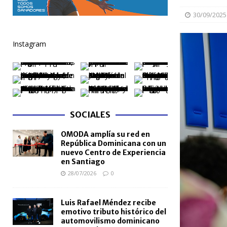
NACIONALES
30/09/2025
[ 04/08/2026 ]
Arritmia puede explicar por qué el c
Instagram
[ 04/08/2026 ]
Amistad 2026 llevará atención médica
[ 04/08/2026 ]
Migración somete a la justicia a h
NACIONALES
[ 04/08/2026 ]
Derecho de autor alcanza cifra réco
SOCIALES
semestre de 2026
NACIONALES
OMODA amplía su red en
[ 04/08/2026 ]
Turismo dominicano rompe récord con
República Dominicana con un
nuevo Centro de Experiencia
en Santiago
28/07/2026
0
Luis Rafael Méndez recibe
emotivo tributo histórico del
automovilismo dominicano