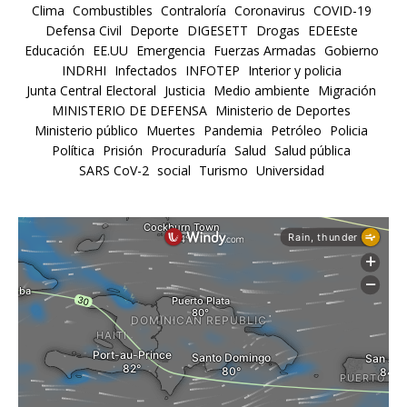
Clima
Combustibles
Contraloría
Coronavirus
COVID-19
Defensa Civil
Deporte
DIGESETT
Drogas
EDEEste
Educación
EE.UU
Emergencia
Fuerzas Armadas
Gobierno
INDRHI
Infectados
INFOTEP
Interior y policia
Junta Central Electoral
Justicia
Medio ambiente
Migración
MINISTERIO DE DEFENSA
Ministerio de Deportes
Ministerio público
Muertes
Pandemia
Petróleo
Policia
Política
Prisión
Procuraduría
Salud
Salud pública
SARS CoV-2
social
Turismo
Universidad