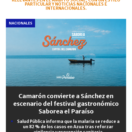
RELEVANTES EN EL ÁMBITO SOCIAL, CON UN ESTILO
PARTICULAR Y NOTICIAS NACIONALES E
INTERNACIONALES.
NACIONALES
Camarón convierte a Sánchez en
escenario del festival gastronómico
Saborea el Paraíso
Salud Pública informa que la malaria se reduce a
un 82 % de los casos en Azua tras reforzar
vigilancia y prevención sanitaria