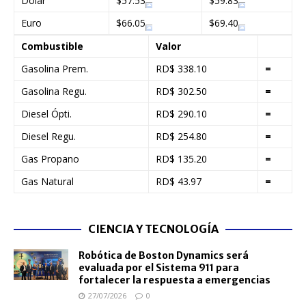
Dólar
$57.53
$59.83
Euro
$66.05
$69.40
Combustible
Valor
Gasolina Prem.
RD$ 338.10
=
Gasolina Regu.
RD$ 302.50
=
Diesel Ópti.
RD$ 290.10
=
Diesel Regu.
RD$ 254.80
=
Gas Propano
RD$ 135.20
=
Gas Natural
RD$ 43.97
=
CIENCIA Y TECNOLOGÍA
Robótica de Boston Dynamics será
evaluada por el Sistema 911 para
fortalecer la respuesta a emergencias
27/07/2026
0