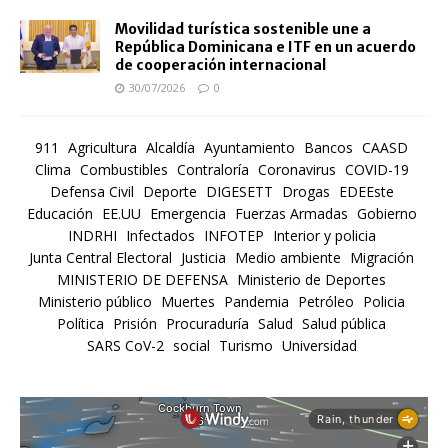
Movilidad turística sostenible une a
República Dominicana e ITF en un acuerdo
de cooperación internacional
30/07/2026
0
911
Agricultura
Alcaldía
Ayuntamiento
Bancos
CAASD
Clima
Combustibles
Contraloría
Coronavirus
COVID-19
Defensa Civil
Deporte
DIGESETT
Drogas
EDEEste
Educación
EE.UU
Emergencia
Fuerzas Armadas
Gobierno
INDRHI
Infectados
INFOTEP
Interior y policia
Junta Central Electoral
Justicia
Medio ambiente
Migración
MINISTERIO DE DEFENSA
Ministerio de Deportes
Ministerio público
Muertes
Pandemia
Petróleo
Policia
Política
Prisión
Procuraduría
Salud
Salud pública
SARS CoV-2
social
Turismo
Universidad