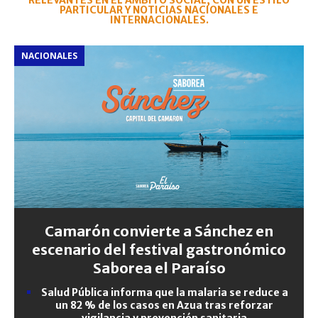
RELEVANTES EN EL ÁMBITO SOCIAL, CON UN ESTILO
PARTICULAR Y NOTICIAS NACIONALES E
INTERNACIONALES.
NACIONALES
Camarón convierte a Sánchez en
escenario del festival gastronómico
Saborea el Paraíso
Salud Pública informa que la malaria se reduce a
un 82 % de los casos en Azua tras reforzar
vigilancia y prevención sanitaria