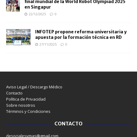
final mundial de la World Robot Olympiad 2025
en Singapur
22/12/2025
0
INFOTEP propone reforma universitaria y
apuesta por la formación técnica en RD
27/11/2025
0
Aviso Legal / Descargo Médico
Contacto
Política de Privacidad
Sobre nosotros
Términos y Condiciones
CONTACTO
desocialesymas@gmail.com