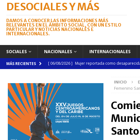
DESOCIALES Y MÁS
DAMOS A CONOCER LAS INFORMACIONES MÁS
RELEVANTES EN EL ÁMBITO SOCIAL, CON UN ESTILO
PARTICULAR Y NOTICIAS NACIONALES E
INTERNACIONALES.
SOCIALES
NACIONALES
INTERNACIONALES
[ 06/08/2026 ]
Mujer reportada como desaparecida 
MÁS RECIENTES
en la avenida Las Américas
NACIONALES
INICIO
[ 06/08/2026 ]
Becas internacionales benefician a 
Femenino San
extranjero
NACIONALES
Comie
[ 05/08/2026 ]
Meta RD 2036 reúne a Gobierno, unive
Munic
nacional
NACIONALES
[ 05/08/2026 ]
Lactancia materna fortalece la salu
Santo
[ 05/08/2026 ]
TRAE incorpora 29 autobuses para am