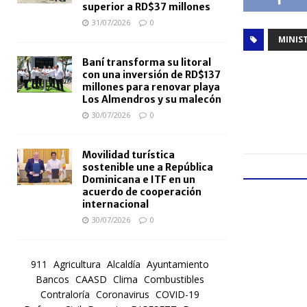
superior a RD$37 millones
31/07/2026
0
MINIS
Baní transforma su litoral
con una inversión de RD$137
millones para renovar playa
Los Almendros y su malecón
30/07/2026
0
Movilidad turística
sostenible une a República
Dominicana e ITF en un
acuerdo de cooperación
internacional
30/07/2026
0
911
Agricultura
Alcaldía
Ayuntamiento
Bancos
CAASD
Clima
Combustibles
Contraloría
Coronavirus
COVID-19