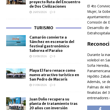
proyecto Ruta del Encuentro
El 4to Convivi
de Dos Civilizaciones
Mujer, la Gob
26/05/2026
0
ayuntamientos 
Comisión de Ef
Desarrollo de 
TURISMO
Extrahospitala
Camarón convierte a
Sánchez en escenario del
Reconoci
festival gastronómico
Saborea el Paraíso
Durante la ina
03/08/2026
0
voleibol en S
Sofia Heredia
Playa El Faro renace como
Panamericana
nuevo atractivo turístico en
Hipólito Zabal
San Pedro de Macorís
Además, se des
01/08/2026
0
Palmas de Alm
finalistas del
entrenadores 
Juan Dolio recupera su
planta de tratamiento tras
20 años con inversión