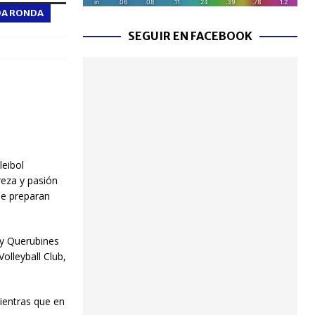
NDA RONDA
SEGUIR EN FACEBOOK
leibol
eza y pasión
se preparan
 y Querubines
olleyball Club,
ientras que en