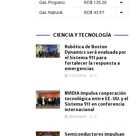
Gas Propano
RD$ 135.20
=
Gas Natural
RD$ 43.97
=
CIENCIA Y TECNOLOGÍA
Robótica de Boston
Dynamics será evaluada por
el Sistema 911 para
fortalecer la respuesta a
emergencias
27/07/2026
0
NVIDIA impulsa cooperación
tecnológica entre EE. UU. y el
Sistema 911 en conferencia
internacional
29/03/2026
0
Semiconductores impulsan