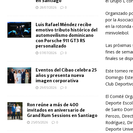
en Santiago
el Grupo L com
28/07/2026
0
Organizado po
por la Asociac
Luis Rafael Méndez recibe
en la rotonda 
emotivo tributo histórico del
minivoleibol.
automovilismo dominicano
con Porsche 911 GT3 RS
Las próximas 
personalizado
fines de seman
07/07/2026
0
finales se dis
Eventos del Cibao celebra 25
Este torneo re
años y presenta nueva
Domingo Este, 
imagen corporativa
Club Deportivo
29/05/2026
0
El Comité Orga
Deporte Escol
Ron reúne a más de 400
de Santo Domi
invitados en aniversario de
Grand Rum Sessions en Santiago
Perozo, Direct
Rodríguez, Di
25/05/2026
0
Deporte Univer