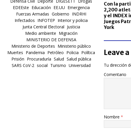
Defensa Civil
Deporte
DIGESETT
Drogas
Con la part
EDEEste
Educación
EE.UU
Emergencia
2,200 atle
Fuerzas Armadas
Gobierno
INDRHI
y el INDEX 
Infectados
INFOTEP
Interior y policia
Juegos Patr
Junta Central Electoral
Justicia
York
Medio ambiente
Migración
MINISTERIO DE DEFENSA
Ministerio de Deportes
Ministerio público
Leave a
Muertes
Pandemia
Petróleo
Policia
Política
Prisión
Procuraduría
Salud
Salud pública
Tu dirección d
SARS CoV-2
social
Turismo
Universidad
Comentario
Nombre
*