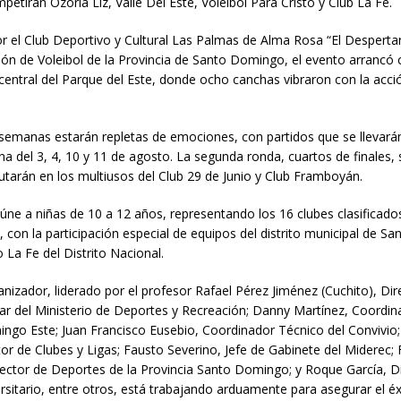
petirán Ozoria Liz, Valle Del Este, Voleibol Para Cristo y Club La Fe.
r el Club Deportivo y Cultural Las Palmas de Alma Rosa “El Despertar
ión de Voleibol de la Provincia de Santo Domingo, el evento arrancó 
central del Parque del Este, donde ocho canchas vibraron con la acci
semanas estarán repletas de emociones, con partidos que se llevará
a del 3, 4, 10 y 11 de agosto. La segunda ronda, cuartos de finales, 
putarán en los multiusos del Club 29 de Junio y Club Framboyán.
úne a niñas de 10 a 12 años, representando los 16 clubes clasificado
con la participación especial de equipos del distrito municipal de San
 La Fe del Distrito Nacional.
nizador, liderado por el profesor Rafael Pérez Jiménez (Cuchito), Dir
ar del Ministerio de Deportes y Recreación; Danny Martínez, Coordin
ngo Este; Juan Francisco Eusebio, Coordinador Técnico del Convivio;
or de Clubes y Ligas; Fausto Severino, Jefe de Gabinete del Miderec; 
rector de Deportes de la Provincia Santo Domingo; y Roque García, D
sitario, entre otros, está trabajando arduamente para asegurar el éx