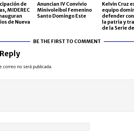
icipación de
Anuncian IV Convivio
Kelvin Cruz e
tas, MIDEREC
Minivoleibol Femenino
equipo domin
inauguran
Santo Domingo Este
defender con
ios de Nueva
la patria y tr
de la Serie d
BE THE FIRST TO COMMENT
 Reply
e correo no será publicada.