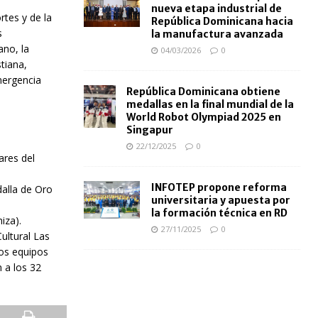
nueva etapa industrial de
rtes y de la
República Dominicana hacia
s
la manufactura avanzada
ano, la
04/03/2026
0
tiana,
mergencia
República Dominicana obtiene
medallas en la final mundial de la
World Robot Olympiad 2025 en
Singapur
22/12/2025
0
ares del
INFOTEP propone reforma
dalla de Oro
universitaria y apuesta por
la formación técnica en RD
iza).
27/11/2025
0
ultural Las
los equipos
n a los 32