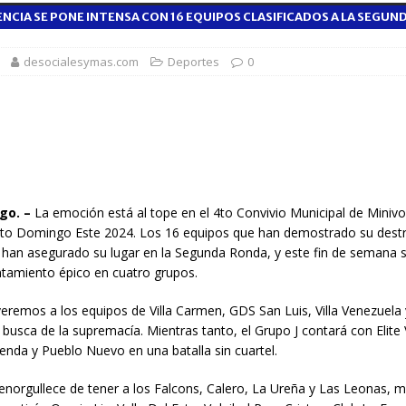
NCIA SE PONE INTENSA CON 16 EQUIPOS CLASIFICADOS A LA SEGU
 balance de obras urbanas y nuevos proyectos para la capital
desocialesymas.com
Deportes
0
n taller encabezado por la procuradora Yeni Berenice Reynoso
orazón se acelera o parece saltarse latidos
SALUD
 gratuita y capacitación sanitaria a La Vega
SALUD
go. –
La emoción está al tope en el 4to Convivio Municipal de Minivo
o Domingo Este 2024. Los 16 equipos que han demostrado su destr
ombre acusado de agredir agentes durante operativo en Hato Mayor
l han asegurado su lugar en la Segunda Ronda, y este fin de semana 
ntamiento épico en cuatro grupos.
veremos a los equipos de Villa Carmen, GDS San Luis, Villa Venezuela
busca de la supremacía. Mientras tanto, el Grupo J contará con Elite V
ienda y Pueblo Nuevo en una batalla sin cuartel.
enorgullece de tener a los Falcons, Calero, La Ureña y Las Leonas, m