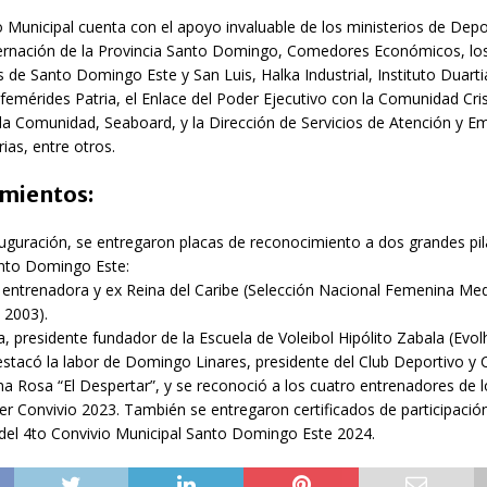
o Municipal cuenta con el apoyo invaluable de los ministerios de Depo
ernación de la Provincia Santo Domingo, Comedores Económicos, lo
de Santo Domingo Este y San Luis, Halka Industrial, Instituto Duarti
emérides Patria, el Enlace del Poder Ejecutivo con la Comunidad Cris
la Comunidad, Seaboard, y la Dirección de Servicios de Atención y E
rias, entre otros.
mientos:
uguración, se entregaron placas de reconocimiento a dos grandes pil
anto Domingo Este:
, entrenadora y ex Reina del Caribe (Selección Nacional Femenina Me
 2003).
a, presidente fundador de la Escuela de Voleibol Hipólito Zabala (Evolh
tacó la labor de Domingo Linares, presidente del Club Deportivo y C
a Rosa “El Despertar”, y se reconoció a los cuatro entrenadores de 
 3er Convivio 2023. También se entregaron certificados de participació
del 4to Convivio Municipal Santo Domingo Este 2024.