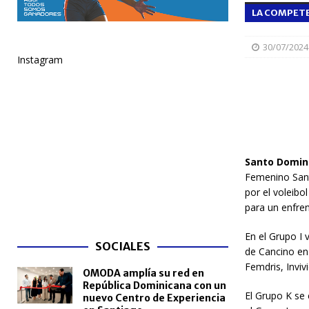
LA COMPETE
NACIONALES
[ 05/08/2026 ]
Santo Domingo celebra 528 años con
30/07/2024
Instagram
NACIONALES
[ 04/08/2026 ]
Código Penal reúne a periodistas e
NACIONALES
[ 04/08/2026 ]
Arritmia puede explicar por qué el c
[ 04/08/2026 ]
Amistad 2026 llevará atención médica
Santo Domin
Femenino Sant
[ 04/08/2026 ]
Migración somete a la justicia a h
por el voleibo
NACIONALES
para un enfre
En el Grupo I 
SOCIALES
de Cancino en 
Femdris, Inviv
OMODA amplía su red en
República Dominicana con un
El Grupo K se 
nuevo Centro de Experiencia