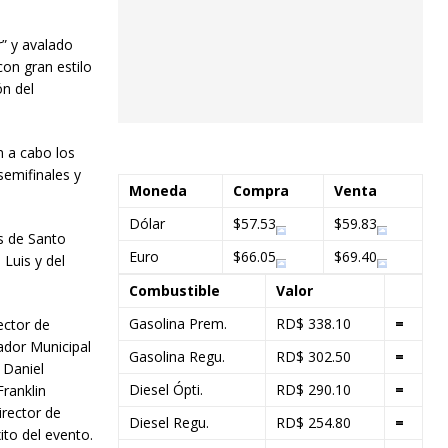
” y avalado
con gran estilo
ón del
n a cabo los
semifinales y
Moneda
Compra
Venta
Dólar
$57.53
$59.83
s de Santo
Euro
$66.05
$69.40
 Luis y del
Combustible
Valor
Gasolina Prem.
RD$ 338.10
=
ector de
ador Municipal
Gasolina Regu.
RD$ 302.50
=
 Daniel
Diesel Ópti.
RD$ 290.10
=
Franklin
irector de
Diesel Regu.
RD$ 254.80
=
ito del evento.