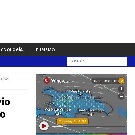
TECNOLOGÍA
TURISMO
leibol
vio
no