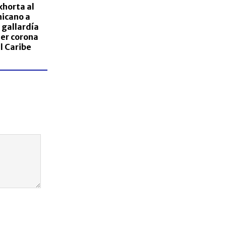
xhorta al
icano a
 gallardía
aer corona
el Caribe