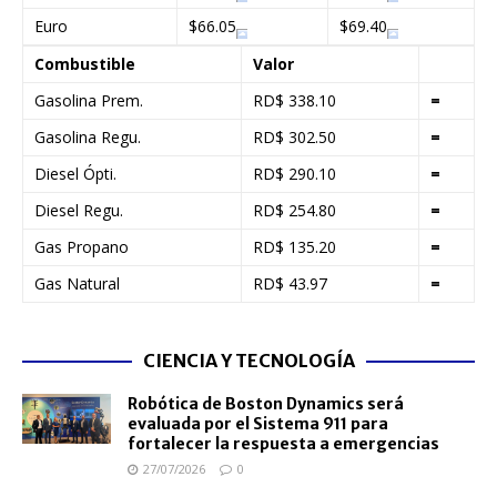
Euro
$66.05
$69.40
Combustible
Valor
Gasolina Prem.
RD$ 338.10
=
Gasolina Regu.
RD$ 302.50
=
Diesel Ópti.
RD$ 290.10
=
Diesel Regu.
RD$ 254.80
=
Gas Propano
RD$ 135.20
=
Gas Natural
RD$ 43.97
=
CIENCIA Y TECNOLOGÍA
Robótica de Boston Dynamics será
evaluada por el Sistema 911 para
fortalecer la respuesta a emergencias
27/07/2026
0