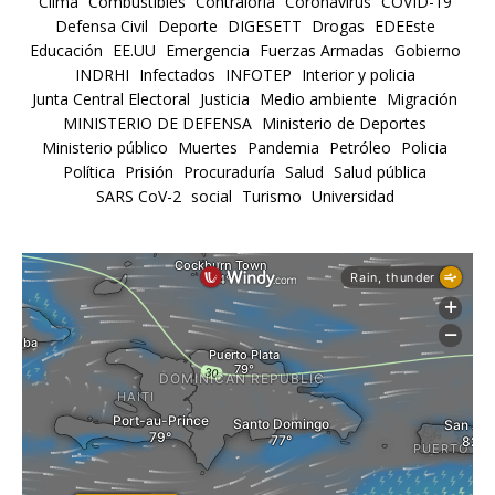
Clima
Combustibles
Contraloría
Coronavirus
COVID-19
Defensa Civil
Deporte
DIGESETT
Drogas
EDEEste
Educación
EE.UU
Emergencia
Fuerzas Armadas
Gobierno
INDRHI
Infectados
INFOTEP
Interior y policia
Junta Central Electoral
Justicia
Medio ambiente
Migración
MINISTERIO DE DEFENSA
Ministerio de Deportes
Ministerio público
Muertes
Pandemia
Petróleo
Policia
Política
Prisión
Procuraduría
Salud
Salud pública
SARS CoV-2
social
Turismo
Universidad