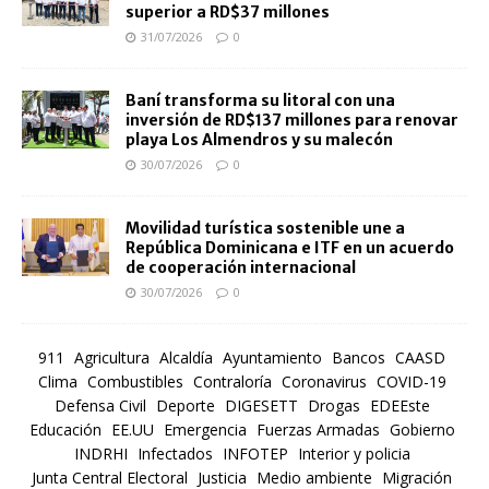
superior a RD$37 millones
31/07/2026
0
Baní transforma su litoral con una
inversión de RD$137 millones para renovar
playa Los Almendros y su malecón
30/07/2026
0
Movilidad turística sostenible une a
República Dominicana e ITF en un acuerdo
de cooperación internacional
30/07/2026
0
911
Agricultura
Alcaldía
Ayuntamiento
Bancos
CAASD
Clima
Combustibles
Contraloría
Coronavirus
COVID-19
Defensa Civil
Deporte
DIGESETT
Drogas
EDEEste
Educación
EE.UU
Emergencia
Fuerzas Armadas
Gobierno
INDRHI
Infectados
INFOTEP
Interior y policia
Junta Central Electoral
Justicia
Medio ambiente
Migración