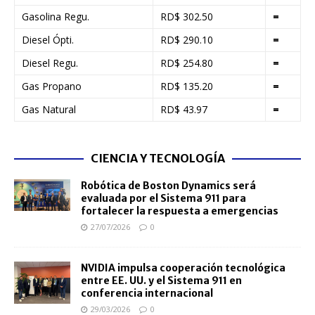
Gasolina Regu.
RD$ 302.50
=
Diesel Ópti.
RD$ 290.10
=
Diesel Regu.
RD$ 254.80
=
Gas Propano
RD$ 135.20
=
Gas Natural
RD$ 43.97
=
CIENCIA Y TECNOLOGÍA
Robótica de Boston Dynamics será
evaluada por el Sistema 911 para
fortalecer la respuesta a emergencias
27/07/2026
0
NVIDIA impulsa cooperación tecnológica
entre EE. UU. y el Sistema 911 en
conferencia internacional
29/03/2026
0