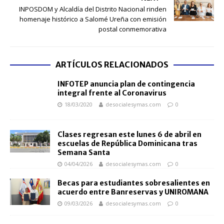
INPOSDOM y Alcaldía del Distrito Nacional rinden
homenaje histórico a Salomé Ureña con emisión
postal conmemorativa
ARTÍCULOS RELACIONADOS
INFOTEP anuncia plan de contingencia
integral frente al Coronavirus
18/03/2020
desocialesymas.com
0
Clases regresan este lunes 6 de abril en
escuelas de República Dominicana tras
Semana Santa
04/04/2026
desocialesymas.com
0
Becas para estudiantes sobresalientes en
acuerdo entre Banreservas y UNIROMANA
09/03/2026
desocialesymas.com
0