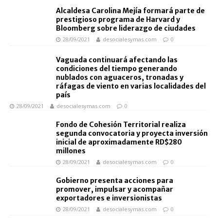
Alcaldesa Carolina Mejía formará parte de
prestigioso programa de Harvard y
Bloomberg sobre liderazgo de ciudades
28/09/2021
desocialesymas.com
0
Vaguada continuará afectando las
condiciones del tiempo generando
nublados con aguaceros, tronadas y
ráfagas de viento en varias localidades del
país
28/09/2021
desocialesymas.com
0
Fondo de Cohesión Territorial realiza
segunda convocatoria y proyecta inversión
inicial de aproximadamente RD$280
millones
28/09/2021
desocialesymas.com
0
Gobierno presenta acciones para
promover, impulsar y acompañar
exportadores e inversionistas
28/09/2021
desocialesymas.com
0