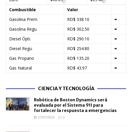
Combustible
Valor
Gasolina Prem.
RD$ 338.10
=
Gasolina Regu.
RD$ 302.50
=
Diesel Ópti.
RD$ 290.10
=
Diesel Regu.
RD$ 254.80
=
Gas Propano
RD$ 135.20
=
Gas Natural
RD$ 43.97
=
CIENCIA Y TECNOLOGÍA
Robótica de Boston Dynamics será
evaluada por el Sistema 911 para
fortalecer la respuesta a emergencias
27/07/2026
0