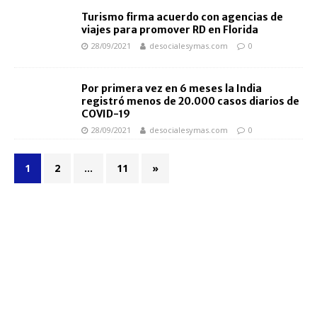
Turismo firma acuerdo con agencias de
viajes para promover RD en Florida
28/09/2021
desocialesymas.com
0
Por primera vez en 6 meses la India
registró menos de 20.000 casos diarios de
COVID-19
28/09/2021
desocialesymas.com
0
1
2
…
11
»