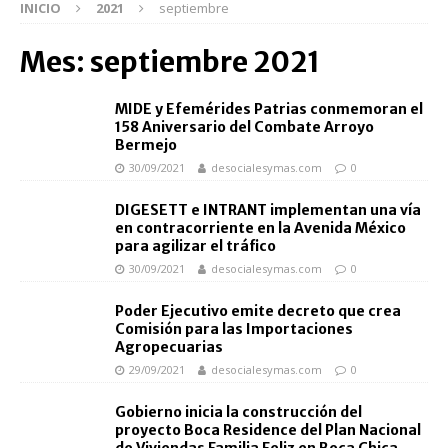
INICIO
2021
septiembre
Mes:
septiembre 2021
MIDE y Efemérides Patrias conmemoran el
158 Aniversario del Combate Arroyo
Bermejo
30/09/2021
desocialesymas.com
0
DIGESETT e INTRANT implementan una vía
en contracorriente en la Avenida México
para agilizar el tráfico
30/09/2021
desocialesymas.com
0
Poder Ejecutivo emite decreto que crea
Comisión para las Importaciones
Agropecuarias
29/09/2021
desocialesymas.com
0
Gobierno inicia la construcción del
proyecto Boca Residence del Plan Nacional