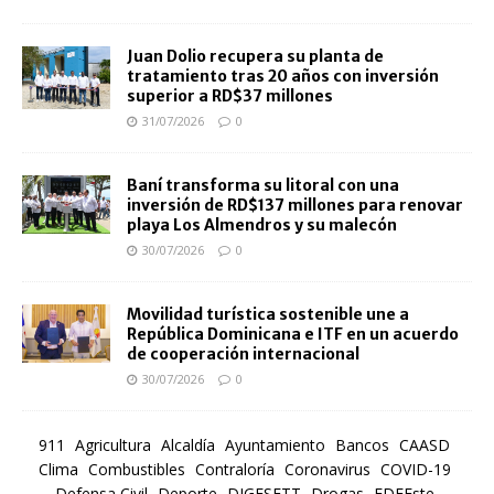
Juan Dolio recupera su planta de
tratamiento tras 20 años con inversión
superior a RD$37 millones
31/07/2026
0
Baní transforma su litoral con una
inversión de RD$137 millones para renovar
playa Los Almendros y su malecón
30/07/2026
0
Movilidad turística sostenible une a
República Dominicana e ITF en un acuerdo
de cooperación internacional
30/07/2026
0
911
Agricultura
Alcaldía
Ayuntamiento
Bancos
CAASD
Clima
Combustibles
Contraloría
Coronavirus
COVID-19
Defensa Civil
Deporte
DIGESETT
Drogas
EDEEste