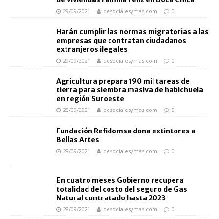
de Viviendas Familia Feliz en Boca Chica
29/09/2021
desocialesymas.com
0
Harán cumplir las normas migratorias a las
empresas que contratan ciudadanos
extranjeros ilegales
29/09/2021
desocialesymas.com
0
Agricultura prepara 190 mil tareas de
tierra para siembra masiva de habichuela
en región Suroeste
28/09/2021
desocialesymas.com
0
Fundación Refidomsa dona extintores a
Bellas Artes
28/09/2021
desocialesymas.com
0
En cuatro meses Gobierno recupera
totalidad del costo del seguro de Gas
Natural contratado hasta 2023
28/09/2021
desocialesymas.com
0