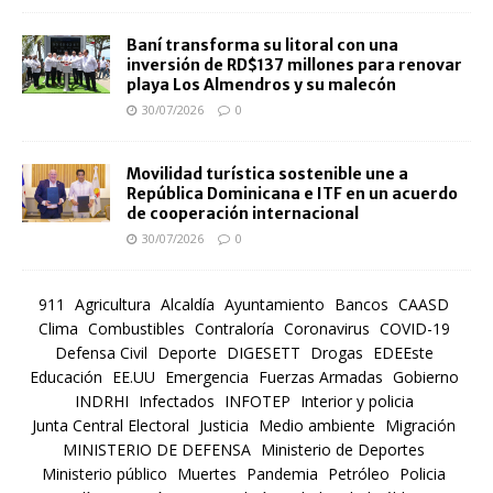
Baní transforma su litoral con una
inversión de RD$137 millones para renovar
playa Los Almendros y su malecón
30/07/2026
0
Movilidad turística sostenible une a
República Dominicana e ITF en un acuerdo
de cooperación internacional
30/07/2026
0
911
Agricultura
Alcaldía
Ayuntamiento
Bancos
CAASD
Clima
Combustibles
Contraloría
Coronavirus
COVID-19
Defensa Civil
Deporte
DIGESETT
Drogas
EDEEste
Educación
EE.UU
Emergencia
Fuerzas Armadas
Gobierno
INDRHI
Infectados
INFOTEP
Interior y policia
Junta Central Electoral
Justicia
Medio ambiente
Migración
MINISTERIO DE DEFENSA
Ministerio de Deportes
Ministerio público
Muertes
Pandemia
Petróleo
Policia