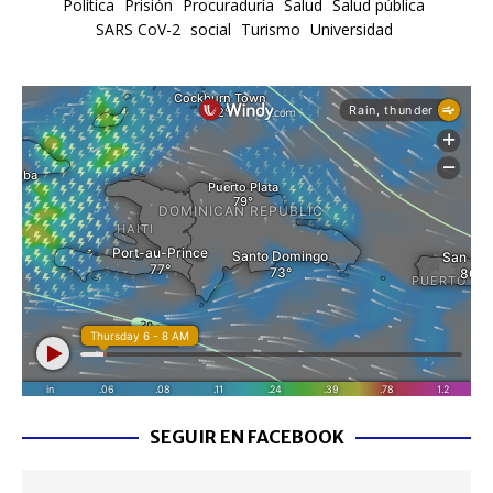
Política
Prisión
Procuraduría
Salud
Salud pública
SARS CoV-2
social
Turismo
Universidad
SEGUIR EN FACEBOOK