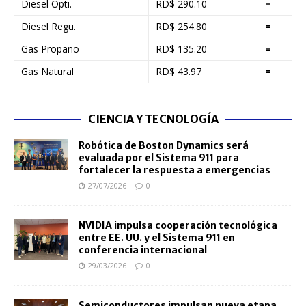
Diesel Ópti.
RD$ 290.10
=
Diesel Regu.
RD$ 254.80
=
Gas Propano
RD$ 135.20
=
Gas Natural
RD$ 43.97
=
CIENCIA Y TECNOLOGÍA
Robótica de Boston Dynamics será
evaluada por el Sistema 911 para
fortalecer la respuesta a emergencias
27/07/2026
0
NVIDIA impulsa cooperación tecnológica
entre EE. UU. y el Sistema 911 en
conferencia internacional
29/03/2026
0
Semiconductores impulsan nueva etapa