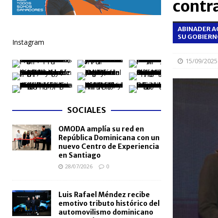
contra
[ 04/08/2026 ]
Código Penal reúne a periodistas e
ABINADER A
NACIONALES
SU GOBIER
Instagram
[ 04/08/2026 ]
Arritmia puede explicar por qué el c
15/09/2025
[ 04/08/2026 ]
Amistad 2026 llevará atención médica
[ 04/08/2026 ]
Migración somete a la justicia a h
NACIONALES
SOCIALES
[ 04/08/2026 ]
Derecho de autor alcanza cifra réco
OMODA amplía su red en
semestre de 2026
NACIONALES
República Dominicana con un
nuevo Centro de Experiencia
en Santiago
28/07/2026
0
Luis Rafael Méndez recibe
emotivo tributo histórico del
automovilismo dominicano