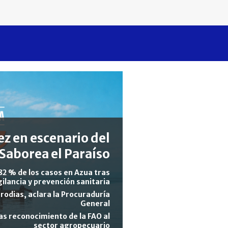
z en escenario del
Saborea el Paraíso
82 % de los casos en Azua tras
gilancia y prevención sanitaria
rodias, aclara la Procuraduría
General
s reconocimiento de la FAO al
sector agropecuario