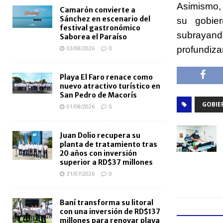
Asimismo, 
Camarón convierte a
Sánchez en escenario del
su gobier
festival gastronómico
subrayan
Saborea el Paraíso
profundiza
03/08/2026
0
Playa El Faro renace como
nuevo atractivo turístico en
San Pedro de Macorís
GOBIE
01/08/2026
0
Juan Dolio recupera su
planta de tratamiento tras
20 años con inversión
superior a RD$37 millones
31/07/2026
0
Baní transforma su litoral
con una inversión de RD$137
millones para renovar playa