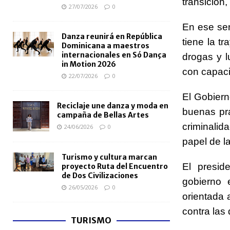
transición
27/07/2026
0
En ese se
Danza reunirá en República
tiene la t
Dominicana a maestros
internacionales en Só Dança
drogas y l
in Motion 2026
con capaci
22/07/2026
0
El Gobiern
Reciclaje une danza y moda en
buenas prá
campaña de Bellas Artes
criminalida
24/06/2026
0
papel de l
Turismo y cultura marcan
El presid
proyecto Ruta del Encuentro
de Dos Civilizaciones
gobierno 
26/05/2026
0
orientada a
contra las
TURISMO