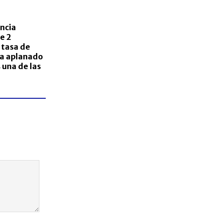
ncia
e 2
 tasa de
ha aplanado
 una de las