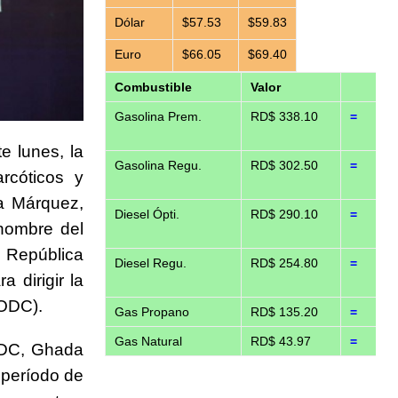
Dólar
$57.53
$59.83
Euro
$66.05
$69.40
Combustible
Valor
Gasolina Prem.
RD$ 338.10
=
e lunes, la
Gasolina Regu.
RD$ 302.50
=
rcóticos y
a Márquez,
Diesel Ópti.
RD$ 290.10
=
nombre del
 República
Diesel Regu.
RD$ 254.80
=
 dirigir la
NODC).
Gas Propano
RD$ 135.20
=
Gas Natural
RD$ 43.97
=
NODC, Ghada
 período de