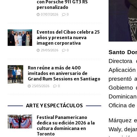
con Porsche 911 GT3 RS
personalizado
07/07/2026
0
Eventos del Cibao celebra 25
años y presenta nueva
imagen corporativa
29/05/2026
0
Santo Do
Directora
Ron reúne a más de 400
Aplicació
invitados en aniversario de
presentó 
Grand Rum Sessions en Santiago
25/05/2026
0
Gobierno 
Dominicana
Oficina de
ARTE Y ESPECTÁCULOS
Festival Panamericano
Márquez e
dedica su edición 2026 a la
cultura dominicana en
Waly, deja
Toronto