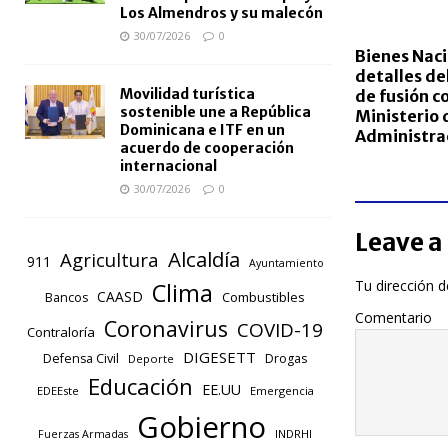
Los Almendros y su malecón
30/07/2026
0
Bienes Naci
detalles de
Movilidad turística
de fusión co
sostenible une a República
Ministerio 
Dominicana e ITF en un
Administrac
acuerdo de cooperación
internacional
30/07/2026
0
Leave a
Alcaldía
Agricultura
911
Ayuntamiento
Tu dirección d
Clima
CAASD
Combustibles
Bancos
Comentario
Coronavirus
COVID-19
Contraloría
DIGESETT
Defensa Civil
Drogas
Deporte
Educación
EE.UU
EDEEste
Emergencia
Gobierno
INDRHI
Fuerzas Armadas