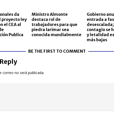
onales da
Ministro Almonte
Gobierno anu
l proyecto ley
destaca rol de
entrada a fas
n el CEA al
trabajadores para que
desescalada;
de
piedra larimar sea
contagio se 
ión Publica
conocida mundialmente
y letalidad es
más bajas
BE THE FIRST TO COMMENT
 Reply
e correo no será publicada.