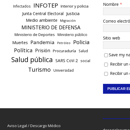
INFOTEP
Nombre
*
Interior y policia
Infectados
Justicia
Junta Central Electoral
Medio ambiente
Correo electr
Migración
MINISTERIO DE DEFENSA
Ministerio de Deportes
Ministerio público
Sitio web
Policia
Pandemia
Muertes
Petróleo
Política
Prisión
Procuraduría
Salud
Save my na
Salud pública
SARS CoV-2
social
Recibir un
Turismo
Universidad
Recibir un
Aviso Legal / Descargo Médico
desocialesyma