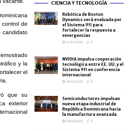
a vacante.
CIENCIA Y TECNOLOGÍA
Robótica de Boston
 Dominicana
Dynamics será evaluada por
 control de
el Sistema 911 para
fortalecer la respuesta a
n candidato
emergencias
27/07/2026
0
 demostrado
NVIDIA impulsa cooperación
ráfico y la
tecnológica entre EE. UU. y el
Sistema 911 en conferencia
ortalecer el
internacional
ia.
29/03/2026
0
uró que su
Semiconductores impulsan
a exterior
nueva etapa industrial de
República Dominicana hacia
nternacional
la manufactura avanzada
04/03/2026
0