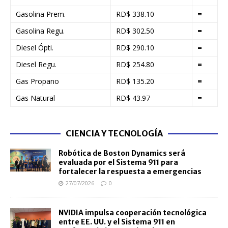
Gasolina Prem.
RD$ 338.10
=
Gasolina Regu.
RD$ 302.50
=
Diesel Ópti.
RD$ 290.10
=
Diesel Regu.
RD$ 254.80
=
Gas Propano
RD$ 135.20
=
Gas Natural
RD$ 43.97
=
CIENCIA Y TECNOLOGÍA
Robótica de Boston Dynamics será
evaluada por el Sistema 911 para
fortalecer la respuesta a emergencias
27/07/2026
0
NVIDIA impulsa cooperación tecnológica
entre EE. UU. y el Sistema 911 en