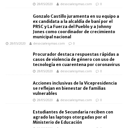
28/05/2020
desocialesymas.com
0
Gonzalo Castillo juramenta en su equipo a
ex candidata a la alcaldía de baní por el
PRSC y La Fuerza del Pueblo y a Johnny
Jones como coordinador de crecimiento
municipal nacional
28/05/2020
desocialesymas.com
0
Procurador destaca respuestas rápidas a
casos de violencia de género con uso de
tecnología en cuarentena por coronavirus
28/05/2020
desocialesymas.com
0
Acciones inclusivas de la Vicepresidencia
se reflejan en bienestar de familias
vulnerables
28/05/2020
desocialesymas.com
0
Estudiantes de Secundaria reciben con
agrado las laptops otorgadas por el
Ministerio de Educación