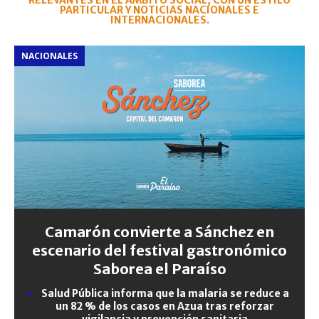
RELEVANTES EN EL ÁMBITO SOCIAL, CON UN ESTILO
PARTICULAR Y NOTICIAS NACIONALES E
INTERNACIONALES.
NACIONALES
Camarón convierte a Sánchez en
escenario del festival gastronómico
Saborea el Paraíso
Salud Pública informa que la malaria se reduce a
un 82 % de los casos en Azua tras reforzar
vigilancia y prevención sanitaria