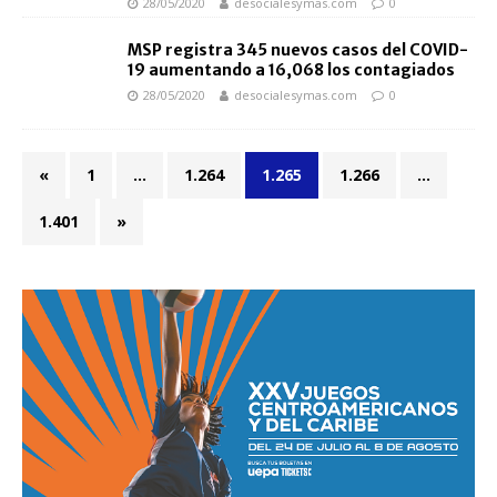
28/05/2020
desocialesymas.com
0
MSP registra 345 nuevos casos del COVID-
19 aumentando a 16,068 los contagiados
28/05/2020
desocialesymas.com
0
«
1
…
1.264
1.265
1.266
…
1.401
»