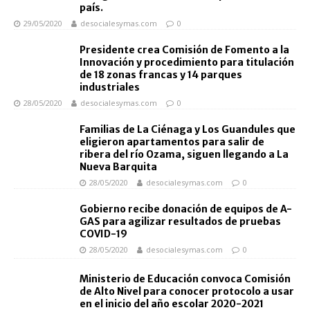
país.
29/05/2020
desocialesymas.com
0
Presidente crea Comisión de Fomento a la
Innovación y procedimiento para titulación
de 18 zonas francas y 14 parques
industriales
28/05/2020
desocialesymas.com
0
Familias de La Ciénaga y Los Guandules que
eligieron apartamentos para salir de
ribera del río Ozama, siguen llegando a La
Nueva Barquita
28/05/2020
desocialesymas.com
0
Gobierno recibe donación de equipos de A-
GAS para agilizar resultados de pruebas
COVID-19
28/05/2020
desocialesymas.com
0
Ministerio de Educación convoca Comisión
de Alto Nivel para conocer protocolo a usar
en el inicio del año escolar 2020-2021