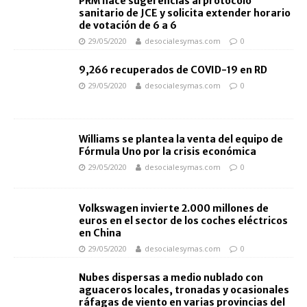
PRM hace sugerencias al protocolo
sanitario de JCE y solicita extender horario
de votación de 6 a 6
29/05/2020
desocialesymas.com
0
9,266 recuperados de COVID-19 en RD
29/05/2020
desocialesymas.com
0
Williams se plantea la venta del equipo de
Fórmula Uno por la crisis económica
29/05/2020
desocialesymas.com
0
Volkswagen invierte 2.000 millones de
euros en el sector de los coches eléctricos
en China
29/05/2020
desocialesymas.com
0
Nubes dispersas a medio nublado con
aguaceros locales, tronadas y ocasionales
ráfagas de viento en varias provincias del