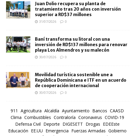
Juan Dolio recupera su planta de
tratamiento tras 20 años con inversión
superior a RD$37 millones
31/07/2026
0
Baní transforma su litoral con una
inversión de RD$137 millones para renovar
playa Los Almendros y su malecón
30/07/2026
0
Movilidad turística sostenible une a
República Dominicana e ITF en un acuerdo
de cooperación internacional
30/07/2026
0
911
Agricultura
Alcaldía
Ayuntamiento
Bancos
CAASD
Clima
Combustibles
Contraloría
Coronavirus
COVID-19
Defensa Civil
Deporte
DIGESETT
Drogas
EDEEste
Educación
EE.UU
Emergencia
Fuerzas Armadas
Gobierno