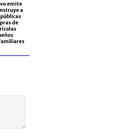
ivo emite
nstruye a
 públicas
mpras de
rícolas
ueños
familiares