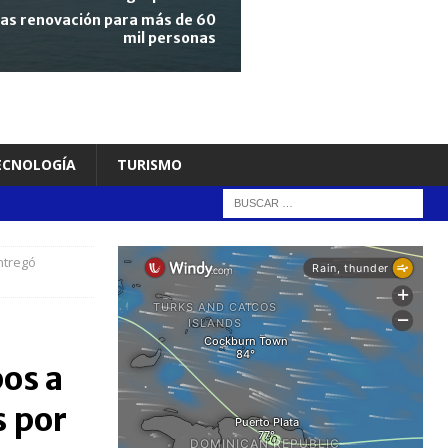
tras renovación para más de 60
mil personas
TECNOLOGÍA
TURISMO
ntregó
os a
s por