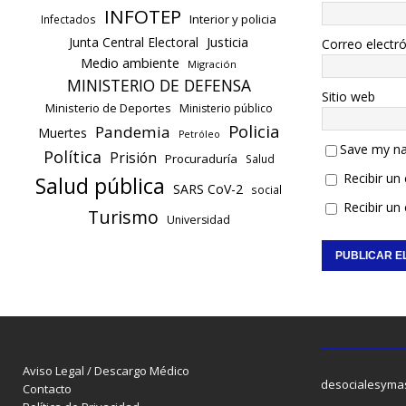
INFOTEP
Interior y policia
Infectados
Justicia
Junta Central Electoral
Correo electr
Medio ambiente
Migración
MINISTERIO DE DEFENSA
Sitio web
Ministerio de Deportes
Ministerio público
Policia
Pandemia
Muertes
Petróleo
Save my na
Política
Prisión
Procuraduría
Salud
Recibir un
Salud pública
SARS CoV-2
social
Recibir un
Turismo
Universidad
Aviso Legal / Descargo Médico
desocialesyma
Contacto