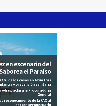
z en escenario del
Saborea el Paraíso
82 % de los casos en Azua tras
gilancia y prevención sanitaria
rodias, aclara la Procuraduría
General
s reconocimiento de la FAO al
sector agropecuario