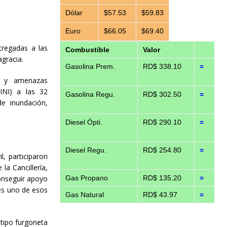
Dólar
$57.53
$59.83
Euro
$66.05
$69.40
tregadas a las
Combustible
Valor
agracia.
Gasolina Prem.
RD$ 338.10
=
es y amenazas
INI) a las 32
Gasolina Regu.
RD$ 302.50
=
e inundación,
Diesel Ópti.
RD$ 290.10
=
Diesel Regu.
RD$ 254.80
=
l, participaron
la Cancillería,
conseguir apoyo
Gas Propano
RD$ 135.20
=
 es uno de esos
Gas Natural
RD$ 43.97
=
tipo furgoneta