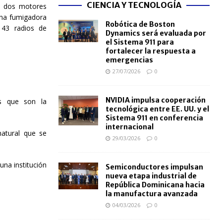
CIENCIA Y TECNOLOGÍA
o, dos motores
una fumigadora
Robótica de Boston
 43 radios de
Dynamics será evaluada por
el Sistema 911 para
fortalecer la respuesta a
emergencias
27/07/2026
0
NVIDIA impulsa cooperación
s que son la
tecnológica entre EE. UU. y el
Sistema 911 en conferencia
internacional
natural que se
29/03/2026
0
una institución
Semiconductores impulsan
nueva etapa industrial de
República Dominicana hacia
la manufactura avanzada
04/03/2026
0