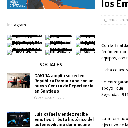
los E
[ 06/08/2026 ]
Becas internacionales benefician a 
extranjero
NACIONALES
04/06/2020
Instagram
[ 05/08/2026 ]
Meta RD 2036 reúne a Gobierno, unive
nacional
NACIONALES
Con la finalid
[ 05/08/2026 ]
Lactancia materna fortalece la salu
fenómeno pro
[ 05/08/2026 ]
TRAE incorpora 29 autobuses para am
equipos, con 
SOCIALES
NACIONALES
Dicha colabora
OMODA amplía su red en
[ 05/08/2026 ]
Santo Domingo celebra 528 años con
República Dominicana con un
Se entregaron
NACIONALES
nuevo Centro de Experiencia
apoyo que l
en Santiago
Seguridad 911
28/07/2026
0
Luis Rafael Méndez recibe
La informació
emotivo tributo histórico del
automovilismo dominicano
ejecutivo de l