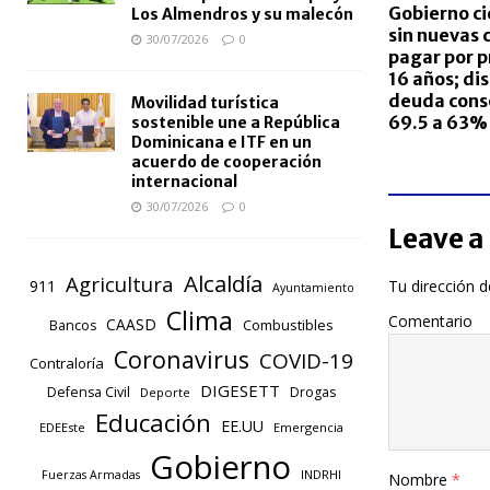
Gobierno ci
Los Almendros y su malecón
sin nuevas 
30/07/2026
0
pagar por p
16 años; di
deuda cons
Movilidad turística
69.5 a 63%
sostenible une a República
Dominicana e ITF en un
acuerdo de cooperación
internacional
30/07/2026
0
Leave a
Alcaldía
Agricultura
Tu dirección d
911
Ayuntamiento
Clima
Comentario
CAASD
Combustibles
Bancos
Coronavirus
COVID-19
Contraloría
DIGESETT
Defensa Civil
Drogas
Deporte
Educación
EE.UU
EDEEste
Emergencia
Gobierno
INDRHI
Fuerzas Armadas
Nombre
*