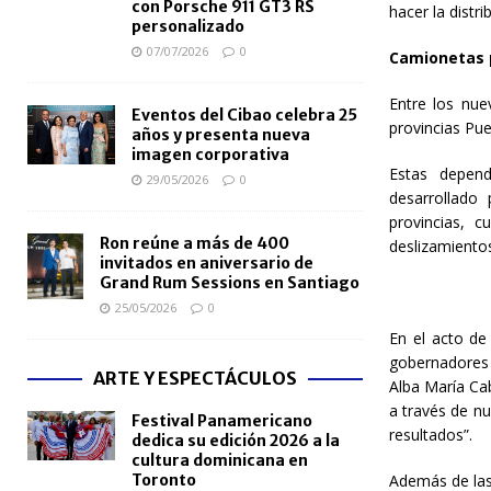
con Porsche 911 GT3 RS
hacer la distr
personalizado
07/07/2026
0
Camionetas p
Entre los nue
Eventos del Cibao celebra 25
provincias Pue
años y presenta nueva
imagen corporativa
Estas depend
29/05/2026
0
desarrollado
provincias, 
Ron reúne a más de 400
deslizamientos
invitados en aniversario de
Grand Rum Sessions en Santiago
25/05/2026
0
En el acto de 
gobernadores p
ARTE Y ESPECTÁCULOS
Alba María Cab
a través de nu
Festival Panamericano
resultados”.
dedica su edición 2026 a la
cultura dominicana en
Toronto
Además de las