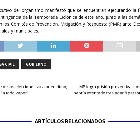
jecutivo del organismo manifestó que se encuentran ejecutando la f
ontingencia de la Temporada Ciclónica de este año, junto a las demá
 los Comités de Prevención, Mitigación y Respuesta (PMR) ante Des
ciales y municipales.
A CIVIL
GOBIERNO
e de las elecciones va a buen ritmo;
MP logra prisión preventiva co
 “a todo vapor”
habría intentado trasladar 8 pers
ARTÍCULOS RELACIONADOS