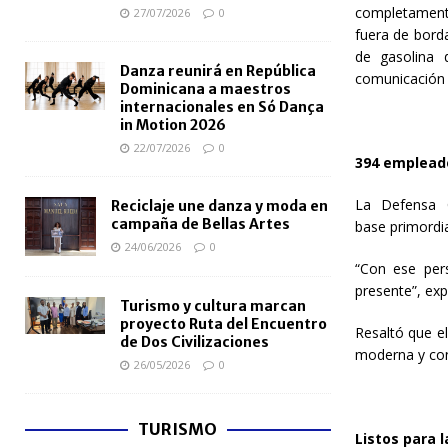
completament
27/07/2026
0
fuera de bord
de gasolina 
Danza reunirá en República
comunicación p
Dominicana a maestros
internacionales en Só Dança
in Motion 2026
22/07/2026
0
394 empleado
La Defensa 
Reciclaje une danza y moda en
campaña de Bellas Artes
base primordi
24/06/2026
0
“Con ese pers
presente”, exp
Turismo y cultura marcan
proyecto Ruta del Encuentro
Resaltó que el
de Dos Civilizaciones
moderna y con
26/05/2026
0
TURISMO
Listos para 