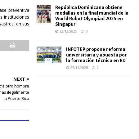
República Dominicana obtiene
ase preventiva
medallas en la final mundial de la
s instituciones
World Robot Olympiad 2025 en
astres, en sus
Singapur
22/12/2025
0
INFOTEP propone reforma
universitaria y apuesta por
la formación técnica en RD
27/11/2025
0
NEXT
ntra otro hombre
onas ilegalmente
a Puerto Rico