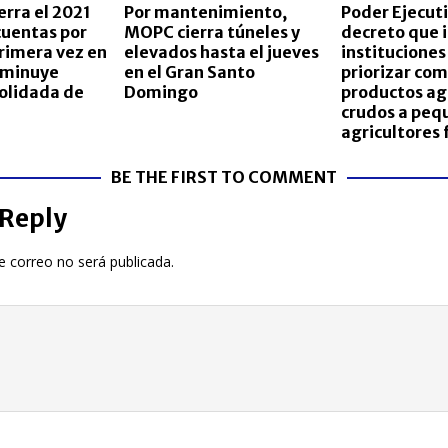
erra el 2021
Por mantenimiento,
Poder Ejecut
cuentas por
MOPC cierra túneles y
decreto que i
rimera vez en
elevados hasta el jueves
instituciones
sminuye
en el Gran Santo
priorizar co
olidada de
Domingo
productos ag
crudos a peq
agricultores 
BE THE FIRST TO COMMENT
 Reply
e correo no será publicada.