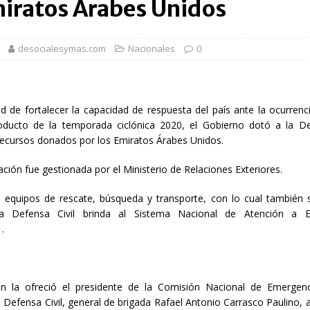
miratos Árabes Unidos
1,500 jóvenes dominicanos para estudiar maestrías y doctorados en el
desocialesymas.com
Nacionales
0
rsidades y sector privado para definir la estrategia de desarrollo
ad de fortalecer la capacidad de respuesta del país ante la ocurrenc
d del bebé y la madre, destaca Hospiten Santo Domingo
SALUD
ducto de la temporada ciclónica 2020, el Gobierno dotó a la De
pliar el transporte escolar antes del inicio del año lectivo 2026-2027
recursos donados por los Emiratos Árabes Unidos.
ción fue gestionada por el Ministerio de Relaciones Exteriores.
 balance de obras urbanas y nuevos proyectos para la capital
 equipos de rescate, búsqueda y transporte, con lo cual también s
a Defensa Civil brinda al Sistema Nacional de Atención a E
.
n la ofreció el presidente de la Comisión Nacional de Emergenc
a Defensa Civil, general de brigada Rafael Antonio Carrasco Paulino