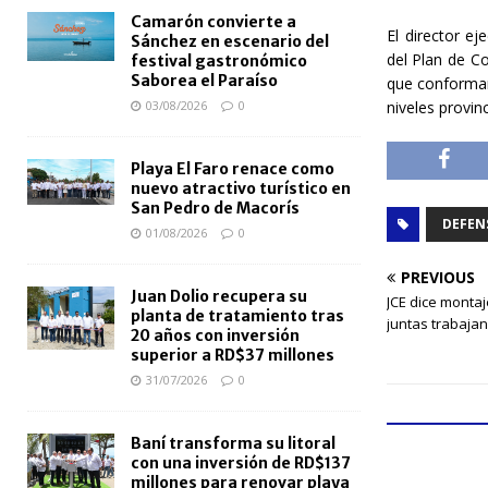
Camarón convierte a
El director e
Sánchez en escenario del
del Plan de C
festival gastronómico
Saborea el Paraíso
que conforman
niveles provin
03/08/2026
0
Playa El Faro renace como
nuevo atractivo turístico en
San Pedro de Macorís
DEFENS
01/08/2026
0
PREVIOUS
Juan Dolio recupera su
JCE dice montaj
planta de tratamiento tras
juntas trabajan
20 años con inversión
superior a RD$37 millones
31/07/2026
0
Baní transforma su litoral
con una inversión de RD$137
millones para renovar playa