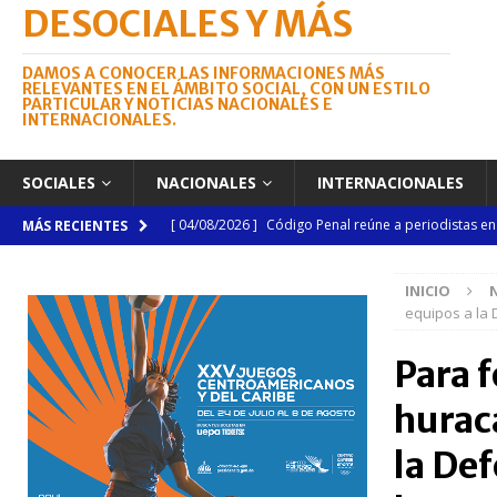
DESOCIALES Y MÁS
DAMOS A CONOCER LAS INFORMACIONES MÁS
RELEVANTES EN EL ÁMBITO SOCIAL, CON UN ESTILO
PARTICULAR Y NOTICIAS NACIONALES E
INTERNACIONALES.
SOCIALES
NACIONALES
INTERNACIONALES
[ 04/08/2026 ]
Código Penal reúne a periodistas e
MÁS RECIENTES
NACIONALES
INICIO
[ 04/08/2026 ]
Arritmia puede explicar por qué el c
equipos a la 
[ 04/08/2026 ]
Amistad 2026 llevará atención médica
Para 
[ 04/08/2026 ]
Migración somete a la justicia a h
hurac
NACIONALES
[ 06/08/2026 ]
Mujer reportada como desaparecida 
la De
en la avenida Las Américas
NACIONALES