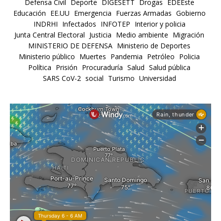
Defensa Civil
Deporte
DIGESETT
Drogas
EDEEste
Educación
EE.UU
Emergencia
Fuerzas Armadas
Gobierno
INDRHI
Infectados
INFOTEP
Interior y policia
Junta Central Electoral
Justicia
Medio ambiente
Migración
MINISTERIO DE DEFENSA
Ministerio de Deportes
Ministerio público
Muertes
Pandemia
Petróleo
Policia
Política
Prisión
Procuraduría
Salud
Salud pública
SARS CoV-2
social
Turismo
Universidad