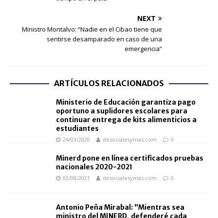
NEXT
Ministro Montalvo: “Nadie en el Cibao tiene que
sentirse desamparado en caso de una
emergencia”
ARTÍCULOS RELACIONADOS
Ministerio de Educación garantiza pago
oportuno a suplidores escolares para
continuar entrega de kits alimenticios a
estudiantes
24/03/2020
desocialesymas.com
0
Minerd pone en línea certificados pruebas
nacionales 2020-2021
02/08/2021
desocialesymas.com
0
Antonio Peña Mirabal: “Mientras sea
ministro del MINERD, defenderé cada