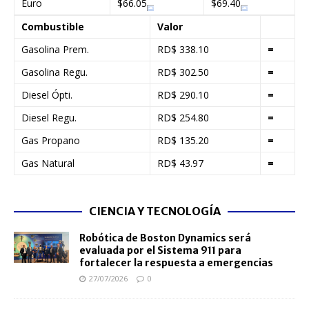
Euro
$66.05
$69.40
Combustible
Valor
Gasolina Prem.
RD$ 338.10
=
Gasolina Regu.
RD$ 302.50
=
Diesel Ópti.
RD$ 290.10
=
Diesel Regu.
RD$ 254.80
=
Gas Propano
RD$ 135.20
=
Gas Natural
RD$ 43.97
=
CIENCIA Y TECNOLOGÍA
Robótica de Boston Dynamics será
evaluada por el Sistema 911 para
fortalecer la respuesta a emergencias
27/07/2026
0