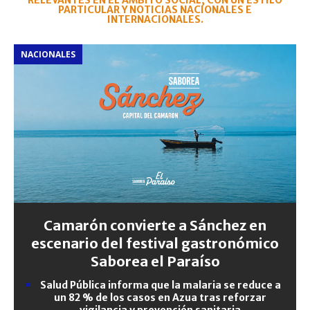
RELEVANTES EN EL ÁMBITO SOCIAL, CON UN ESTILO
PARTICULAR Y NOTICIAS NACIONALES E
INTERNACIONALES.
NACIONALES
Camarón convierte a Sánchez en
escenario del festival gastronómico
Saborea el Paraíso
Salud Pública informa que la malaria se reduce a
un 82 % de los casos en Azua tras reforzar
vigilancia y prevención sanitaria