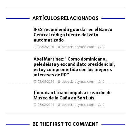
ARTÍCULOS RELACIONADOS
IFES recomienda guardar en el Banco
Central código fuente del voto
automatizado
08/02/2020
desocialesymas.com
0
Abel Martínez: “Como dominicano,
peledeísta y excandidato presidencial,
estoy comprometido con los mejores
intereses de RD”
23/05/2024
desocialesymas.com
0
Jhonatan Liriano impulsa creación de
Museo de la Caña en San Luis
06/02/2024
desocialesymas.com
0
BE THE FIRST TO COMMENT