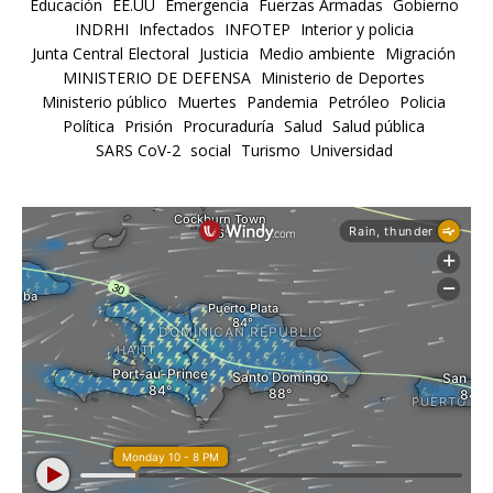
Educación
EE.UU
Emergencia
Fuerzas Armadas
Gobierno
INDRHI
Infectados
INFOTEP
Interior y policia
Junta Central Electoral
Justicia
Medio ambiente
Migración
MINISTERIO DE DEFENSA
Ministerio de Deportes
Ministerio público
Muertes
Pandemia
Petróleo
Policia
Política
Prisión
Procuraduría
Salud
Salud pública
SARS CoV-2
social
Turismo
Universidad