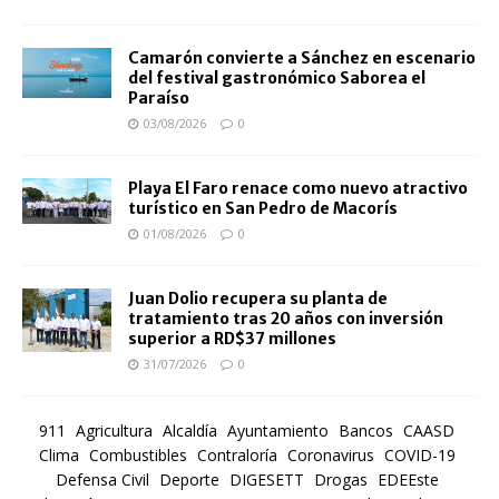
Camarón convierte a Sánchez en escenario
del festival gastronómico Saborea el
Paraíso
03/08/2026
0
Playa El Faro renace como nuevo atractivo
turístico en San Pedro de Macorís
01/08/2026
0
Juan Dolio recupera su planta de
tratamiento tras 20 años con inversión
superior a RD$37 millones
31/07/2026
0
911
Agricultura
Alcaldía
Ayuntamiento
Bancos
CAASD
Clima
Combustibles
Contraloría
Coronavirus
COVID-19
Defensa Civil
Deporte
DIGESETT
Drogas
EDEEste