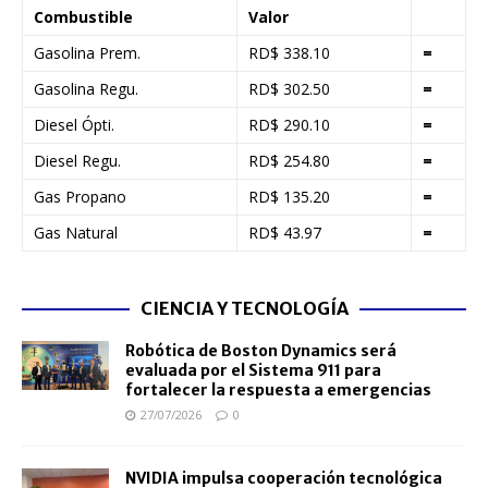
Combustible
Valor
Gasolina Prem.
RD$ 338.10
=
Gasolina Regu.
RD$ 302.50
=
Diesel Ópti.
RD$ 290.10
=
Diesel Regu.
RD$ 254.80
=
Gas Propano
RD$ 135.20
=
Gas Natural
RD$ 43.97
=
CIENCIA Y TECNOLOGÍA
Robótica de Boston Dynamics será
evaluada por el Sistema 911 para
fortalecer la respuesta a emergencias
27/07/2026
0
NVIDIA impulsa cooperación tecnológica