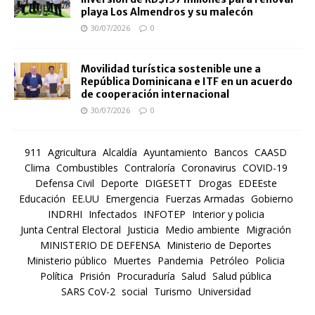
playa Los Almendros y su malecón
30/07/2026
0
Movilidad turística sostenible une a
República Dominicana e ITF en un acuerdo
de cooperación internacional
30/07/2026
0
911
Agricultura
Alcaldía
Ayuntamiento
Bancos
CAASD
Clima
Combustibles
Contraloría
Coronavirus
COVID-19
Defensa Civil
Deporte
DIGESETT
Drogas
EDEEste
Educación
EE.UU
Emergencia
Fuerzas Armadas
Gobierno
INDRHI
Infectados
INFOTEP
Interior y policia
Junta Central Electoral
Justicia
Medio ambiente
Migración
MINISTERIO DE DEFENSA
Ministerio de Deportes
Ministerio público
Muertes
Pandemia
Petróleo
Policia
Política
Prisión
Procuraduría
Salud
Salud pública
SARS CoV-2
social
Turismo
Universidad