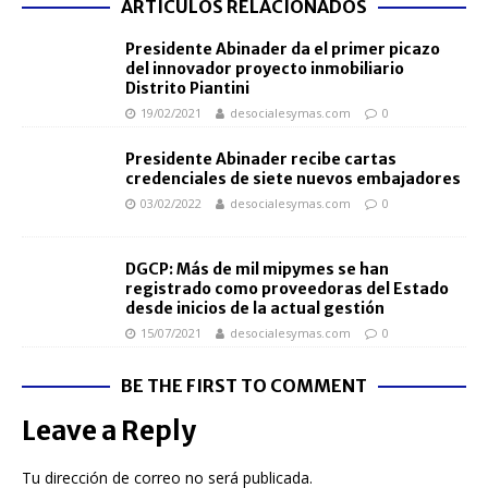
ARTÍCULOS RELACIONADOS
Presidente Abinader da el primer picazo
del innovador proyecto inmobiliario
Distrito Piantini
19/02/2021
desocialesymas.com
0
Presidente Abinader recibe cartas
credenciales de siete nuevos embajadores
03/02/2022
desocialesymas.com
0
DGCP: Más de mil mipymes se han
registrado como proveedoras del Estado
desde inicios de la actual gestión
15/07/2021
desocialesymas.com
0
BE THE FIRST TO COMMENT
Leave a Reply
Tu dirección de correo no será publicada.