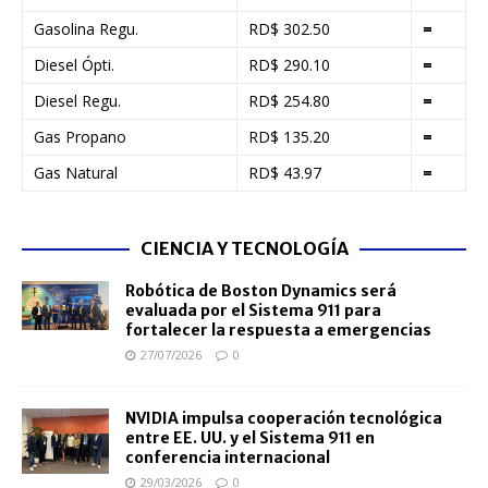
Gasolina Regu.
RD$ 302.50
=
Diesel Ópti.
RD$ 290.10
=
Diesel Regu.
RD$ 254.80
=
Gas Propano
RD$ 135.20
=
Gas Natural
RD$ 43.97
=
CIENCIA Y TECNOLOGÍA
Robótica de Boston Dynamics será
evaluada por el Sistema 911 para
fortalecer la respuesta a emergencias
27/07/2026
0
NVIDIA impulsa cooperación tecnológica
entre EE. UU. y el Sistema 911 en
conferencia internacional
29/03/2026
0