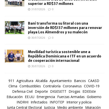
superior a RD$37 millones
31/07/2026
0
Baní transforma su litoral con una
inversión de RD$137 millones para renovar
playa Los Almendros y su malecón
30/07/2026
0
Movilidad turística sostenible une a
República Dominicana e ITF en un acuerdo
de cooperación internacional
30/07/2026
0
911
Agricultura
Alcaldía
Ayuntamiento
Bancos
CAASD
Clima
Combustibles
Contraloría
Coronavirus
COVID-19
Defensa Civil
Deporte
DIGESETT
Drogas
EDEEste
Educación
EE.UU
Emergencia
Fuerzas Armadas
Gobierno
INDRHI
Infectados
INFOTEP
Interior y policia
Junta Central Electoral
Justicia
Medio ambiente
Migración