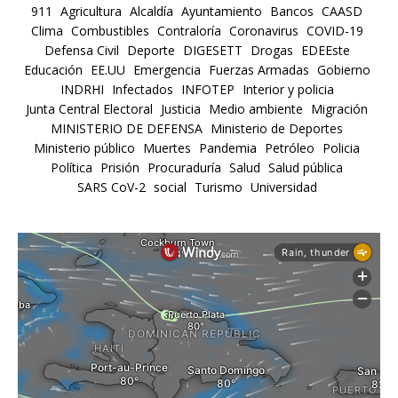
911
Agricultura
Alcaldía
Ayuntamiento
Bancos
CAASD
Clima
Combustibles
Contraloría
Coronavirus
COVID-19
Defensa Civil
Deporte
DIGESETT
Drogas
EDEEste
Educación
EE.UU
Emergencia
Fuerzas Armadas
Gobierno
INDRHI
Infectados
INFOTEP
Interior y policia
Junta Central Electoral
Justicia
Medio ambiente
Migración
MINISTERIO DE DEFENSA
Ministerio de Deportes
Ministerio público
Muertes
Pandemia
Petróleo
Policia
Política
Prisión
Procuraduría
Salud
Salud pública
SARS CoV-2
social
Turismo
Universidad