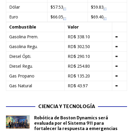
Dólar
$57.53
$59.83
Euro
$66.05
$69.40
Combustible
Valor
Gasolina Prem.
RD$ 338.10
=
Gasolina Regu.
RD$ 302.50
=
Diesel Ópti.
RD$ 290.10
=
Diesel Regu.
RD$ 254.80
=
Gas Propano
RD$ 135.20
=
Gas Natural
RD$ 43.97
=
CIENCIA Y TECNOLOGÍA
Robótica de Boston Dynamics será
evaluada por el Sistema 911 para
fortalecer la respuesta a emergencias