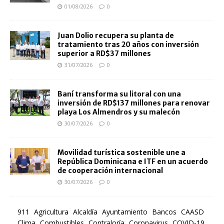
01/08/2026
0
Juan Dolio recupera su planta de
tratamiento tras 20 años con inversión
superior a RD$37 millones
31/07/2026
0
Baní transforma su litoral con una
inversión de RD$137 millones para renovar
playa Los Almendros y su malecón
30/07/2026
0
Movilidad turística sostenible une a
República Dominicana e ITF en un acuerdo
de cooperación internacional
30/07/2026
0
911
Agricultura
Alcaldía
Ayuntamiento
Bancos
CAASD
Clima
Combustibles
Contraloría
Coronavirus
COVID-19