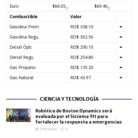
Euro
$66.05
$69.40
Combustible
Valor
Gasolina Prem.
RD$ 338.10
=
Gasolina Regu.
RD$ 302.50
=
Diesel Ópti.
RD$ 290.10
=
Diesel Regu.
RD$ 254.80
=
Gas Propano
RD$ 135.20
=
Gas Natural
RD$ 43.97
=
CIENCIA Y TECNOLOGÍA
Robótica de Boston Dynamics será
evaluada por el Sistema 911 para
fortalecer la respuesta a emergencias
27/07/2026
0