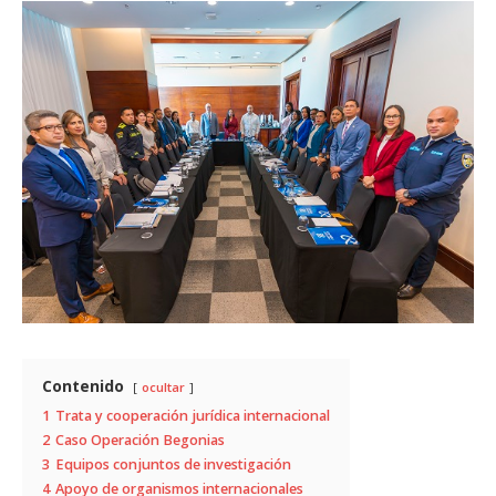
Contenido
ocultar
1
Trata y cooperación jurídica internacional
2
Caso Operación Begonias
3
Equipos conjuntos de investigación
4
Apoyo de organismos internacionales