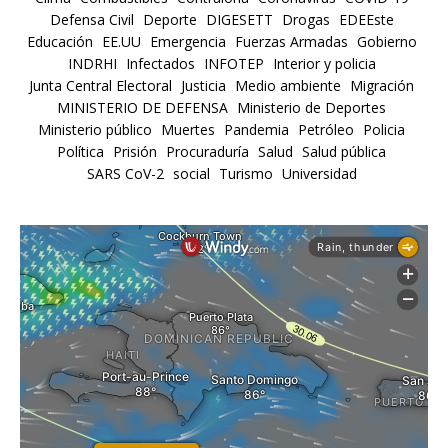
Defensa Civil
Deporte
DIGESETT
Drogas
EDEEste
Educación
EE.UU
Emergencia
Fuerzas Armadas
Gobierno
INDRHI
Infectados
INFOTEP
Interior y policia
Junta Central Electoral
Justicia
Medio ambiente
Migración
MINISTERIO DE DEFENSA
Ministerio de Deportes
Ministerio público
Muertes
Pandemia
Petróleo
Policia
Política
Prisión
Procuraduría
Salud
Salud pública
SARS CoV-2
social
Turismo
Universidad