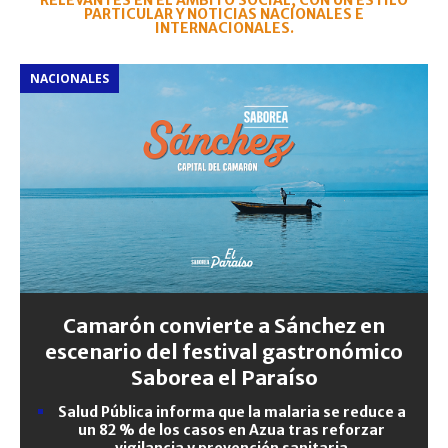
RELEVANTES EN EL ÁMBITO SOCIAL, CON UN ESTILO
PARTICULAR Y NOTICIAS NACIONALES E
INTERNACIONALES.
NACIONALES
Camarón convierte a Sánchez en
escenario del festival gastronómico
Saborea el Paraíso
Salud Pública informa que la malaria se reduce a
un 82 % de los casos en Azua tras reforzar
vigilancia y prevención sanitaria