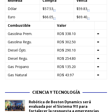
Moneda
Compra
Venta
Dólar
$57.53
$59.83
Euro
$66.05
$69.40
Combustible
Valor
Gasolina Prem.
RD$ 338.10
=
Gasolina Regu.
RD$ 302.50
=
Diesel Ópti.
RD$ 290.10
=
Diesel Regu.
RD$ 254.80
=
Gas Propano
RD$ 135.20
=
Gas Natural
RD$ 43.97
=
CIENCIA Y TECNOLOGÍA
Robótica de Boston Dynamics será
evaluada por el Sistema 911 para
fortalecer la respuesta a emergencias