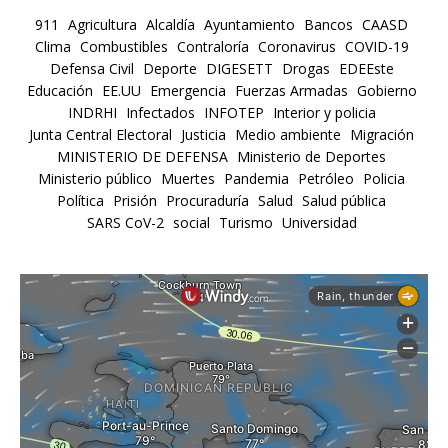
911
Agricultura
Alcaldía
Ayuntamiento
Bancos
CAASD
Clima
Combustibles
Contraloría
Coronavirus
COVID-19
Defensa Civil
Deporte
DIGESETT
Drogas
EDEEste
Educación
EE.UU
Emergencia
Fuerzas Armadas
Gobierno
INDRHI
Infectados
INFOTEP
Interior y policia
Junta Central Electoral
Justicia
Medio ambiente
Migración
MINISTERIO DE DEFENSA
Ministerio de Deportes
Ministerio público
Muertes
Pandemia
Petróleo
Policia
Política
Prisión
Procuraduría
Salud
Salud pública
SARS CoV-2
social
Turismo
Universidad