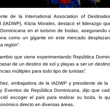
ente de la International Association of Destinat
l (IADWP), Kitzia Morales, destacó el liderazgo q
 Dominicana en el turismo de bodas, asegurando q
iona como un gigante en este mercado desplazan
a región”.
 cambio que viene experimentando República Domin
 pasar de un destino de sol y playas a ser un destino
cias múltiples para todo tipo de turistas”.
chez, embajadora de la IADWP y presidente de la 
y Eventos de República Dominicana, dijo que ca
cidí escoger el país para realizar su boda, lo q
onómico directo en diversas áreas.