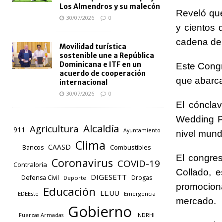
Los Almendros y su malecón
Reveló que
30/07/2026
0
y cientos 
cadena de 
Movilidad turística
sostenible une a República
Dominicana e ITF en un
Este Congr
acuerdo de cooperación
que abarca
internacional
30/07/2026
0
El cónclav
Wedding Pr
Alcaldía
Agricultura
911
Ayuntamiento
nivel mundi
Clima
CAASD
Combustibles
Bancos
El congres
Coronavirus
COVID-19
Contraloría
Collado, 
DIGESETT
Defensa Civil
Drogas
Deporte
promocion
Educación
EE.UU
EDEEste
Emergencia
mercado.
Gobierno
INDRHI
Fuerzas Armadas