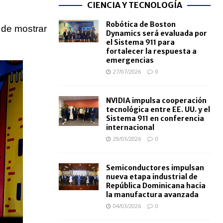
CIENCIA Y TECNOLOGÍA
Robótica de Boston
 de mostrar
Dynamics será evaluada por
el Sistema 911 para
fortalecer la respuesta a
emergencias
27/07/2026
0
NVIDIA impulsa cooperación
tecnológica entre EE. UU. y el
Sistema 911 en conferencia
internacional
29/03/2026
0
Semiconductores impulsan
nueva etapa industrial de
República Dominicana hacia
la manufactura avanzada
04/03/2026
0