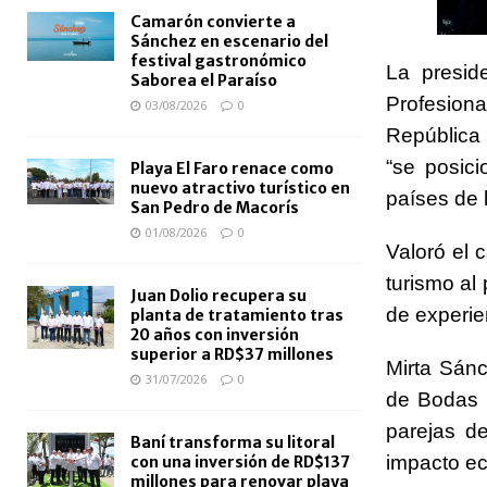
Camarón convierte a
Sánchez en escenario del
festival gastronómico
La presid
Saborea el Paraíso
Profesiona
03/08/2026
0
República
“se posic
Playa El Faro renace como
nuevo atractivo turístico en
países de l
San Pedro de Macorís
01/08/2026
0
Valoró el
turismo al
Juan Dolio recupera su
de experien
planta de tratamiento tras
20 años con inversión
superior a RD$37 millones
Mirta Sán
31/07/2026
0
de Bodas 
parejas de
Baní transforma su litoral
impacto ec
con una inversión de RD$137
millones para renovar playa