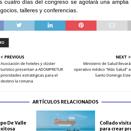
os cuatro días del congreso se agotará una ampli
gocios, talleres y conferencias.
MO
PREVIOUS
NEXT
Asociación de hoteles y clúster
Ministerio de Salud llevará
turístico presentan a ADOMPRETUR
operativo médico “Más Salud” a
prioridades estratégicas para el
Santo Domingo Este
destino la romana
ARTÍCULOS RELACIONADOS
po De Valle
Collado visit
exitosa
para crear pr