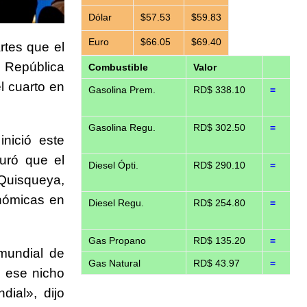
Dólar
$57.53
$59.83
Euro
$66.05
$69.40
rtes que el
n República
Combustible
Valor
l cuarto en
Gasolina Prem.
RD$ 338.10
=
Gasolina Regu.
RD$ 302.50
=
nició este
guró que el
Diesel Ópti.
RD$ 290.10
=
Quisqueya,
onómicas en
Diesel Regu.
RD$ 254.80
=
Gas Propano
RD$ 135.20
=
mundial de
Gas Natural
RD$ 43.97
=
 ese nicho
ial», dijo