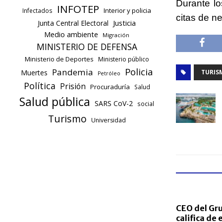
Durante l
INFOTEP
Interior y policia
Infectados
citas de ne
Justicia
Junta Central Electoral
Medio ambiente
Migración
MINISTERIO DE DEFENSA
Ministerio de Deportes
Ministerio público
Policia
Pandemia
TURIS
Muertes
Petróleo
Política
Prisión
Procuraduría
Salud
Salud pública
SARS CoV-2
social
Turismo
Universidad
CEO del Gru
califica de 