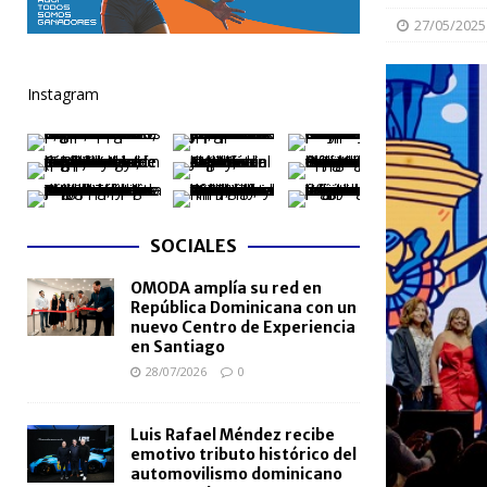
27/05/2025
[ 06/08/2026 ]
Becas internacionales benefician a 
extranjero
NACIONALES
Instagram
[ 05/08/2026 ]
Meta RD 2036 reúne a Gobierno, unive
nacional
NACIONALES
[ 05/08/2026 ]
Lactancia materna fortalece la salu
[ 05/08/2026 ]
TRAE incorpora 29 autobuses para am
SOCIALES
NACIONALES
OMODA amplía su red en
[ 05/08/2026 ]
Santo Domingo celebra 528 años con
República Dominicana con un
NACIONALES
nuevo Centro de Experiencia
en Santiago
28/07/2026
0
Luis Rafael Méndez recibe
emotivo tributo histórico del
automovilismo dominicano