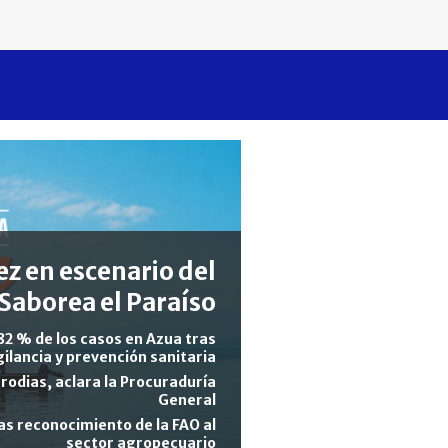
z en escenario del
Saborea el Paraíso
82 % de los casos en Azua tras
gilancia y prevención sanitaria
rodias, aclara la Procuraduría
General
s reconocimiento de la FAO al
sector agropecuario