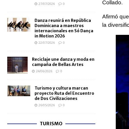
Collado.
27/07/2026
0
Afirmó que
Danza reunirá en República
la diversif
Dominicana a maestros
internacionales en Só Dança
in Motion 2026
22/07/2026
0
Reciclaje une danza y moda en
campaña de Bellas Artes
24/06/2026
0
Turismo y cultura marcan
proyecto Ruta del Encuentro
de Dos Civilizaciones
26/05/2026
0
TURISMO