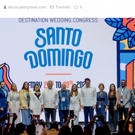
desocialesymas.com
Turismo
0
1,500 jóvenes dominicanos para estudiar maestrías y doctorados en el
rsidades y sector privado para definir la estrategia de desarrollo
d del bebé y la madre, destaca Hospiten Santo Domingo
SALUD
pliar el transporte escolar antes del inicio del año lectivo 2026-2027
 balance de obras urbanas y nuevos proyectos para la capital