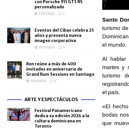
con Porsche 911 GT3 RS
personalizado
07/07/2026
0
Santo Do
turismo de
Eventos del Cibao celebra 25
años y presenta nueva
Dominican
imagen corporativa
el mundo.
29/05/2026
0
Al hablar
Ron reúne a más de 400
martes y 
invitados en aniversario de
Grand Rum Sessions en Santiago
turismo 
25/05/2026
0
registrand
el país.
ARTE Y ESPECTÁCULOS
«El hecho
Festival Panamericano
bodas nos
dedica su edición 2026 a la
cultura dominicana en
que mueve
Toronto