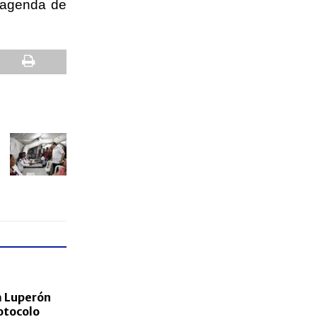
a agenda de
a Luperón
otocolo