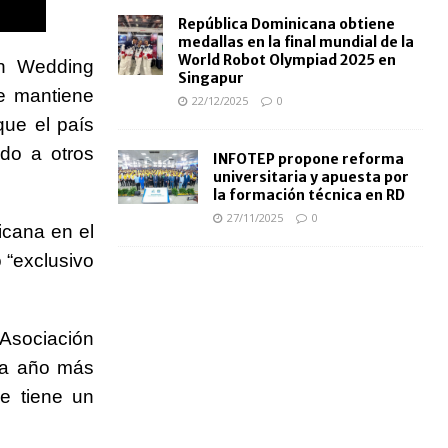
República Dominicana obtiene
medallas en la final mundial de la
World Robot Olympiad 2025 en
ion Wedding
Singapur
ue mantiene
22/12/2025
0
ue el país
do a otros
INFOTEP propone reforma
universitaria y apuesta por
la formación técnica en RD
27/11/2025
0
icana en el
 “exclusivo
Asociación
da año más
ue tiene un