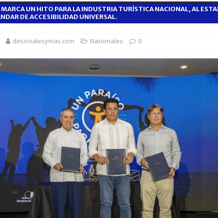
 MARCA UN HITO PARA LA INDUSTRIA TURÍSTICA NACIONAL, AL EST
1,500 jóvenes dominicanos para estudiar maestrías y doctorados en el
NDAR DE ACCESIBILIDAD UNIVERSAL.
desocialesymas.com
Nacionales
0
rsidades y sector privado para definir la estrategia de desarrollo
d del bebé y la madre, destaca Hospiten Santo Domingo
SALUD
pliar el transporte escolar antes del inicio del año lectivo 2026-2027
 balance de obras urbanas y nuevos proyectos para la capital