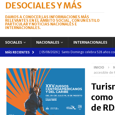
DESOCIALES Y MÁS
DAMOS A CONOCER LAS INFORMACIONES MÁS
RELEVANTES EN EL ÁMBITO SOCIAL, CON UN ESTILO
PARTICULAR Y NOTICIAS NACIONALES E
INTERNACIONALES.
SOCIALES
NACIONALES
INTERNACIONALES
[ 04/08/2026 ]
Código Penal reúne a periodistas e
MÁS RECIENTES
NACIONALES
INICIO
[ 04/08/2026 ]
Arritmia puede explicar por qué el c
accesible de 
[ 04/08/2026 ]
Amistad 2026 llevará atención médica
Turis
[ 04/08/2026 ]
Migración somete a la justicia a h
como 
NACIONALES
[ 06/08/2026 ]
Mujer reportada como desaparecida 
de RD
en la avenida Las Américas
NACIONALES