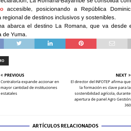
declaración, La Romana-Bayahíbe se consolida com
mo
accesible, posicionando a República Domini
 regional de destinos inclusivos y sostenibles.
ma abarca el destino La Romana, que va desde e
a de Yuma.
MO
PREVIOUS
NEXT
Contraloría expande accionar en
El director del INFOTEP afirma que
mayor cantidad de instituciones
la formación es clave para la
estatales
sostenibilidad agrícola, durante
apertura de panel Agro Gestión
360
ARTÍCULOS RELACIONADOS