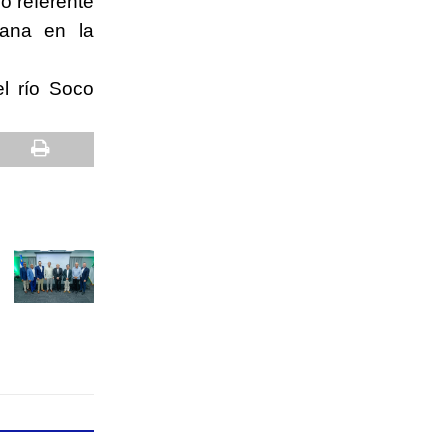
o referente
cana en la
l río Soco