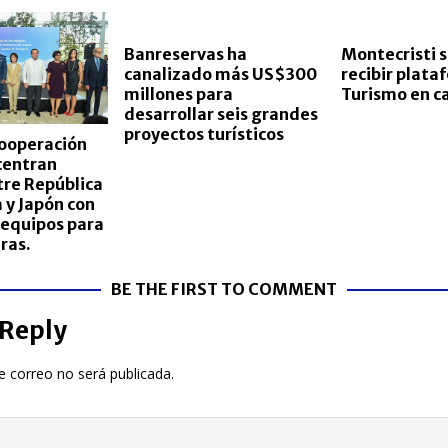
Banreservas ha
Montecristi s
canalizado más US$300
recibir plata
millones para
Turismo en c
desarrollar seis grandes
proyectos turísticos
cooperación
centran
tre República
 y Japón con
 equipos para
ras.
BE THE FIRST TO COMMENT
 Reply
e correo no será publicada.