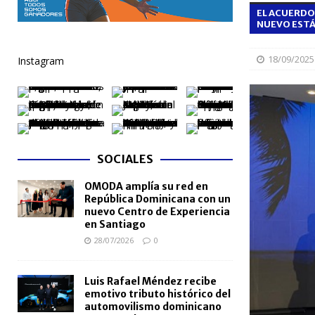
EL ACUERDO
[ 06/08/2026 ]
Becas internacionales benefician a 
NUEVO ESTÁ
extranjero
NACIONALES
18/09/2025
Instagram
[ 05/08/2026 ]
Meta RD 2036 reúne a Gobierno, unive
nacional
NACIONALES
[ 05/08/2026 ]
Lactancia materna fortalece la salu
[ 05/08/2026 ]
TRAE incorpora 29 autobuses para am
SOCIALES
NACIONALES
OMODA amplía su red en
[ 05/08/2026 ]
Santo Domingo celebra 528 años con
República Dominicana con un
NACIONALES
nuevo Centro de Experiencia
en Santiago
28/07/2026
0
Luis Rafael Méndez recibe
emotivo tributo histórico del
automovilismo dominicano