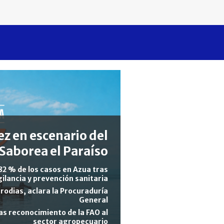
z en escenario del
Saborea el Paraíso
82 % de los casos en Azua tras
gilancia y prevención sanitaria
rodias, aclara la Procuraduría
General
s reconocimiento de la FAO al
sector agropecuario