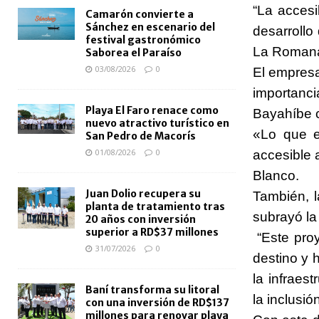
“La accesi
Camarón convierte a
Sánchez en escenario del
desarrollo
festival gastronómico
La Romana 
Saborea el Paraíso
03/08/2026
0
El empres
importanc
Playa El Faro renace como
Bayahíbe c
nuevo atractivo turístico en
«Lo que e
San Pedro de Macorís
01/08/2026
0
accesible 
Blanco.
Juan Dolio recupera su
También, l
planta de tratamiento tras
subrayó la 
20 años con inversión
superior a RD$37 millones
“Este proy
31/07/2026
0
destino y 
la infraes
Baní transforma su litoral
la inclusió
con una inversión de RD$137
millones para renovar playa