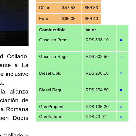
Dólar
$57.53
$59.83
Euro
$66.05
$69.40
Combustible
Valor
Gasolina Prem.
RD$ 338.10
=
d Collado,
Gasolina Regu.
RD$ 302.50
=
mente a La
e inclusivo
Diesel Ópti.
RD$ 290.10
=
da.
Diesel Regu.
RD$ 254.80
=
la alianza
ociación de
Gas Propano
RD$ 135.20
=
 La Romana
Gas Natural
RD$ 43.97
=
pen Doors
o Collado y