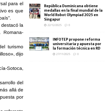
sal para el
República Dominicana obtiene
tivo es que
medallas en la final mundial de la
World Robot Olympiad 2025 en
aís”.
Singapur
destacó la
22/12/2025
0
La Romana-
INFOTEP propone reforma
universitaria y apuesta por
el turismo
la formación técnica en RD
loso», dijo
27/11/2025
0
cía-Sotoca,
arrollo del
más allá de
apuesta por