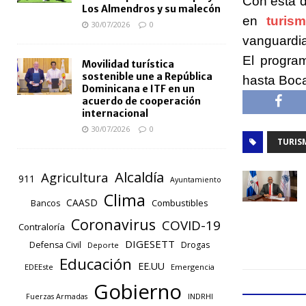
Con esta 
Los Almendros y su malecón
en
turis
30/07/2026
0
vanguardia
El progra
Movilidad turística
sostenible une a República
hasta Boc
Dominicana e ITF en un
acuerdo de cooperación
internacional
30/07/2026
0
TURIS
Alcaldía
Agricultura
911
Ayuntamiento
Clima
CAASD
Combustibles
Bancos
Coronavirus
COVID-19
Contraloría
DIGESETT
Defensa Civil
Drogas
Deporte
Educación
EE.UU
EDEEste
Emergencia
Gobierno
INDRHI
Fuerzas Armadas