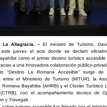
 La Altagracia. –
El ministro de Turismo, Davi
este jueves el acto donde se declaró oficial
ahíbe como el primer destino turístico accesible 
gracias a una innovadora colaboración público-priva
cto “Destino La Romana Accesible” surge de 
ca entre el Ministerio de Turismo (MITUR), la As
a Romana Bayahibe (AHRB) y el Clúster Turístico
 (CTRB), con el acompañamiento técnico de O
on y Travegali.
 sobre turismo accesible fue firmado por el ministr