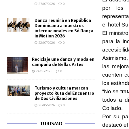
27/07/2026
0
por los 
representa
Danza reunirá en República
el hotel S
Dominicana a maestros
internacionales en Só Dança
El ministr
in Motion 2026
para la in
22/07/2026
0
accesibilid
Asimismo, 
Reciclaje une danza y moda en
campaña de Bellas Artes
las mejor
24/06/2026
0
cuenten co
los estánd
Turismo y cultura marcan
“No se tra
proyecto Ruta del Encuentro
de Dos Civilizaciones
todos a di
26/05/2026
0
Collado.
Por su pa
TURISMO
destacó el 