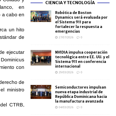
CIENCIA Y TECNOLOGÍA
lanco, en
Robótica de Boston
ó a cabo en
Dynamics será evaluada por
el Sistema 911 para
fortalecer la respuesta a
rca un hito
emergencias
estándar de
27/07/2026
0
e ejecutar
NVIDIA impulsa cooperación
tecnológica entre EE. UU. y el
 Dominicus
Sistema 911 en conferencia
internacional
imiento con
29/03/2026
0
 derecho de
Semiconductores impulsan
el ministro
nueva etapa industrial de
República Dominicana hacia
la manufactura avanzada
 del CTRB,
04/03/2026
0