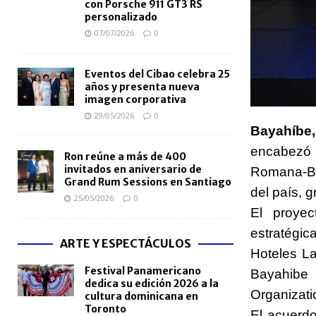
con Porsche 911 GT3 RS
personalizado
07/07/2026
0
Eventos del Cibao celebra 25
años y presenta nueva
imagen corporativa
29/05/2026
0
Bayahíbe,
encabezó 
Ron reúne a más de 400
invitados en aniversario de
Romana-Bay
Grand Rum Sessions en Santiago
del país, 
25/05/2026
0
El proye
estratégi
ARTE Y ESPECTÁCULOS
Hoteles L
Festival Panamericano
Bayahibe
dedica su edición 2026 a la
Organizati
cultura dominicana en
Toronto
El acuerdo