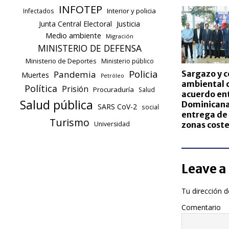
INFOTEP
Interior y policia
Infectados
Justicia
Junta Central Electoral
Medio ambiente
Migración
MINISTERIO DE DEFENSA
Ministerio de Deportes
Ministerio público
Policia
Sargazo y 
Pandemia
Muertes
Petróleo
ambiental 
Política
Prisión
Procuraduría
Salud
acuerdo en
Salud pública
Dominicana
SARS CoV-2
social
entrega de
Turismo
zonas coste
Universidad
Leave a
Tu dirección d
Comentario