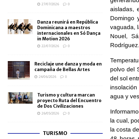
generando
27/07/2026
0
aisladas,
Domingo y
Danza reunirá en República
vaguada, l
Dominicana a maestros
internacionales en Só Dança
Nouel, S
in Motion 2026
Rodríguez.
22/07/2026
0
Temperatu
Reciclaje une danza y moda en
polvo del 
campaña de Bellas Artes
24/06/2026
0
del sol ent
insolación
Turismo y cultura marcan
agua y vest
proyecto Ruta del Encuentro
de Dos Civilizaciones
Informamo
26/05/2026
0
la cual, p
la costa d
TURISMO
48 horas 