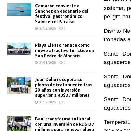
Camarón convierte a
sistema, p
Sánchez en escenario del
peligro pa
festival gastronómico
Saborea el Paraíso
03/08/2026
0
Distrito N
tronadas ai
Playa El Faro renace como
nuevo atractivo turístico en
Santo Dom
San Pedro de Macorís
aguaceros 
01/08/2026
0
Santo Dom
Juan Dolio recupera su
aguaceros 
planta de tratamiento tras
20 años con inversión
superior a RD$37 millones
Santo Dom
31/07/2026
0
aguaceros 
Baní transforma su litoral
Temperatur
con una inversión de RD$137
millones para renovar playa
°C y 35 °C