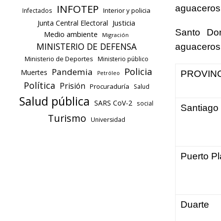
INFOTEP
aguaceros 
Interior y policia
Infectados
Justicia
Junta Central Electoral
Santo Dom
Medio ambiente
Migración
MINISTERIO DE DEFENSA
aguaceros 
Ministerio de Deportes
Ministerio público
Policia
Pandemia
Muertes
PROVIN
Petróleo
Política
Prisión
Procuraduría
Salud
Salud pública
SARS CoV-2
social
Santiago
Turismo
Universidad
Puerto Pl
Duarte