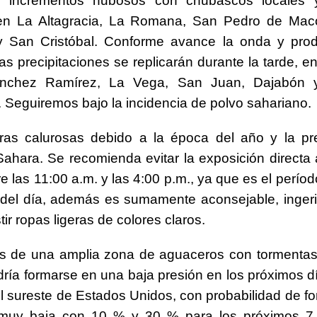
 incrementos nubosos con chubascos locales 
 en La Altagracia, La Romana, San Pedro de Maco
 San Cristóbal. Conforme avance la onda y prod
as precipitaciones se replicarán durante la tarde, 
ánchez Ramírez, La Vega, San Juan, Dajabón 
 Seguiremos bajo la incidencia de polvo sahariano.
ras calurosas debido a la época del año y la pr
Sahara. Se recomienda evitar la exposición directa 
re las 11:00 a.m. y las 4:00 p.m., ya que es el perí
 del día, además es sumamente aconsejable, ingerir
ir ropas ligeras de colores claros.
s de una amplia zona de aguaceros con tormentas 
odría formarse en una baja presión en los próximos dí
el sureste de Estados Unidos, con probabilidad de f
muy baja con 10 % y 30 % para los próximos 7 