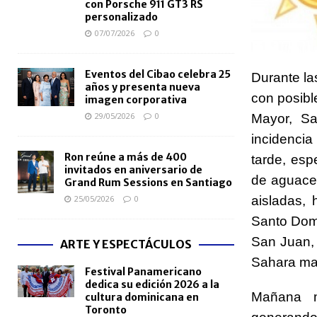
con Porsche 911 GT3 RS
personalizado
07/07/2026
0
Eventos del Cibao celebra 25
Durante la
años y presenta nueva
con posibl
imagen corporativa
29/05/2026
0
Mayor, S
incidencia
Ron reúne a más de 400
tarde, esp
invitados en aniversario de
de aguacer
Grand Rum Sessions en Santiago
25/05/2026
0
aisladas, 
Santo Domi
San Juan, 
ARTE Y ESPECTÁCULOS
Sahara man
Festival Panamericano
dedica su edición 2026 a la
Mañana m
cultura dominicana en
Toronto