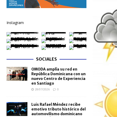
[ 06/08/2026 ]
Mujer reportada como desaparecida 
en la avenida Las Américas
NACIONALES
Instagram
[ 06/08/2026 ]
Becas internacionales benefician a 
extranjero
NACIONALES
[ 05/08/2026 ]
Meta RD 2036 reúne a Gobierno, unive
nacional
NACIONALES
SOCIALES
[ 05/08/2026 ]
Lactancia materna fortalece la salu
OMODA amplía su red en
[ 05/08/2026 ]
TRAE incorpora 29 autobuses para am
República Dominicana con un
NACIONALES
nuevo Centro de Experiencia
en Santiago
28/07/2026
0
Luis Rafael Méndez recibe
emotivo tributo histórico del
automovilismo dominicano