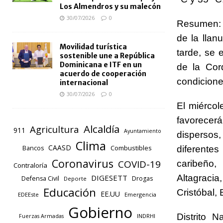
Los Almendros y su malecón
30/07/2026
0
Resumen: l
de la llan
Movilidad turística
tarde, se 
sostenible une a República
Dominicana e ITF en un
de la Cor
acuerdo de cooperación
condicione
internacional
30/07/2026
0
El miércol
favorecer
Alcaldía
Agricultura
911
Ayuntamiento
dispersos
Clima
CAASD
Combustibles
diferentes
Bancos
Coronavirus
COVID-19
caribeño,
Contraloría
Altagraci
DIGESETT
Defensa Civil
Drogas
Deporte
Educación
Cristóbal,
EE.UU
EDEEste
Emergencia
Gobierno
Distrito 
INDRHI
Fuerzas Armadas