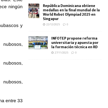
República Dominicana obtiene
rece ningún
medallas en la final mundial de la
World Robot Olympiad 2025 en
Singapur
22/12/2025
0
chubascos y
INFOTEP propone reforma
universitaria y apuesta por
s nubosos,
la formación técnica en RD
27/11/2025
0
s nubosos,
s nubosos,
ma entre 33