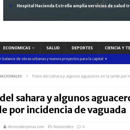
Hospital Hacienda Estrella amplía servicios de salud 
ECONOMICAS
SALUD
DEPORTES
CIENCIA Y 
 balance de obras urbanas y nuevos proyectos para la capital
NACIONALES
Polvo del sahara y algunos aguaceros en la tarde por i
n taller encabezado por la procuradora Yeni Berenice Reynoso
 del sahara y algunos aguacer
orazón se acelera o parece saltarse latidos
SALUD
de por incidencia de vaguada
 gratuita y capacitación sanitaria a La Vega
SALUD
ombre acusado de agredir agentes durante operativo en Hato Mayor
desocialesymas.com
Nacionales
0