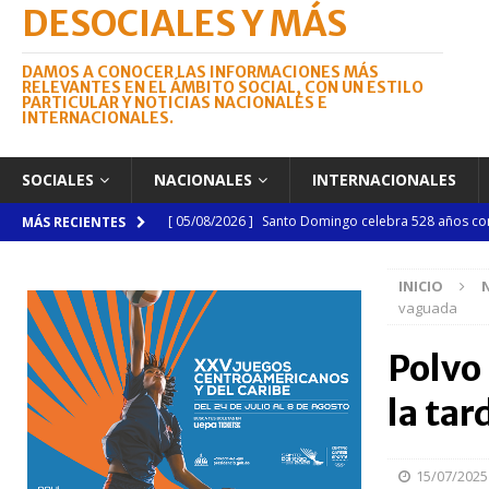
DESOCIALES Y MÁS
DAMOS A CONOCER LAS INFORMACIONES MÁS
RELEVANTES EN EL ÁMBITO SOCIAL, CON UN ESTILO
PARTICULAR Y NOTICIAS NACIONALES E
INTERNACIONALES.
SOCIALES
NACIONALES
INTERNACIONALES
[ 05/08/2026 ]
Santo Domingo celebra 528 años con
MÁS RECIENTES
NACIONALES
INICIO
[ 04/08/2026 ]
Código Penal reúne a periodistas e
vaguada
NACIONALES
Polvo
[ 04/08/2026 ]
Arritmia puede explicar por qué el c
la tar
[ 04/08/2026 ]
Amistad 2026 llevará atención médica
[ 04/08/2026 ]
Migración somete a la justicia a h
15/07/2025
NACIONALES