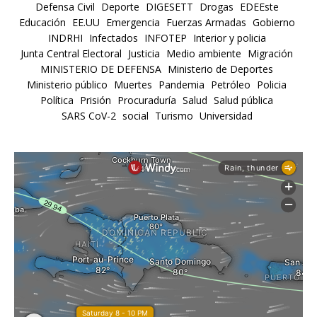
Defensa Civil
Deporte
DIGESETT
Drogas
EDEEste
Educación
EE.UU
Emergencia
Fuerzas Armadas
Gobierno
INDRHI
Infectados
INFOTEP
Interior y policia
Junta Central Electoral
Justicia
Medio ambiente
Migración
MINISTERIO DE DEFENSA
Ministerio de Deportes
Ministerio público
Muertes
Pandemia
Petróleo
Policia
Política
Prisión
Procuraduría
Salud
Salud pública
SARS CoV-2
social
Turismo
Universidad