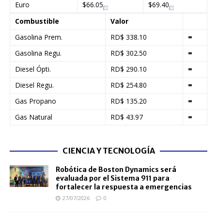
Euro
$66.05
$69.40
Combustible
Valor
Gasolina Prem.
RD$ 338.10
=
Gasolina Regu.
RD$ 302.50
=
Diesel Ópti.
RD$ 290.10
=
Diesel Regu.
RD$ 254.80
=
Gas Propano
RD$ 135.20
=
Gas Natural
RD$ 43.97
=
CIENCIA Y TECNOLOGÍA
Robótica de Boston Dynamics será
evaluada por el Sistema 911 para
fortalecer la respuesta a emergencias
27/07/2026
0