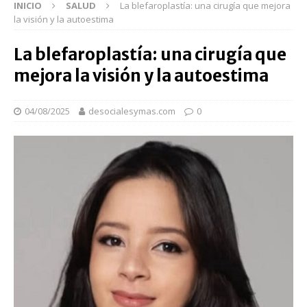
INICIO
SALUD
La blefaroplastía: una cirugía que mejora
la visión y la autoestima
La blefaroplastía: una cirugía que
mejora la visión y la autoestima
04/08/2025
desocialesymas.com
0