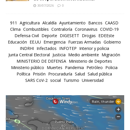
30/07/2026
0
911
Agricultura
Alcaldía
Ayuntamiento
Bancos
CAASD
Clima
Combustibles
Contraloría
Coronavirus
COVID-19
Defensa Civil
Deporte
DIGESETT
Drogas
EDEEste
Educación
EE.UU
Emergencia
Fuerzas Armadas
Gobierno
INDRHI
Infectados
INFOTEP
Interior y policia
Junta Central Electoral
Justicia
Medio ambiente
Migración
MINISTERIO DE DEFENSA
Ministerio de Deportes
Ministerio público
Muertes
Pandemia
Petróleo
Policia
Política
Prisión
Procuraduría
Salud
Salud pública
SARS CoV-2
social
Turismo
Universidad