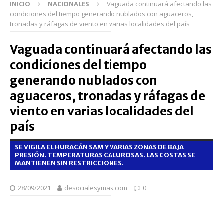
INICIO
NACIONALES
Vaguada continuará afectando las
condiciones del tiempo generando nublados con aguaceros,
tronadas y ráfagas de viento en varias localidades del país
Vaguada continuará afectando las
condiciones del tiempo
generando nublados con
aguaceros, tronadas y ráfagas de
viento en varias localidades del
país
SE VIGILA EL HURACÁN SAM Y VARIAS ZONAS DE BAJA
PRESIÓN. TEMPERATURAS CALUROSAS. LAS COSTAS SE
MANTIENEN SIN RESTRICCIONES.
28/09/2021
desocialesymas.com
0