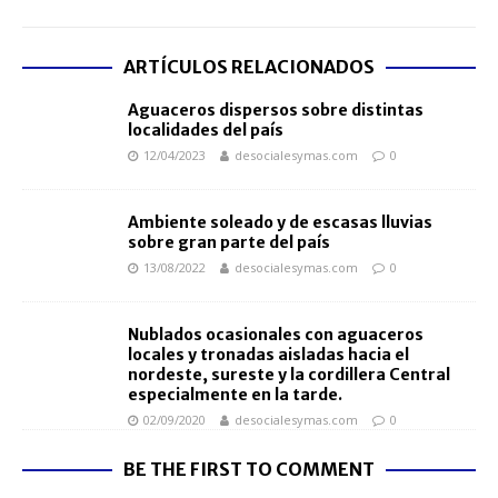
ARTÍCULOS RELACIONADOS
Aguaceros dispersos sobre distintas
localidades del país
12/04/2023
desocialesymas.com
0
Ambiente soleado y de escasas lluvias
sobre gran parte del país
13/08/2022
desocialesymas.com
0
Nublados ocasionales con aguaceros
locales y tronadas aisladas hacia el
nordeste, sureste y la cordillera Central
especialmente en la tarde.
02/09/2020
desocialesymas.com
0
BE THE FIRST TO COMMENT