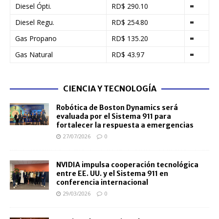
Diesel Ópti.
RD$ 290.10
=
Diesel Regu.
RD$ 254.80
=
Gas Propano
RD$ 135.20
=
Gas Natural
RD$ 43.97
=
CIENCIA Y TECNOLOGÍA
Robótica de Boston Dynamics será
evaluada por el Sistema 911 para
fortalecer la respuesta a emergencias
27/07/2026
0
NVIDIA impulsa cooperación tecnológica
entre EE. UU. y el Sistema 911 en
conferencia internacional
29/03/2026
0