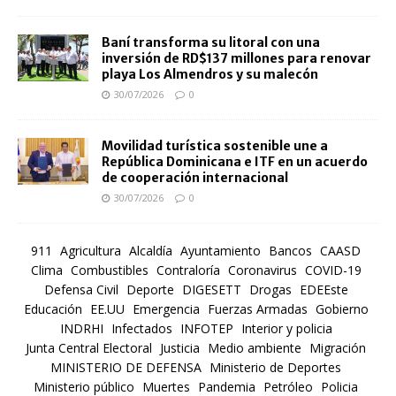
Baní transforma su litoral con una
inversión de RD$137 millones para renovar
playa Los Almendros y su malecón
30/07/2026
0
Movilidad turística sostenible une a
República Dominicana e ITF en un acuerdo
de cooperación internacional
30/07/2026
0
911
Agricultura
Alcaldía
Ayuntamiento
Bancos
CAASD
Clima
Combustibles
Contraloría
Coronavirus
COVID-19
Defensa Civil
Deporte
DIGESETT
Drogas
EDEEste
Educación
EE.UU
Emergencia
Fuerzas Armadas
Gobierno
INDRHI
Infectados
INFOTEP
Interior y policia
Junta Central Electoral
Justicia
Medio ambiente
Migración
MINISTERIO DE DEFENSA
Ministerio de Deportes
Ministerio público
Muertes
Pandemia
Petróleo
Policia