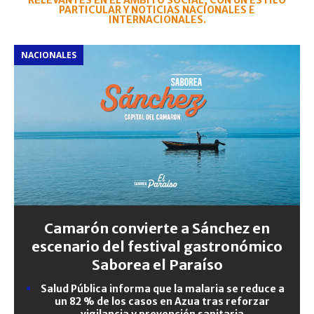
RELEVANTES EN EL ÁMBITO SOCIAL, CON UN ESTILO
PARTICULAR Y NOTICIAS NACIONALES E
INTERNACIONALES.
NACIONALES
Camarón convierte a Sánchez en
escenario del festival gastronómico
Saborea el Paraíso
Salud Pública informa que la malaria se reduce a
un 82 % de los casos en Azua tras reforzar
vigilancia y prevención sanitaria