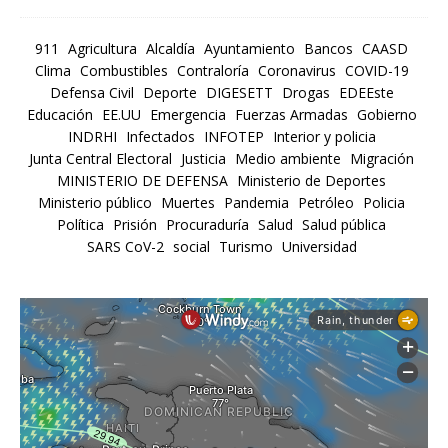
911
Agricultura
Alcaldía
Ayuntamiento
Bancos
CAASD
Clima
Combustibles
Contraloría
Coronavirus
COVID-19
Defensa Civil
Deporte
DIGESETT
Drogas
EDEEste
Educación
EE.UU
Emergencia
Fuerzas Armadas
Gobierno
INDRHI
Infectados
INFOTEP
Interior y policia
Junta Central Electoral
Justicia
Medio ambiente
Migración
MINISTERIO DE DEFENSA
Ministerio de Deportes
Ministerio público
Muertes
Pandemia
Petróleo
Policia
Política
Prisión
Procuraduría
Salud
Salud pública
SARS CoV-2
social
Turismo
Universidad