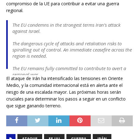
compromiso de la UE para contribuir a evitar una guerra
regional.
The EU condemns in the strongest terms Iran’s attack
against Israel.
The dangerous cycle of attacks and retaliation risks to
spiralling out of control. An immediate ceasefire across the
region is needed.
The EU remains fully committed to contribute to avert a
regional war.
El ataque de Irán ha intensificado las tensiones en Oriente
Medio, y la comunidad internacional está en alerta ante el
— Josep Borrell Fontelles (@JosepBorrellF)
October 1, 2024
riesgo de una escalada mayor. Las próximas horas serán
cruciales para determinar los pasos a seguir en un conflicto
que sigue ganando terreno.
ATAQUE
EE.UU
GUERRA
IRÁN