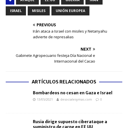
ISRAEL
MISILES
UNIÓN EUROPEA
PREVIOUS
Irán ataca a Israel con misiles y Netanyahu
advierte de represalias
NEXT
Gabinete Agropecuario festeja Día Nacional e
Internacional del Cacao
ARTÍCULOS RELACIONADOS
Bombardeos no cesan en Gaza e Israel
13/05/2021
desocialesymas.com
0
Rusia dirige supuesto ciberataque a
suministro de carne en EE UU