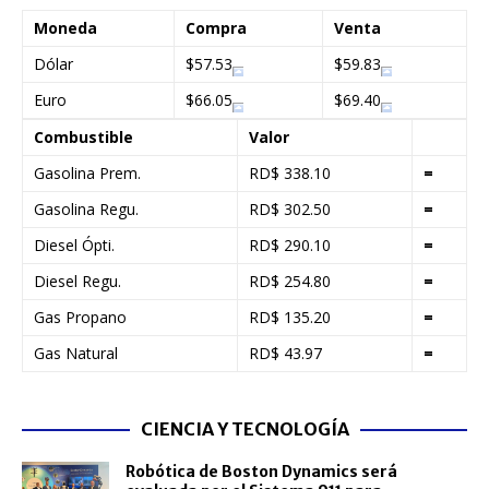
Moneda
Compra
Venta
Dólar
$57.53
$59.83
Euro
$66.05
$69.40
Combustible
Valor
Gasolina Prem.
RD$ 338.10
=
Gasolina Regu.
RD$ 302.50
=
Diesel Ópti.
RD$ 290.10
=
Diesel Regu.
RD$ 254.80
=
Gas Propano
RD$ 135.20
=
Gas Natural
RD$ 43.97
=
CIENCIA Y TECNOLOGÍA
Robótica de Boston Dynamics será