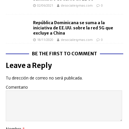
02/06/2021
desocialesymas.com
0
República Dominicana se suma a la
iniciativa de EE.UU. sobre la red 5G que
excluye a China
18/11/2020
desocialesymas.com
0
BE THE FIRST TO COMMENT
Leave a Reply
Tu dirección de correo no será publicada.
Comentario
Nombre
*