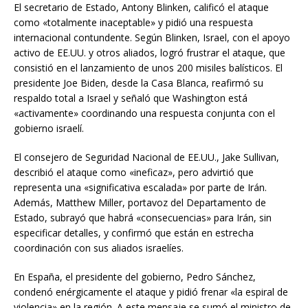
El secretario de Estado, Antony Blinken, calificó el ataque
como «totalmente inaceptable» y pidió una respuesta
internacional contundente. Según Blinken, Israel, con el apoyo
activo de EE.UU. y otros aliados, logró frustrar el ataque, que
consistió en el lanzamiento de unos 200 misiles balísticos. El
presidente Joe Biden, desde la Casa Blanca, reafirmó su
respaldo total a Israel y señaló que Washington está
«activamente» coordinando una respuesta conjunta con el
gobierno israelí.
El consejero de Seguridad Nacional de EE.UU., Jake Sullivan,
describió el ataque como «ineficaz», pero advirtió que
representa una «significativa escalada» por parte de Irán.
Además, Matthew Miller, portavoz del Departamento de
Estado, subrayó que habrá «consecuencias» para Irán, sin
especificar detalles, y confirmó que están en estrecha
coordinación con sus aliados israelíes.
En España, el presidente del gobierno, Pedro Sánchez,
condenó enérgicamente el ataque y pidió frenar «la espiral de
violencia» en la región. A este mensaje se sumó el ministro de