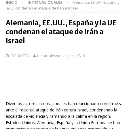
INICIO
INTERNACIONALES
Alemania, EE.UU., España y
la UE condenan el ataque de Irán a Israel
Alemania, EE.UU., España y la UE
condenan el ataque de Irán a
Israel
01/10/2024
desocialesymas.com
0
Diversos actores internacionales han reaccionado con firmeza
ante el reciente ataque de Irán contra Israel, condenando la
escalada de violencia y llamando a la calma en la región.
Estados Unidos, Alemania, España y la Unión Europea se han
pronunciado en contra de la agresión y han expresado su