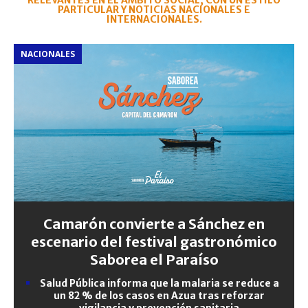
RELEVANTES EN EL ÁMBITO SOCIAL, CON UN ESTILO
PARTICULAR Y NOTICIAS NACIONALES E
INTERNACIONALES.
NACIONALES
Camarón convierte a Sánchez en
escenario del festival gastronómico
Saborea el Paraíso
Salud Pública informa que la malaria se reduce a
un 82 % de los casos en Azua tras reforzar
vigilancia y prevención sanitaria