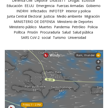
Defensa Civil
Deporte
DIGESETT
Drogas
EDEEste
Educación
EE.UU
Emergencia
Fuerzas Armadas
Gobierno
INDRHI
Infectados
INFOTEP
Interior y policia
Junta Central Electoral
Justicia
Medio ambiente
Migración
MINISTERIO DE DEFENSA
Ministerio de Deportes
Ministerio público
Muertes
Pandemia
Petróleo
Policia
Política
Prisión
Procuraduría
Salud
Salud pública
SARS CoV-2
social
Turismo
Universidad