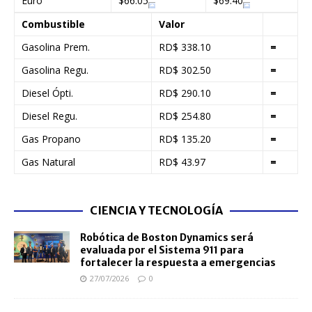
Euro
$66.05
$69.40
Combustible
Valor
Gasolina Prem.
RD$ 338.10
=
Gasolina Regu.
RD$ 302.50
=
Diesel Ópti.
RD$ 290.10
=
Diesel Regu.
RD$ 254.80
=
Gas Propano
RD$ 135.20
=
Gas Natural
RD$ 43.97
=
CIENCIA Y TECNOLOGÍA
Robótica de Boston Dynamics será
evaluada por el Sistema 911 para
fortalecer la respuesta a emergencias
27/07/2026
0