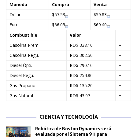
Moneda
Compra
Venta
Dólar
$57.53
$59.83
Euro
$66.05
$69.40
Combustible
Valor
Gasolina Prem.
RD$ 338.10
=
Gasolina Regu.
RD$ 302.50
=
Diesel Ópti.
RD$ 290.10
=
Diesel Regu.
RD$ 254.80
=
Gas Propano
RD$ 135.20
=
Gas Natural
RD$ 43.97
=
CIENCIA Y TECNOLOGÍA
Robótica de Boston Dynamics será
evaluada por el Sistema 911 para