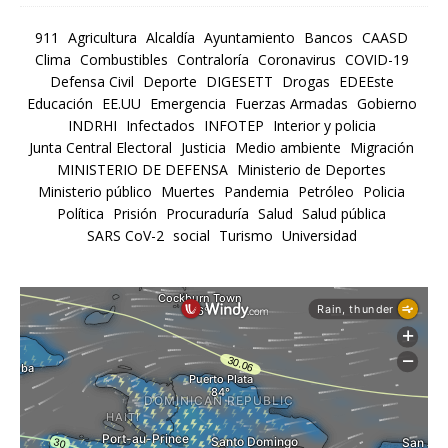
911
Agricultura
Alcaldía
Ayuntamiento
Bancos
CAASD
Clima
Combustibles
Contraloría
Coronavirus
COVID-19
Defensa Civil
Deporte
DIGESETT
Drogas
EDEEste
Educación
EE.UU
Emergencia
Fuerzas Armadas
Gobierno
INDRHI
Infectados
INFOTEP
Interior y policia
Junta Central Electoral
Justicia
Medio ambiente
Migración
MINISTERIO DE DEFENSA
Ministerio de Deportes
Ministerio público
Muertes
Pandemia
Petróleo
Policia
Política
Prisión
Procuraduría
Salud
Salud pública
SARS CoV-2
social
Turismo
Universidad