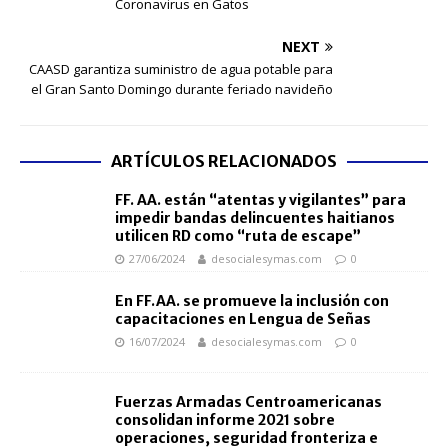
Coronavirus en Gatos
NEXT
CAASD garantiza suministro de agua potable para
el Gran Santo Domingo durante feriado navideño
ARTÍCULOS RELACIONADOS
FF. AA. están “atentas y vigilantes” para
impedir bandas delincuentes haitianos
utilicen RD como “ruta de escape”
27/06/2024
desocialesymas.com
0
En FF.AA. se promueve la inclusión con
capacitaciones en Lengua de Señas
16/07/2024
desocialesymas.com
0
Fuerzas Armadas Centroamericanas
consolidan informe 2021 sobre
operaciones, seguridad fronteriza e