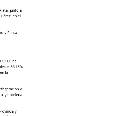
ata, junto al
Pérez, en el
no y Punta
INFOTEP ha
ales el 53.15%
en la
frigeración y
al y hotelería
rovincia y