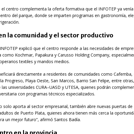
e el centro complementa la oferta formativa que el INFOTEP ya venía
 dentro del parque, donde se imparten programas en gastronomía, elec
frigeración.
n la comunidad y el sector productivo
el INFOTEP explicó que el centro responde a las necesidades de empre
a como Kochmar, Papakura y Carusso Holding Company, especialmen
operarios textiles y mandos medios.
eficiará directamente a residentes de comunidades como Cafemba, 
la Progreso, Playa Oeste, San Marcos, Barrio San Felipe, entre otra
e las universidades CURA–UASD y UTESA, quienes podrán complemen
ersitaria con programas técnicos especializados.
o solo aporta al sector empresarial, también abre nuevas puertas de
adultos de Puerto Plata, quienes ahora tienen más cerca la oportuni
ra un mejor futuro”, afirmó Santos Badía.
ntro en la provincia