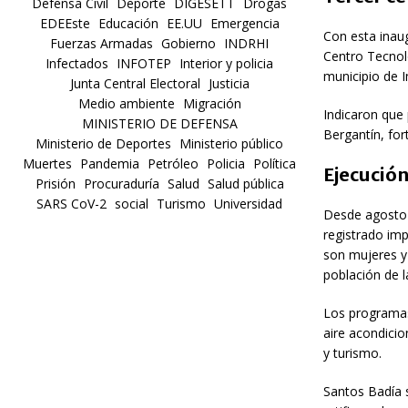
Defensa Civil
Deporte
DIGESETT
Drogas
EDEEste
Educación
EE.UU
Emergencia
Con esta inau
Fuerzas Armadas
Gobierno
INDRHI
Centro Tecnol
Infectados
INFOTEP
Interior y policia
municipio de I
Junta Central Electoral
Justicia
Medio ambiente
Migración
Indicaron que
MINISTERIO DE DEFENSA
Bergantín, fort
Ministerio de Deportes
Ministerio público
Muertes
Pandemia
Petróleo
Policia
Política
Ejecución
Prisión
Procuraduría
Salud
Salud pública
SARS CoV-2
social
Turismo
Universidad
Desde agosto 
registrado imp
son mujeres y 
población de l
Los programas 
aire acondicio
y turismo.
Santos Badía s