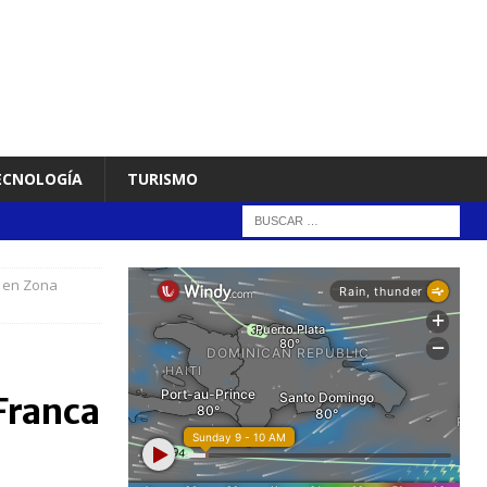
TECNOLOGÍA
TURISMO
P en Zona
Franca