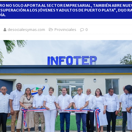
RO NO SOLO APORTA AL SECTOR EMPRESARIAL, TAMBIÉN ABRE NUE
SUPERACIÓN A LOS JÓVENES Y ADULTOS DE PUERTO PLATA”, DIJO R
ÍA.
 balance de obras urbanas y nuevos proyectos para la capital
desocialesymas.com
Provinciales
0
n taller encabezado por la procuradora Yeni Berenice Reynoso
orazón se acelera o parece saltarse latidos
SALUD
 gratuita y capacitación sanitaria a La Vega
SALUD
ombre acusado de agredir agentes durante operativo en Hato Mayor