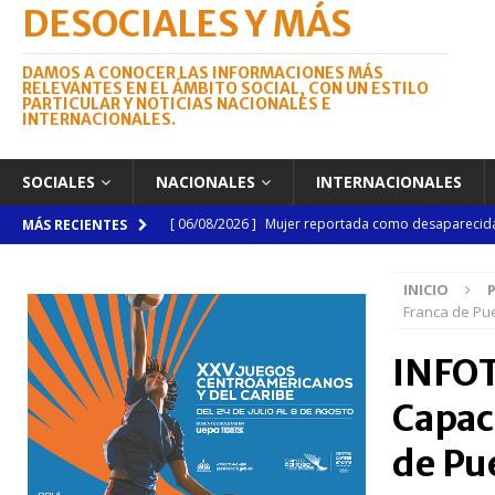
DESOCIALES Y MÁS
DAMOS A CONOCER LAS INFORMACIONES MÁS
RELEVANTES EN EL ÁMBITO SOCIAL, CON UN ESTILO
PARTICULAR Y NOTICIAS NACIONALES E
INTERNACIONALES.
SOCIALES
NACIONALES
INTERNACIONALES
[ 06/08/2026 ]
Mujer reportada como desaparecida 
MÁS RECIENTES
en la avenida Las Américas
NACIONALES
INICIO
[ 06/08/2026 ]
Becas internacionales benefician a 
Franca de Pue
extranjero
NACIONALES
INFOT
[ 05/08/2026 ]
Meta RD 2036 reúne a Gobierno, unive
Capac
nacional
NACIONALES
[ 05/08/2026 ]
Lactancia materna fortalece la salu
de Pu
[ 05/08/2026 ]
TRAE incorpora 29 autobuses para am