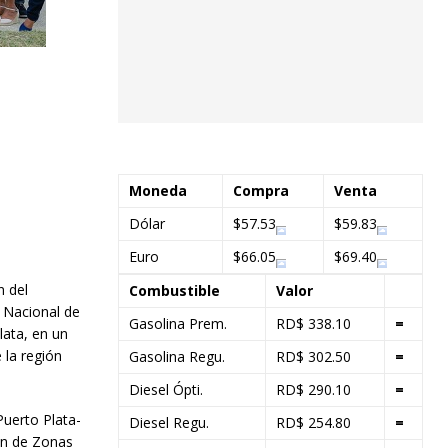
Moneda
Compra
Venta
Dólar
$57.53
$59.83
Euro
$66.05
$69.40
n del
Combustible
Valor
 Nacional de
Gasolina Prem.
RD$ 338.10
=
lata, en un
 la región
Gasolina Regu.
RD$ 302.50
=
Diesel Ópti.
RD$ 290.10
=
uerto Plata-
Diesel Regu.
RD$ 254.80
=
ón de Zonas