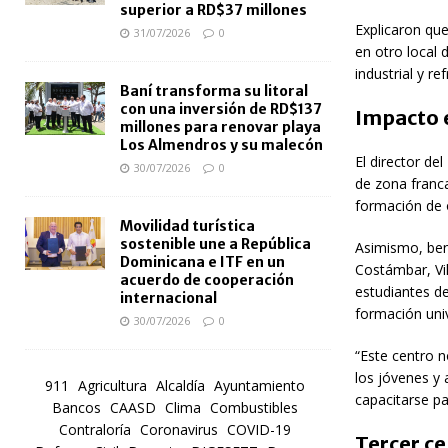
superior a RD$37 millones
Explicaron qu
31/07/2026
0
en otro local
industrial y re
Baní transforma su litoral
con una inversión de RD$137
Impacto e
millones para renovar playa
Los Almendros y su malecón
El director d
30/07/2026
0
de zona franc
formación de 
Movilidad turística
sostenible une a República
Asimismo, ben
Dominicana e ITF en un
Costámbar, Vil
acuerdo de cooperación
estudiantes d
internacional
formación univ
30/07/2026
0
“Este centro n
los jóvenes y 
911
Agricultura
Alcaldía
Ayuntamiento
capacitarse pa
Bancos
CAASD
Clima
Combustibles
Contraloría
Coronavirus
COVID-19
Tercer ce