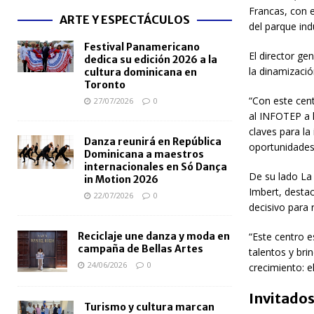
Francas, con e
ARTE Y ESPECTÁCULOS
del parque ind
Festival Panamericano
El director ge
dedica su edición 2026 a la
la dinamizació
cultura dominicana en
Toronto
“Con este cen
27/07/2026
0
al INFOTEP a l
claves para la
Danza reunirá en República
oportunidades
Dominicana a maestros
internacionales en Só Dança
De su lado La
in Motion 2026
Imbert, desta
22/07/2026
0
decisivo para 
Reciclaje une danza y moda en
“Este centro e
campaña de Bellas Artes
talentos y bri
24/06/2026
0
crecimiento: e
Invitado
Turismo y cultura marcan