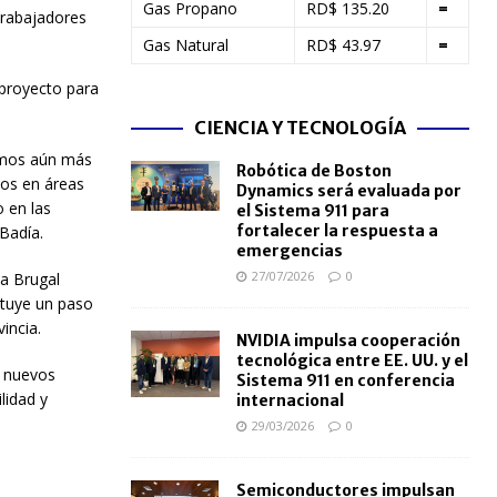
Gas Propano
RD$ 135.20
=
trabajadores
Gas Natural
RD$ 43.97
=
 proyecto para
CIENCIA Y TECNOLOGÍA
amos aún más
Robótica de Boston
tos en áreas
Dynamics será evaluada por
o en las
el Sistema 911 para
fortalecer la respuesta a
Badía.
emergencias
27/07/2026
0
ka Brugal
ituye un paso
incia.
NVIDIA impulsa cooperación
tecnológica entre EE. UU. y el
r nuevos
Sistema 911 en conferencia
lidad y
internacional
29/03/2026
0
Semiconductores impulsan