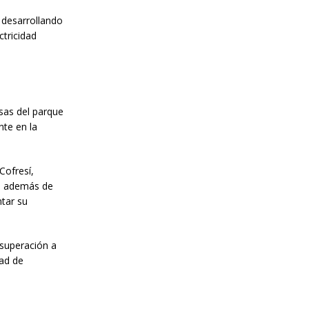
 desarrollando
tricidad
sas del parque
te en la
Cofresí,
s, además de
tar su
 superación a
dad de