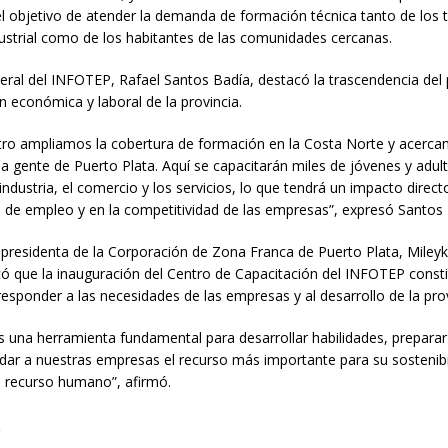
l objetivo de atender la demanda de formación técnica tanto de los 
ustrial como de los habitantes de las comunidades cercanas.
neral del INFOTEP, Rafael Santos Badía, destacó la trascendencia del
n económica y laboral de la provincia.
tro ampliamos la cobertura de formación en la Costa Norte y acerc
a gente de Puerto Plata. Aquí se capacitarán miles de jóvenes y adul
 industria, el comercio y los servicios, lo que tendrá un impacto direct
 de empleo y en la competitividad de las empresas”, expresó Santos 
 presidenta de la Corporación de Zona Franca de Puerto Plata, Miley
có que la inauguración del Centro de Capacitación del INFOTEP const
responder a las necesidades de las empresas y al desarrollo de la prov
s una herramienta fundamental para desarrollar habilidades, prepara
ndar a nuestras empresas el recurso más importante para su sostenibi
l recurso humano”, afirmó.
s