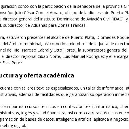
uguración contó con la participación de la senadora de la provincia Gi
nseñor Julio César Corniel Amaro, obispo de la diócesis de Puerto P
, director general del Instituto Dominicano de Aviación Civil (IDAC), y
l, subdirector de Aduanas para Zonas Francas.
ra, estuvieron presentes el alcalde de Puerto Plata, Diomedes Roque
 del ámbito municipal, así como los miembros de la Junta de directo
el del Río, Narciso Cabral y Otto Flores., la subdirectora general de
 el director regional Cibao Norte, Luis Manuel Rodríguez y el encarga
e Elvis Perez.
uctura y oferta académica
cuenta con talleres textiles especializados, un taller de informática, a
strativas, además de facilidades que garantizan su operación inmedia
 se impartirán cursos técnicos en confección textil, informática, cibe
nistrativos, inglés y salud financiera, así como carreras técnicas en c
ogramación de bases de datos, inteligencia artificial aplicada a negoc
eting digital.