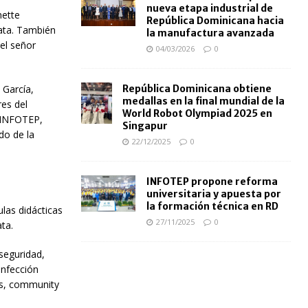
nueva etapa industrial de
nette
República Dominicana hacia
lata. También
la manufactura avanzada
 el señor
04/03/2026
0
República Dominicana obtiene
 García,
medallas en la final mundial de la
res del
World Robot Olympiad 2025 en
l INFOTEP,
Singapur
do de la
22/12/2025
0
INFOTEP propone reforma
universitaria y apuesta por
la formación técnica en RD
ulas didácticas
27/11/2025
0
ta.
rseguridad,
onfección
ios, community