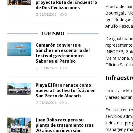
proyecto Ruta del Encuentro
El acto de ina
de Dos Civilizaciones
Bournigal , Mo
26/05/2026
0
Igor Rodríguez
Anulfo Pascua
TURISMO
De igual mane
representantes
Camarón convierte a
Sánchez en escenario del
INFOTEP, Gabri
festival gastronómico
Maira Morla, y
Saborea el Paraíso
Oficina Satélit
03/08/2026
0
Infraestr
Playa El Faro renace como
nuevo atractivo turístico en
La instalación 
San Pedro de Macorís
y áreas admini
01/08/2026
0
En este centro
servicios admi
Juan Dolio recupera su
industrial, pr
planta de tratamiento tras
manager y mark
20 años con inversión