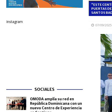
“ESTE CENT
NACIONALES
PUERTAS DE 
SANTOS BAD
[ 05/08/2026 ]
Santo Domingo celebra 528 años con
Instagram
NACIONALES
07/09/2025
[ 04/08/2026 ]
Código Penal reúne a periodistas e
NACIONALES
[ 04/08/2026 ]
Arritmia puede explicar por qué el c
[ 04/08/2026 ]
Amistad 2026 llevará atención médica
[ 04/08/2026 ]
Migración somete a la justicia a h
NACIONALES
SOCIALES
OMODA amplía su red en
República Dominicana con un
nuevo Centro de Experiencia