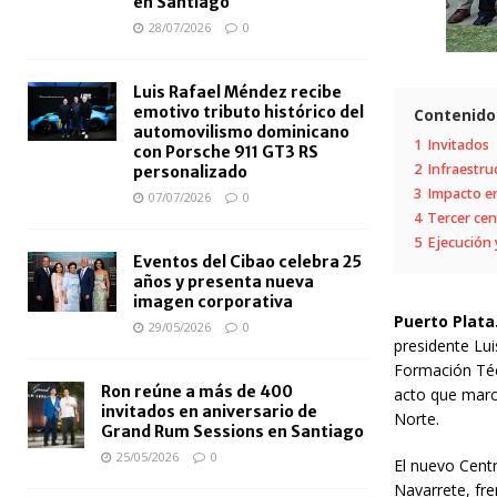
en Santiago
28/07/2026
0
Luis Rafael Méndez recibe
emotivo tributo histórico del
Contenido
automovilismo dominicano
1
Invitados
con Porsche 911 GT3 RS
2
Infraestru
personalizado
3
Impacto en
07/07/2026
0
4
Tercer cen
5
Ejecución 
Eventos del Cibao celebra 25
años y presenta nueva
imagen corporativa
Puerto Plata.
29/05/2026
0
presidente Lu
Formación Téc
Ron reúne a más de 400
acto que marca
invitados en aniversario de
Norte.
Grand Rum Sessions en Santiago
25/05/2026
0
El nuevo Cent
Navarrete, fr