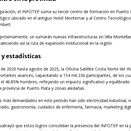
guración, el INFOTEP suma su tercer centro de formación en Puerto Pl
ógico ubicado en el antiguo Hotel Montemar y al Centro Tecnológico 
mbert.
 próximamente, se sumarán nuevas infraestructuras en Villa Montella
aleciendo así la ruta de expansión institucional en la región.
 y estadísticas
de 2020 hasta agosto de 2025, la Oficina Satélite Costa Norte del 
ortantes avances, capacitando a 154 mil 236 participantes, de los cu
el 46.85% hombres, reflejando un impacto significativo y equilibrado 
a provincia de Puerto Plata y zonas aledañas.
más demandados en este período han sido electricidad industrial, re
nado, gastronomía, cuidados de enfermería, farmacia, marketing digit
ubrayó que estos logros consolidan la presencia del INFOTEP en la p