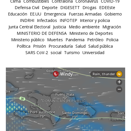
Clima
Combustibles
Contraloría
Coronavirus
COVID-19
Defensa Civil
Deporte
DIGESETT
Drogas
EDEEste
Educación
EE.UU
Emergencia
Fuerzas Armadas
Gobierno
INDRHI
Infectados
INFOTEP
Interior y policia
Junta Central Electoral
Justicia
Medio ambiente
Migración
MINISTERIO DE DEFENSA
Ministerio de Deportes
Ministerio público
Muertes
Pandemia
Petróleo
Policia
Política
Prisión
Procuraduría
Salud
Salud pública
SARS CoV-2
social
Turismo
Universidad