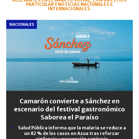
RELEVANTES EN EL ÁMBITO SOCIAL, CON UN ESTILO
PARTICULAR Y NOTICIAS NACIONALES E
INTERNACIONALES.
NACIONALES
Camarón convierte a Sánchez en
escenario del festival gastronómico
Saborea el Paraíso
Salud Pública informa que la malaria se reduce a
un 82 % de los casos en Azua tras reforzar
vigilancia y prevención sanitaria