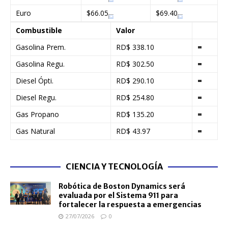
Euro
$66.05
$69.40
Combustible
Valor
Gasolina Prem.
RD$ 338.10
=
Gasolina Regu.
RD$ 302.50
=
Diesel Ópti.
RD$ 290.10
=
Diesel Regu.
RD$ 254.80
=
Gas Propano
RD$ 135.20
=
Gas Natural
RD$ 43.97
=
CIENCIA Y TECNOLOGÍA
Robótica de Boston Dynamics será
evaluada por el Sistema 911 para
fortalecer la respuesta a emergencias
27/07/2026
0