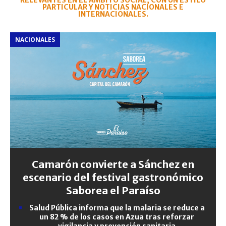
RELEVANTES EN EL ÁMBITO SOCIAL, CON UN ESTILO
PARTICULAR Y NOTICIAS NACIONALES E
INTERNACIONALES.
NACIONALES
Camarón convierte a Sánchez en
escenario del festival gastronómico
Saborea el Paraíso
Salud Pública informa que la malaria se reduce a
un 82 % de los casos en Azua tras reforzar
vigilancia y prevención sanitaria