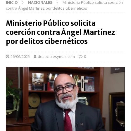
INICIO
NACIONALES
Ministerio Público solicita coerción
contra Ángel Martínez por delitos cibernéticos
Ministerio Público solicita
coerción contra Ángel Martínez
por delitos cibernéticos
26/06/2025
desocialesymas.com
0