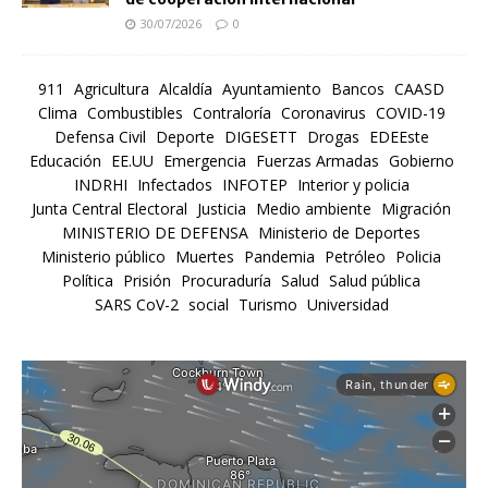
30/07/2026
0
911
Agricultura
Alcaldía
Ayuntamiento
Bancos
CAASD
Clima
Combustibles
Contraloría
Coronavirus
COVID-19
Defensa Civil
Deporte
DIGESETT
Drogas
EDEEste
Educación
EE.UU
Emergencia
Fuerzas Armadas
Gobierno
INDRHI
Infectados
INFOTEP
Interior y policia
Junta Central Electoral
Justicia
Medio ambiente
Migración
MINISTERIO DE DEFENSA
Ministerio de Deportes
Ministerio público
Muertes
Pandemia
Petróleo
Policia
Política
Prisión
Procuraduría
Salud
Salud pública
SARS CoV-2
social
Turismo
Universidad