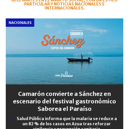
RELEVANTES EN EL ÁMBITO SOCIAL, CON UN ESTILO
PARTICULAR Y NOTICIAS NACIONALES E
INTERNACIONALES.
NACIONALES
Camarón convierte a Sánchez en
escenario del festival gastronómico
Saborea el Paraíso
Salud Pública informa que la malaria se reduce a
un 82 % de los casos en Azua tras reforzar
vigilancia y prevención sanitaria