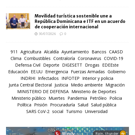
Movilidad turística sostenible une a
República Dominicana e ITF en un acuerdo
de cooperación internacional
30/07/2026
0
911
Agricultura
Alcaldía
Ayuntamiento
Bancos
CAASD
Clima
Combustibles
Contraloría
Coronavirus
COVID-19
Defensa Civil
Deporte
DIGESETT
Drogas
EDEEste
Educación
EE.UU
Emergencia
Fuerzas Armadas
Gobierno
INDRHI
Infectados
INFOTEP
Interior y policia
Junta Central Electoral
Justicia
Medio ambiente
Migración
MINISTERIO DE DEFENSA
Ministerio de Deportes
Ministerio público
Muertes
Pandemia
Petróleo
Policia
Política
Prisión
Procuraduría
Salud
Salud pública
SARS CoV-2
social
Turismo
Universidad