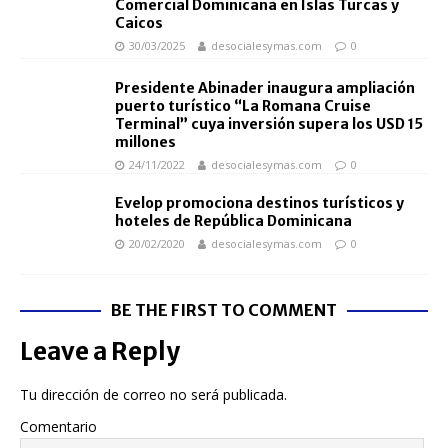
Comercial Dominicana en Islas Turcas y
Caicos
30/03/2025
desocialesymas.com
0
Presidente Abinader inaugura ampliación
puerto turístico “La Romana Cruise
Terminal” cuya inversión supera los USD 15
millones
24/11/2022
desocialesymas.com
0
Evelop promociona destinos turísticos y
hoteles de República Dominicana
20/02/2020
desocialesymas.com
0
BE THE FIRST TO COMMENT
Leave a Reply
Tu dirección de correo no será publicada.
Comentario