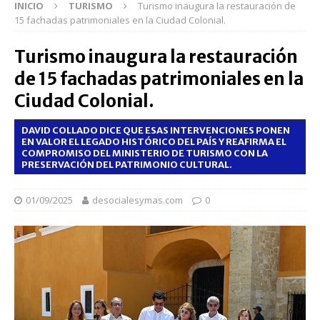
INICIO
TURISMO
Turismo inaugura la restauración de
15 fachadas patrimoniales en la Ciudad Colonial.
Turismo inaugura la restauración
de 15 fachadas patrimoniales en la
Ciudad Colonial.
DAVID COLLADO DICE QUE ESAS INTERVENCIONES PONEN
EN VALOR EL LEGADO HISTÓRICO DEL PAÍS Y REAFIRMA EL
COMPROMISO DEL MINISTERIO DE TURISMO CON LA
PRESERVACIÓN DEL PATRIMONIO CULTURAL.
01/09/2025
desocialesymas.com
0