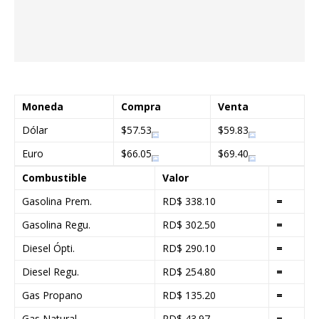
Moneda
Compra
Venta
Dólar
$57.53
$59.83
Euro
$66.05
$69.40
Combustible
Valor
Gasolina Prem.
RD$ 338.10
=
Gasolina Regu.
RD$ 302.50
=
Diesel Ópti.
RD$ 290.10
=
Diesel Regu.
RD$ 254.80
=
Gas Propano
RD$ 135.20
=
Gas Natural
RD$ 43.97
=