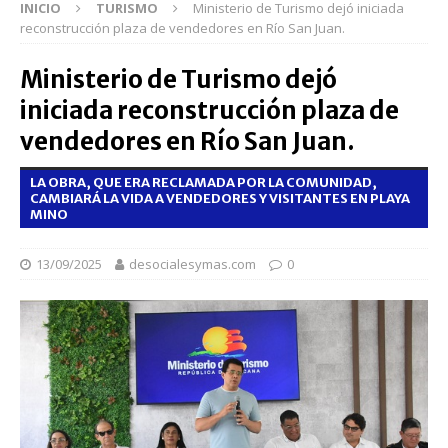
INICIO
TURISMO
Ministerio de Turismo dejó iniciada
reconstrucción plaza de vendedores en Río San Juan.
Ministerio de Turismo dejó
iniciada reconstrucción plaza de
vendedores en Río San Juan.
LA OBRA, QUE ERA RECLAMADA POR LA COMUNIDAD,
CAMBIARÁ LA VIDA A VENDEDORES Y VISITANTES EN PLAYA
MINO
13/09/2025
desocialesymas.com
0