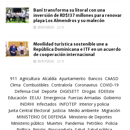
Baní transforma su litoral con una
inversión de RD$137 millones para renovar
playa Los Almendros y su malecón
30/07/2026
0
Movilidad turística sostenible une a
República Dominicana e ITF en un acuerdo
de cooperación internacional
30/07/2026
0
911
Agricultura
Alcaldía
Ayuntamiento
Bancos
CAASD
Clima
Combustibles
Contraloría
Coronavirus
COVID-19
Defensa Civil
Deporte
DIGESETT
Drogas
EDEEste
Educación
EE.UU
Emergencia
Fuerzas Armadas
Gobierno
INDRHI
Infectados
INFOTEP
Interior y policia
Junta Central Electoral
Justicia
Medio ambiente
Migración
MINISTERIO DE DEFENSA
Ministerio de Deportes
Ministerio público
Muertes
Pandemia
Petróleo
Policia
Política
Prisión
Procuraduría
Salud
Salud pública