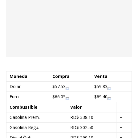
Moneda
Compra
Venta
Dólar
$57.53
$59.83
Euro
$66.05
$69.40
Combustible
Valor
Gasolina Prem.
RD$ 338.10
=
Gasolina Regu.
RD$ 302.50
=
Diesel Ópti.
RD$ 290.10
=