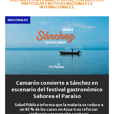
RELEVANTES EN EL ÁMBITO SOCIAL, CON UN ESTILO
PARTICULAR Y NOTICIAS NACIONALES E
INTERNACIONALES.
NACIONALES
Camarón convierte a Sánchez en
escenario del festival gastronómico
Saborea el Paraíso
Salud Pública informa que la malaria se reduce a
un 82 % de los casos en Azua tras reforzar
vigilancia y prevención sanitaria