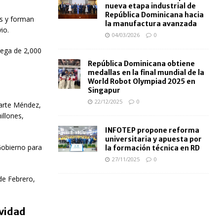
nueva etapa industrial de
República Dominicana hacia
s y forman
la manufactura avanzada
io.
04/03/2026
0
ega de 2,000
República Dominicana obtiene
medallas en la final mundial de la
World Robot Olympiad 2025 en
Singapur
22/12/2025
0
arte Méndez
,
illones,
INFOTEP propone reforma
universitaria y apuesta por
 Gobierno para
la formación técnica en RD
27/11/2025
0
de Febrero,
ividad