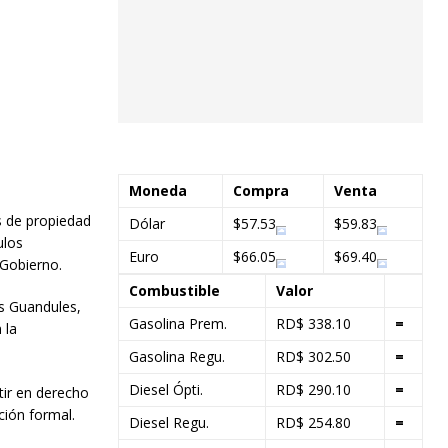
Moneda
Compra
Venta
s de propiedad
Dólar
$57.53
$59.83
ulos
Euro
$66.05
$69.40
 Gobierno.
Combustible
Valor
os Guandules,
Gasolina Prem.
RD$ 338.10
=
 la
Gasolina Regu.
RD$ 302.50
=
Diesel Ópti.
RD$ 290.10
=
tir en derecho
ción formal.
Diesel Regu.
RD$ 254.80
=