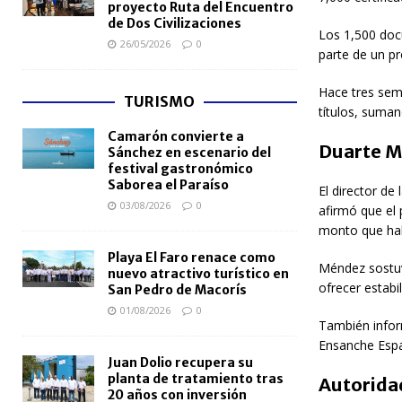
proyecto Ruta del Encuentro
de Dos Civilizaciones
Los 1,500 doc
26/05/2026
0
parte de un p
Hace tres sem
TURISMO
títulos, suman
Camarón convierte a
Duarte M
Sánchez en escenario del
festival gastronómico
Saborea el Paraíso
El director de 
03/08/2026
0
afirmó que el 
monto que habr
Playa El Faro renace como
Méndez sostuvo
nuevo atractivo turístico en
ofrecer estabi
San Pedro de Macorís
01/08/2026
0
También infor
Ensanche Espai
Juan Dolio recupera su
planta de tratamiento tras
Autoridad
20 años con inversión