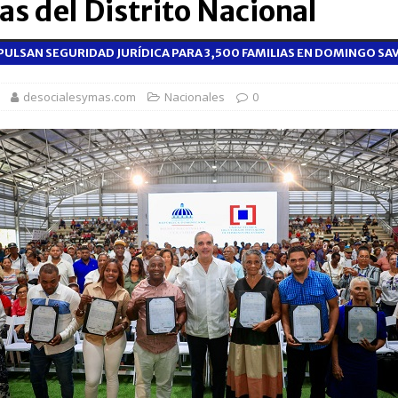
as del Distrito Nacional
PULSAN SEGURIDAD JURÍDICA PARA 3,500 FAMILIAS EN DOMINGO SA
orazón se acelera o parece saltarse latidos
SALUD
 gratuita y capacitación sanitaria a La Vega
SALUD
desocialesymas.com
Nacionales
0
ombre acusado de agredir agentes durante operativo en Hato Mayor
rd con más de 34 mil obras registradas por la ONDA en el primer
 millones de estudiantes para el año escolar 2026-2027
NACIONALES