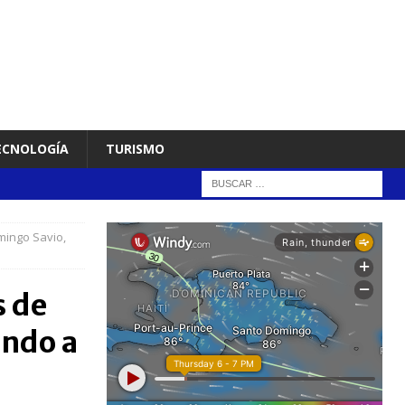
TECNOLOGÍA
TURISMO
mingo Savio,
s de
ando a