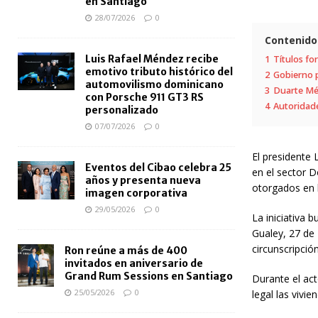
en Santiago
28/07/2026
0
Contenido
Luis Rafael Méndez recibe
1
Títulos for
emotivo tributo histórico del
2
Gobierno p
automovilismo dominicano
3
Duarte Mén
con Porsche 911 GT3 RS
4
Autoridades
personalizado
07/07/2026
0
El presidente
Eventos del Cibao celebra 25
en el sector D
años y presenta nueva
otorgados en 
imagen corporativa
29/05/2026
0
La iniciativa 
Gualey, 27 de 
circunscripción
Ron reúne a más de 400
invitados en aniversario de
Grand Rum Sessions en Santiago
Durante el act
25/05/2026
0
legal las vivi