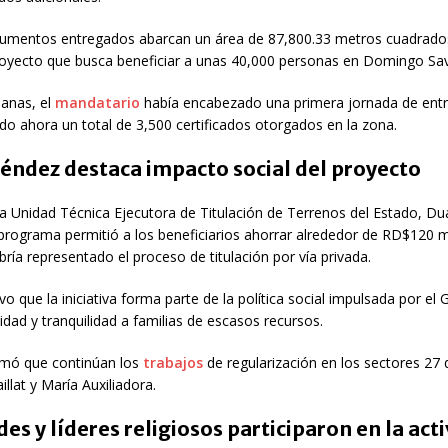
umentos entregados abarcan un área de 87,800.33 metros cuadrado
royecto que busca beneficiar a unas 40,000 personas en Domingo Sav
anas, el
mandatario
había encabezado una primera jornada de entr
do ahora un total de 3,500 certificados otorgados en la zona.
éndez destaca impacto social del proyecto
la
Unidad Técnica Ejecutora de Titulación de Terrenos del Estado
,
Du
programa permitió a los beneficiarios ahorrar alrededor de RD$120 m
ía representado el proceso de titulación por vía privada.
 que la iniciativa forma parte de la política social impulsada por el
lidad y tranquilidad a familias de escasos recursos.
mó que continúan los
trabajos
de regularización en los sectores 27 
llat y María Auxiliadora.
es y líderes religiosos participaron en la act