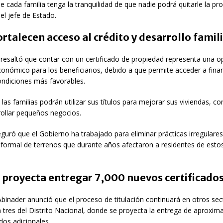
cada familia tenga la tranquilidad de que nadie podrá quitarle la p
 el jefe de Estado.
ortalecen acceso al crédito y desarrollo famil
 resaltó que contar con un certificado de propiedad representa una o
conómico para los beneficiarios, debido a que permite acceder a fina
ondiciones más favorables.
 las familias podrán utilizar sus títulos para mejorar sus viviendas, co
rollar pequeños negocios.
uró que el Gobierno ha trabajado para eliminar prácticas irregulares
nformal de terrenos que durante años afectaron a residentes de esto
 proyecta entregar 7,000 nuevos certificado
Abinader anunció que el proceso de titulación continuará en otros sec
n tres del Distrito Nacional, donde se proyecta la entrega de aprox
ados adicionales.