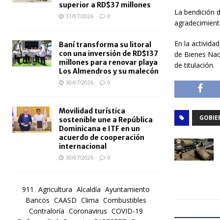
superior a RD$37 millones
La bendición 
31/07/2026
0
agradecimient
En la activida
Baní transforma su litoral
con una inversión de RD$137
de
Bienes Nac
millones para renovar playa
de titulación.
Los Almendros y su malecón
30/07/2026
0
Movilidad turística
GOBIE
sostenible une a República
Dominicana e ITF en un
acuerdo de cooperación
internacional
30/07/2026
0
911
Agricultura
Alcaldía
Ayuntamiento
Bancos
CAASD
Clima
Combustibles
Contraloría
Coronavirus
COVID-19