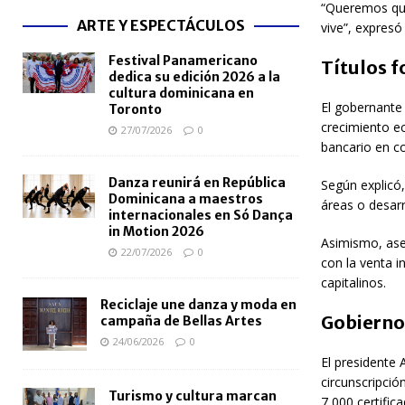
“Queremos que 
ARTE Y ESPECTÁCULOS
vive”, expresó
Festival Panamericano
Títulos f
dedica su edición 2026 a la
cultura dominicana en
El gobernante
Toronto
crecimiento e
27/07/2026
0
bancario en c
Danza reunirá en República
Según explicó,
Dominicana a maestros
áreas o desar
internacionales en Só Dança
in Motion 2026
Asimismo, aseg
22/07/2026
0
con la venta i
capitalinos.
Reciclaje une danza y moda en
Gobierno
campaña de Bellas Artes
24/06/2026
0
El presidente 
circunscripció
Turismo y cultura marcan
7,000 certific