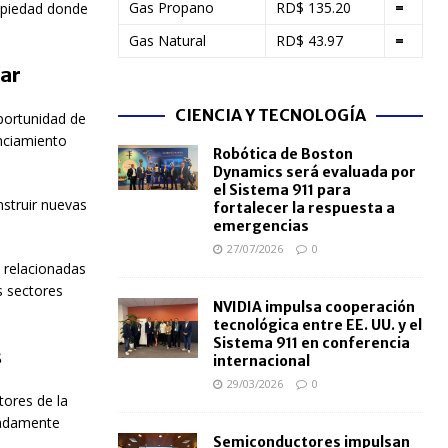
Gas Propano
RD$ 135.20
=
ropiedad donde
Gas Natural
RD$ 43.97
=
iar
CIENCIA Y TECNOLOGÍA
portunidad de
nciamiento
Robótica de Boston
Dynamics será evaluada por
el Sistema 911 para
nstruir nuevas
fortalecer la respuesta a
emergencias
27/07/2026
0
 relacionadas
s sectores
NVIDIA impulsa cooperación
tecnológica entre EE. UU. y el
Sistema 911 en conferencia
s
internacional
29/03/2026
0
tores de la
imadamente
Semiconductores impulsan