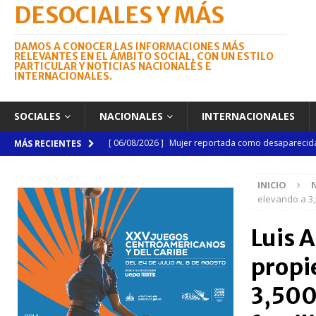
DESOCIALES Y MÁS
DAMOS A CONOCER LAS INFORMACIONES MÁS
RELEVANTES EN EL ÁMBITO SOCIAL, CON UN ESTILO
PARTICULAR Y NOTICIAS NACIONALES E
INTERNACIONALES.
SOCIALES
NACIONALES
INTERNACIONALES
[ 06/08/2026 ]
Mujer reportada como desaparecida 
MÁS RECIENTES
en la avenida Las Américas
NACIONALES
INICIO
[ 05/08/2026 ]
Lactancia materna fortalece la salu
elevando a 3,5
[ 05/08/2026 ]
TRAE incorpora 29 autobuses para am
Luis 
NACIONALES
propi
[ 05/08/2026 ]
Santo Domingo celebra 528 años con
NACIONALES
3,500 
[ 04/08/2026 ]
Código Penal reúne a periodistas e