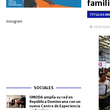
famili
NACIONALES
TÍTULOS IM
[ 04/08/2026 ]
Arritmia puede explicar por qué el c
Instagram
[ 04/08/2026 ]
Amistad 2026 llevará atención médica
10/05/2026
[ 04/08/2026 ]
Migración somete a la justicia a h
NACIONALES
[ 04/08/2026 ]
Derecho de autor alcanza cifra réco
semestre de 2026
NACIONALES
[ 04/08/2026 ]
Bono a Mil beneficiará a más de 1.3
SOCIALES
OMODA amplía su red en
República Dominicana con un
nuevo Centro de Experiencia