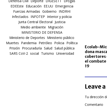
Defensa Civil
Deporte
DIGESETT
Drogas
EDEEste
Educación
EE.UU
Emergencia
Fuerzas Armadas
Gobierno
INDRHI
Infectados
INFOTEP
Interior y policia
Junta Central Electoral
Justicia
Medio ambiente
Migración
MINISTERIO DE DEFENSA
Ministerio de Deportes
Ministerio público
Muertes
Pandemia
Petróleo
Policia
Política
Ecolab-Mic
Prisión
Procuraduría
Salud
Salud pública
dona mascar
SARS CoV-2
social
Turismo
Universidad
cobertores
el combate
19
Leave a
Tu dirección d
Comentario