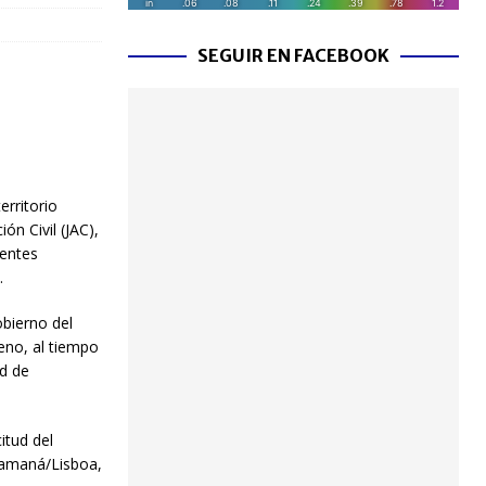
SEGUIR EN FACEBOOK
erritorio
ón Civil (JAC),
rentes
.
bierno del
leno, al tiempo
ad de
itud del
/Samaná/Lisboa,