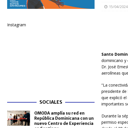
15/04/2024
NACIONALES
[ 05/08/2026 ]
Santo Domingo celebra 528 años con
Instagram
NACIONALES
[ 04/08/2026 ]
Código Penal reúne a periodistas e
NACIONALES
Santo Domin
[ 04/08/2026 ]
Arritmia puede explicar por qué el c
dominicano y o
[ 04/08/2026 ]
Amistad 2026 llevará atención médica
Dr. José Ernes
aerolíneas que
[ 04/08/2026 ]
Migración somete a la justicia a h
“La conectivi
NACIONALES
presidente de 
que explicó el
SOCIALES
importantes s
OMODA amplía su red en
Durante la sép
República Dominicana con un
permiso especi
nuevo Centro de Experiencia