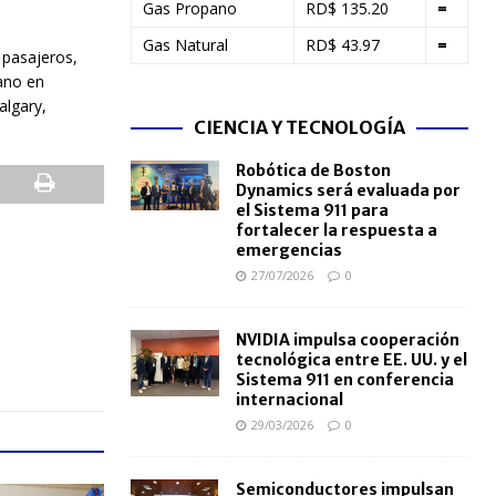
Gas Propano
RD$ 135.20
=
Gas Natural
RD$ 43.97
=
 pasajeros,
cano en
algary,
CIENCIA Y TECNOLOGÍA
Robótica de Boston
Dynamics será evaluada por
el Sistema 911 para
fortalecer la respuesta a
emergencias
27/07/2026
0
NVIDIA impulsa cooperación
tecnológica entre EE. UU. y el
Sistema 911 en conferencia
internacional
29/03/2026
0
Semiconductores impulsan