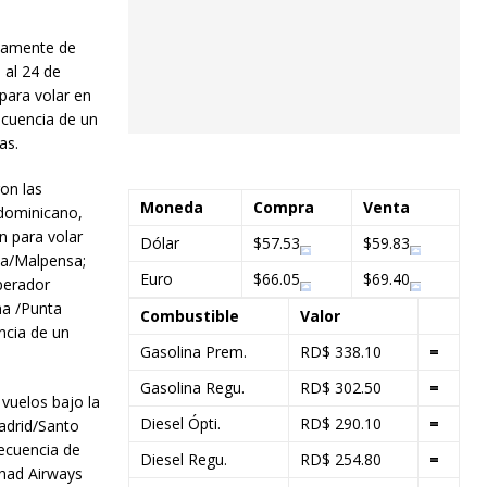
ivamente de
 al 24 de
para volar en
ecuencia de un
as.
on las
Moneda
Compra
Venta
o dominicano,
n para volar
Dólar
$57.53
$59.83
a/Malpensa;
Euro
$66.05
$69.40
perador
ona /Punta
Combustible
Valor
ncia de un
Gasolina Prem.
RD$ 338.10
=
Gasolina Regu.
RD$ 302.50
=
 vuelos bajo la
Diesel Ópti.
RD$ 290.10
=
Madrid/Santo
ecuencia de
Diesel Regu.
RD$ 254.80
=
ihad Airways