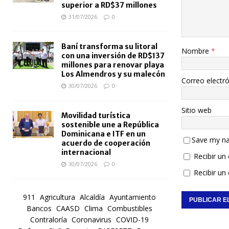
superior a RD$37 millones
31/07/2026
0
Baní transforma su litoral
Nombre
*
con una inversión de RD$137
millones para renovar playa
Los Almendros y su malecón
Correo electr
30/07/2026
0
Sitio web
Movilidad turística
sostenible une a República
Dominicana e ITF en un
Save my na
acuerdo de cooperación
internacional
Recibir un
30/07/2026
0
Recibir un
911
Agricultura
Alcaldía
Ayuntamiento
Bancos
CAASD
Clima
Combustibles
Contraloría
Coronavirus
COVID-19