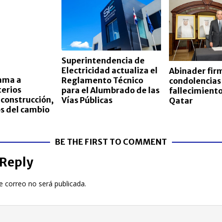
Superintendencia de
Electricidad actualiza el
Abinader firm
lama a
Reglamento Técnico
condolencias
terios
para el Alumbrado de las
fallecimient
 construcción,
Vías Públicas
Qatar
s del cambio
BE THE FIRST TO COMMENT
 Reply
e correo no será publicada.