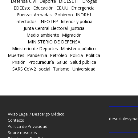
Defensa Civil
Deporte
DIGESETT
Drogas
EDEEste
Educación
EE.UU
Emergencia
Fuerzas Armadas
Gobierno
INDRHI
Infectados
INFOTEP
Interior y policia
Junta Central Electoral
Justicia
Medio ambiente
Migración
MINISTERIO DE DEFENSA
Ministerio de Deportes
Ministerio público
Muertes
Pandemia
Petróleo
Policia
Política
Prisión
Procuraduría
Salud
Salud pública
SARS CoV-2
social
Turismo
Universidad
Aviso Legal / Descargo Médico
desocialesyma
Contacto
Política de Privacidad
Sobre nosotros