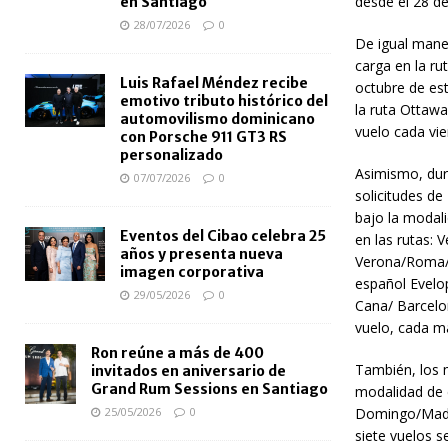
desde el 28 de
en Santiago
28/07/2026
0
De igual maner
carga en la r
Luis Rafael Méndez recibe
octubre de est
emotivo tributo histórico del
la ruta Ottawa
automovilismo dominicano
vuelo cada vi
con Porsche 911 GT3 RS
personalizado
Asimismo, dur
07/07/2026
0
solicitudes de
bajo la modali
Eventos del Cibao celebra 25
en las rutas
años y presenta nueva
Verona/Roma/
imagen corporativa
español Evelop
29/05/2026
0
Cana/ Barcelon
vuelo, cada m
Ron reúne a más de 400
También, los m
invitados en aniversario de
Grand Rum Sessions en Santiago
modalidad de c
25/05/2026
0
Domingo/Madri
siete vuelos s