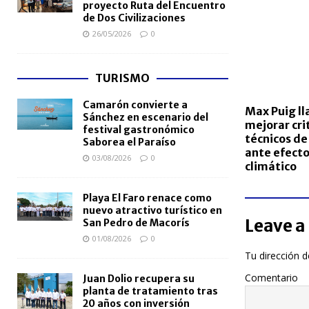
proyecto Ruta del Encuentro
de Dos Civilizaciones
26/05/2026
0
TURISMO
Camarón convierte a
Max Puig l
Sánchez en escenario del
mejorar cri
festival gastronómico
técnicos de
Saborea el Paraíso
ante efecto
03/08/2026
0
climático
Playa El Faro renace como
nuevo atractivo turístico en
Leave a
San Pedro de Macorís
01/08/2026
0
Tu dirección d
Comentario
Juan Dolio recupera su
planta de tratamiento tras
20 años con inversión