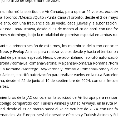
 junio al 20 de septiembre de 2024.
a, informó la solicitud de Air Canada, para operar 26 vuelos, exclus
uta Toronto /México /Quito /Punta Cana /Toronto, desde el 2 de mayo
e año, con una frecuencia de un vuelo, cada jueves y la autorización 
/Punta Cana/Ottawa, desde el 31 de marzo al 28 de abril, con una fr
ernes y domingo, bajo la modalidad de permiso especial en ambas rut
ante la primera sesión de este mes, los miembros del pleno conocier
 Neos y Evelop Airlines para realizar vuelos desde y hacia el territori
dad de permiso especial. Neos, operador italiano, solicitó autorizació
: Verona /Roma/La Romana/Verona; Malpensa/Roma/La Romana /Rom
La Romana /Montego Bay/Verona y Roma/La Romana/Roma y el o
 Airlines, solicitó autorización para realizar vuelos en la ruta Barcel
a, desde el 25 de junio al 10 de septiembre de 2024, con una frecue
artes.
iembros de la JAC conocieron la solicitud de Air Europa para realizar
ódigo compartido con Turkish Airlines y Etihad Airways, en la ruta 
d, desde el 31 de marzo hasta el 26 de octubre de 2024, con una fr
emanales. Air Europa, será el operador efectivo y Turkish Airlines y Et