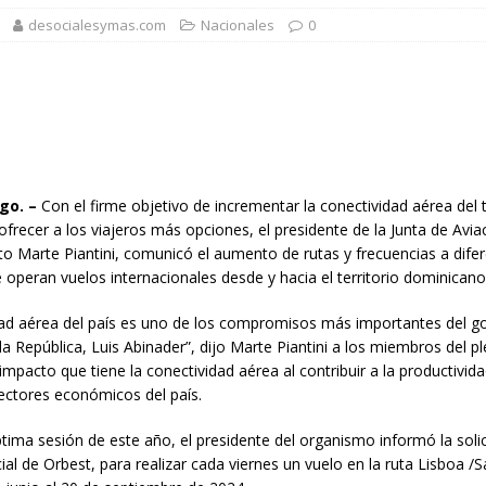
desocialesymas.com
Nacionales
0
 balance de obras urbanas y nuevos proyectos para la capital
n taller encabezado por la procuradora Yeni Berenice Reynoso
go. –
Con el firme objetivo de incrementar la conectividad aérea del t
orazón se acelera o parece saltarse latidos
SALUD
frecer a los viajeros más opciones, el presidente de la Junta de Aviaci
 gratuita y capacitación sanitaria a La Vega
SALUD
to Marte Piantini, comunicó el aumento de rutas y frecuencias a dife
 operan vuelos internacionales desde y hacia el territorio dominicano
ombre acusado de agredir agentes durante operativo en Hato Mayor
dad aérea del país es uno de los compromisos más importantes del go
la República, Luis Abinader”, dijo Marte Piantini a los miembros del p
 impacto que tiene la conectividad aérea al contribuir a la productivid
ectores económicos del país.
tima sesión de este año, el presidente del organismo informó la solic
al de Orbest, para realizar cada viernes un vuelo en la ruta Lisboa 