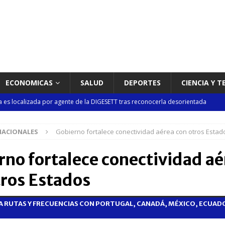
ECONOMICAS
SALUD
DEPORTES
CIENCIA Y 
es localizada por agente de la DIGESETT tras reconocerla desorientada
NACIONALES
Gobierno fortalece conectividad aérea con otros Estad
1,500 jóvenes dominicanos para estudiar maestrías y doctorados en el
rno fortalece conectividad aé
rsidades y sector privado para definir la estrategia de desarrollo
tros Estados
 RUTAS Y FRECUENCIAS CON PORTUGAL, CANADÁ, MÉXICO, ECUADOR
d del bebé y la madre, destaca Hospiten Santo Domingo
SALUD
pliar el transporte escolar antes del inicio del año lectivo 2026-2027