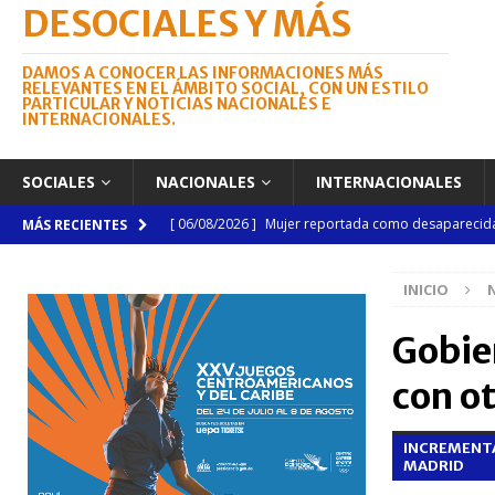
DESOCIALES Y MÁS
DAMOS A CONOCER LAS INFORMACIONES MÁS
RELEVANTES EN EL ÁMBITO SOCIAL, CON UN ESTILO
PARTICULAR Y NOTICIAS NACIONALES E
INTERNACIONALES.
SOCIALES
NACIONALES
INTERNACIONALES
[ 06/08/2026 ]
Mujer reportada como desaparecida 
MÁS RECIENTES
en la avenida Las Américas
NACIONALES
INICIO
[ 06/08/2026 ]
Becas internacionales benefician a 
extranjero
NACIONALES
Gobie
[ 05/08/2026 ]
Meta RD 2036 reúne a Gobierno, unive
con o
nacional
NACIONALES
INCREMENTA
[ 05/08/2026 ]
Lactancia materna fortalece la salu
MADRID
[ 05/08/2026 ]
TRAE incorpora 29 autobuses para am