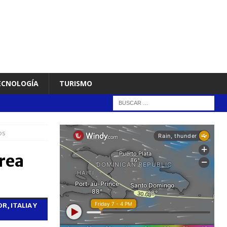
TECNOLOGÍA
TURISMO
os
rea
, ITALIA Y